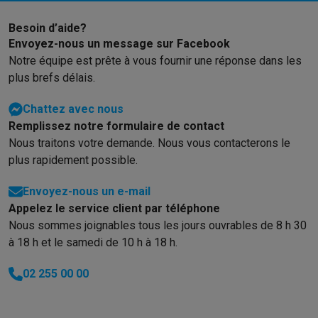
téléviseur attrayant pour ceux qui aiment
Besoin d’aide?
jouer occasionnellement sans avoir
Envoyez-nous un message sur Facebook
besoin d'une console séparée.
Notre équipe est prête à vous fournir une réponse dans les
L'utilisation est simple et intuitive. La
plus brefs délais.
télécommande compacte est réactive et
confortable à tenir. L'application LG
Chattez avec nous
permet également d'utiliser son
Remplissez notre formulaire de contact
smartphone comme télécommande.
Nous traitons votre demande. Nous vous contacterons le
plus rapidement possible.
Envoyez-nous un e-mail
Appelez le service client par téléphone
Nous sommes joignables tous les jours ouvrables de 8 h 30
à 18 h et le samedi de 10 h à 18 h.
02 255 00 00