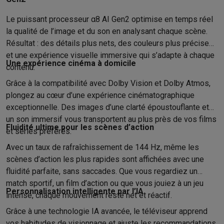
Gaming
PlayStation
PlayStation 5
Jeux PS5
Jeux PS4
Manettes PlaySta
Le puissant processeur α8 AI Gen2 optimise en temps réel
Nintendo
Nintendo Switch 2
Jeux Nintendo Switch
Manettes Nin
la qualité de l’image et du son en analysant chaque scène.
Xbox
Jeux Xbox
Manettes Xbox
Casques Xbox
Accessoires Xb
Résultat : des détails plus nets, des couleurs plus précises
PC gaming
PC portables gamer
PC gamer
Écrans gaming
Souris
et une expérience visuelle immersive qui s’adapte à chaque
Une expérience cinéma à domicile
Setup gaming
Casques gaming
Microphones gaming
Chaises g
contenu.
Maison & objets connectés
Grâce à la compatibilité avec Dolby Vision et Dolby Atmos,
Montres connectées
Montres connectées
Trackers d’activité
Br
plongez au cœur d’une expérience cinématographique
Mobilité
Trottinettes électriques
Dashcams
GPS
Coyote
Accessoi
exceptionnelle. Des images d’une clarté époustouflante et
Sécurité & protection
Caméras de surveillance
Système d’alar
un son immersif vous transportent au plus près de vos films
Paiement connecté
Terminaux de paiement
Accessoires SumU
Fluidité ultime pour les scènes d’action
et séries préférés.
Ambiance & confort
Éclairage
Panneaux solaires plug & play
Ass
Avec un taux de rafraîchissement de 144 Hz, même les
Divertissement
Smart TV
Enceintes connectées
Google TV Stre
scènes d’action les plus rapides sont affichées avec une
Cuisine
Réfrigérateurs connectés
Lave-vaisselle connectés
Mac
fluidité parfaite, sans saccades. Que vous regardiez un
Ménage & santé
Lave-linge connectés
Sèche-linge connectés
T
match sportif, un film d’action ou que vous jouiez à un jeu
Produits éco
Personnalisation intelligente par l’IA
intense, chaque mouvement reste net et réactif.
Éco-chèques
Grâce à une technologie IA avancée, le téléviseur apprend
Éco-chèques info
Tous les produits éco
Toutes les promotions
vos habitudes de visionnage et ajuste les recommandations