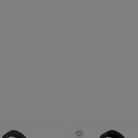
iciels
rts
Tapis de souris
Autres accessoires
yStation
Casques PlayStation
Casques VR Playstation
Accessoire
 Nintendo Switch
Casques Nintendo Switch
Accessoires Nintend
s Xbox
uris gaming
Claviers gaming
Manettes gaming PC
es gaming
Bureaux gamer
TV gaming
Écrans gaming
Casques de réa
té
Bracelets
Chargeurs
essoires trottinettes
Accessoires GPS
alarme
Détecteur de mouvements
Sonnettes connectées
Détecteu
SumUp
y
Assistant vocal
Stations météo
 Streamer
Apple TV
Piles & chargeurs
Prises & adaptateurs
s
Machines expresso connectées
Fours connectés
Robots de cui
tés
Traitement de l'air connectés
Aspirateurs connectés
Pèse-per