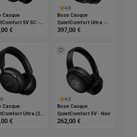
4.8
s
Tables de cuisson électriques
Accessoires
e Casque
Bose Casque
tComfort 5V SC -
QuietComfort Ultra -
,00 €
397,00 €
Noir
s
d'aspirateur
Accessoires
es
Accessoires
.9
4.5
e Casque
Bose Casque
tComfort Ultra (2e
QuietComfort 5V - Noir
,00 €
262,00 €
ration) - Noir
osition et socles
Étendoirs à linge