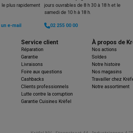
 le plus rapidement
jours ouvrables de 8 h 30 à 18 h et le
samedi de 10 h à 18 h.
un e-mail
02 255 00 00
Service client
À propos de Kr
Réparation
Nos actions
Garantie
Soldes
Livraisons
Notre histoire
Foire aux questions
Nos magasins
Cashbacks
Travailler chez Krëf
Clients professionnels
Notre assortiment
Lutte contre la corruption
Garantie Cuisines Krëfel
Krëfel NV - Steenstraat 44 - Industriezone 4 "