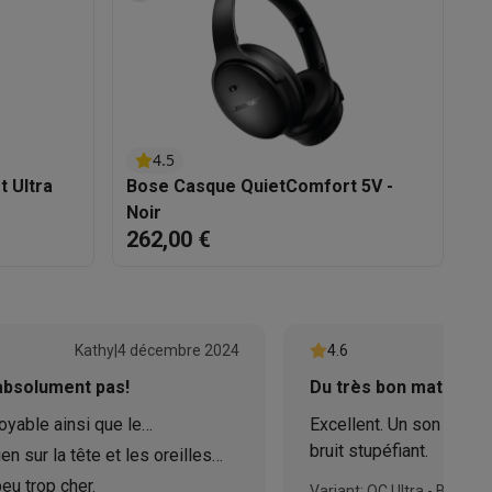
asser avec des éco-chèques
Aspirateurs balai avec éco-cheques
4.5
 Ultra
Bose Casque QuietComfort 5V -
B
-chèques
Carafes filtrantes
Accessoires de cuisine avec des éc
Noir
B
262,00 €
2
ec des éco-chèques
Cuisinières avec des éco-chèques
Hottes a
Kathy
|
4 décembre 2024
4.6
s éco-cheques
Tourne-disque avec éco-cheques
absolument pas!
Du très bon matériel
c des éco-chèques
Powerbanks avec des éco-cheques
Encre et 
oyable ainsi que le
Excellent. Un son incro
tra.
bruit stupéfiant.
n sur la tête et les oreilles
loppées.
peu trop cher.
Variant: QC Ultra - Beige