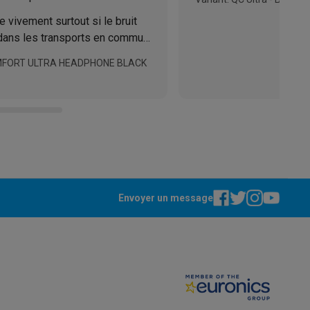
vivement surtout si le bruit
dans les transports en commun.
 juste incroyable.
OMFORT ULTRA HEADPHONE BLACK
ppareil
Swap ProteKt
Envoyer un message
t accessoires