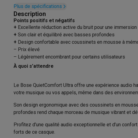
Appareils photo
Appareils photo numériques
Appareils pho
Pause automatique
Plus de spécifications
Vidéo
GoPro
Action cams
Drones
Caméscopes
Description
Accessoires photo
Housses de transport
Flashs & filtres
C
Audio
Points positifs et négatifs
Téléphonie & montres connectées
+
Excellente réduction active du bruit pour une immersion 
Active Noise cancelling
GSM
Smartphones
Apple iPhone
Smartphones Samsung
GS
+
Son clair et équilibré avec basses profondes
Reconditionné
Smartphones reconditionnés
Rachat
+
Design confortable avec coussinets en mousse à mémo
Connexion sans fil
Protection GSM
Coques iPhone
Coques Samsung
Toutes l
– Prix élevé
Montres connectées
Montres connectées
Trackers d’activi
– Légèrement encombrant pour certains utilisateurs
Bluetooth
Chargeurs GSM
Chargeurs et câbles
Chargeurs sans fil
Câb
À quoi s’attendre
Version Bluetooth
Accessoires GSM
AirTags & traceurs GPS
Écouteurs sans f
Téléphones fixes
Téléphones fixes
Talkie walkie
Babyphon
Énergie
Le Bose QuietComfort Ultra offre une expérience audio h
Ordinateurs & tablettes
votre musique ou vos appels, même dans des environnem
Ordinateurs
PC portables
PC portables gamer
Apple MacB
Autonomie (h)
Périphériques IT
Souris
Claviers
Webcams
Enceintes PC
Ca
Son design ergonomique avec des coussinets en mousse à 
Autonomie en mode noise cancelling
Tablettes & liseuses
Tablettes
Apple iPad
Samsung Galaxy
profondes rend chaque morceau de musique vibrant et déta
(h)
Imprimer
Imprimantes
Cartouches d'encre & papier
Cricut
Profitez d’une qualité audio exceptionnelle et d’un confor
Réseau & wifi
Routeurs & points d'accès
Adaptateurs CPL 
forts de ce casque.
Mémoire & stockage
Disques durs externes
SSD
Clés USB