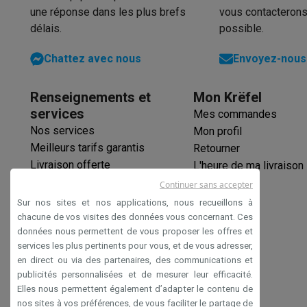
une réponse dans les plus brefs
vous contacterons
délais.
possible.
Chattez avec nous
Envoyez-nous 
Renseignements et
Mon Krëfel
services
Mes commandes
Nos services
Mon profil
Meilleurs tarifs garantis
Retourner
Livraison offerte
L'heure de ma livraison
Garantie prolongée
Continuer sans accepter
Éco-chèques
Sur nos sites et nos applications, nous recueillons à
Paiement sécurisé
chacune de vos visites des données vous concernant. Ces
données nous permettent de vous proposer les offres et
Déclaration d'accessibilité
services les plus pertinents pour vous, et de vous adresser,
en direct ou via des partenaires, des communications et
publicités personnalisées et de mesurer leur efficacité.
Elles nous permettent également d’adapter le contenu de
nos sites à vos préférences, de vous faciliter le partage de