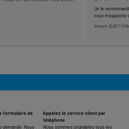
Je le recommande 
vous insupporte 
 électro
Soldes multimédia
Soldes TV & audio
Et puis le son est
Variant: QUIET C
ack Friday
eilleur prix
Expérience en magasin
Satisfait ou remboursé
 encastrable
Installation TV
lma : payez en 2 ou 3 fois
Klarna : payez dans les 30 jours
eure de livraison
Clients professionnels
ProteKt : assurez votre a
idéale
Quelle plaque correspond à votre cuisine ?
Plus...
enceinte pour toutes les situations
Casque ou écouteurs?
Plus...
rottinette électrique
Choisir un drone
onie
Outlet gros électro
Outlet petit électro
Outlet TV & audio
Outle
e formulaire de
Appelez le service client par
téléphone
re demande. Nous
Nous sommes joignables tous les