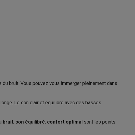
USB Type C
Galaxy Fold8
S26
Coques Galaxy Flip8 & Fold8 (Ultra)
33005485
Bose
017817860215
ve du bruit. Vous pouvez vous immerger pleinement dans
6526615
rdinateurs de bureau
ongé. Le son clair et équilibré avec des basses
 bruit
,
son équilibré
,
confort optimal
sont les points