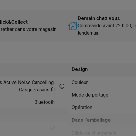
utomatique
Soin des animaux
Traceurs GPS animaux
Brosses soufflantes
Multistylers
Bigoudis chauffants
Demain chez vous
lick&Collect
ydropulseurs
Commandé avant 22 h 00, li
 retirer dans votre magasin
ltifonctions
Tondeuses cheveux
Têtes de rasage
Accessoires
lendemain
ctriques féminins
dicure
Accessoires
u & épaules
Pistolets de massage
reils de circulation sanguine
Lampes infrarouges
Thermomètres
Design
ols
Humidificateurs
 Active Noise Cancelling,
Couleur
 Samsung
TV TCL
Supports TV
Projecteurs
Casques sans fil
rs
Media streamers
Lecteurs DVD & Blu-Ray
Mode de portage
rs
Écouteurs sans fil
Écouteurs de sport
Bluetooth
Opération
tées
Enceintes de fête
ifi
Dans l'emballage
dias portables
Accessoires audio
Câble de chargement