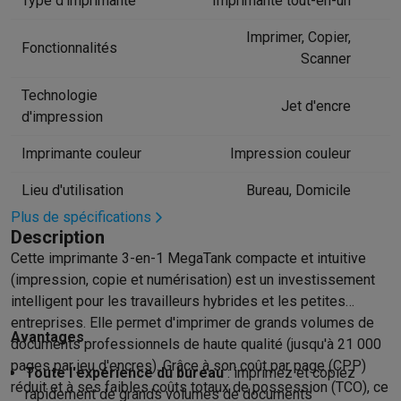
Type d'imprimante
Imprimante tout-en-un
Hygiène dentaire
Brosses à dents électriques
Brossettes
Hydro
Imprimer, Copier,
Rasage
Rasoirs électriques
Tondeuses barbe
Tondeuses multif
Fonctionnalités
Scanner
Épilation
Épilateurs à lumière pulsée
Épilateurs
Rasoirs électriq
Beauté
Soin du visage
Masques LED
Miroirs
Manucure & pédicu
Technologie
Jet d'encre
Massage
Massage pieds
Sièges de massage
Massage cou & 
d'impression
Santé
Pèse-personne
Tensiomètres
Électrostimulation
Appareils
Imprimante couleur
Impression couleur
Pour le bébé
Babyphones
Tire-laits
Chauffe-biberons
Aérosols
H
TV, audio & photo
Lieu d'utilisation
Bureau, Domicile
TV & projecteurs
TV
TV avec barre de son
TV 2026
TV LG
TV Sam
Plus de spécifications
Périphériques TV
Barres de son
Home-cinema
Amplificateurs
Me
Description
Casques & Écouteurs
Casques
Casques Bluetooth
Écouteurs
Éco
Cette imprimante 3-en-1 MegaTank compacte et intuitive
Enceintes
Enceintes
Enceintes Bluetooth
Enceintes connectées
(impression, copie et numérisation) est un investissement
Audio domestique
Radios & réveils
Tourne-disque
Chaînes hifi
intelligent pour les travailleurs hybrides et les petites
Navigation
Dashcams
GPS
Coyote
Accessoires GPS
entreprises. Elle permet d'imprimer de grands volumes de
Accessoires TV & audio
Supports
Câbles
Lecteurs multimédias
Avantages
documents professionnels de haute qualité (jusqu'à 21 000
Appareils photo
Appareils photo numériques
Appareils photo i
pages par jeu d'encres). Grâce à son coût par page (CPP)
Toute l'expérience du bureau
: imprimez et copiez
Vidéo
GoPro
Action cams
Drones
Caméscopes
réduit et à ses faibles coûts totaux de possession (TCO), ce
rapidement de grands volumes de documents