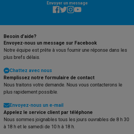
Gaming
Envoyer un message
PlayStation
PlayStation 5
Jeux PS5
Jeux PS4
Manettes PlaySta
Nintendo
Nintendo Switch 2
Jeux Nintendo Switch
Manettes Nin
Xbox
Jeux Xbox
Manettes Xbox
Casques Xbox
Accessoires Xb
PC gaming
PC portables gamer
PC gamer
Écrans gaming
Souris
Besoin d’aide?
Setup gaming
Casques gaming
Microphones gaming
Chaises g
Envoyez-nous un message sur Facebook
Consoles de jeu
Notre équipe est prête à vous fournir une réponse dans les
Maison & objets connectés
plus brefs délais.
Montres connectées
Montres connectées
Trackers d’activité
Br
Mobilité
Trottinettes électriques
Dashcams
GPS
Coyote
Accessoi
Chattez avec nous
Sécurité & protection
Caméras de surveillance
Système d’alar
Remplissez notre formulaire de contact
Paiement connecté
Terminaux de paiement
Accessoires SumU
Nous traitons votre demande. Nous vous contacterons le
Ambiance & confort
Éclairage
Panneaux solaires plug & play
Ass
plus rapidement possible.
Divertissement
Smart TV
Enceintes connectées
Google TV Stre
Envoyez-nous un e-mail
Cuisine
Réfrigérateurs connectés
Lave-vaisselle connectés
Mac
Appelez le service client par téléphone
Ménage & santé
Lave-linge connectés
Sèche-linge connectés
T
Nous sommes joignables tous les jours ouvrables de 8 h 30
Produits éco
à 18 h et le samedi de 10 h à 18 h.
Éco-chèques