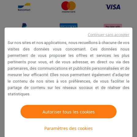
Continuer sans accepter
Sur nos sites et nos applications, nous recueillons à chacune de vos
visites des données vous concernant. Ces données nous
permettent de vous proposer les offres et services les plus
Conditions générales de vente
pertinents pour vous, et de vous adresser, en direct ou via des
Privacy
partenaires, des communications et publicités personnalisées et de
mesurer leur efficacité. Elles nous permettent également d’adapter
Disclaimer
le contenu de nos sites à vos préférences, de vous faciliter le
Cookies
partage de contenu sur les réseaux sociaux et de réaliser des
statistiques.
Krëfel NV - Steenstraat 44 - Industriezone 4 "T Sas",
1851 Humbeek, België
Autoriser tous les cookies
TVA BE 0400.673.544
Paramètres des cookies
Copyright 2026