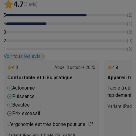
4.7
(3 avis)
5
(
2
)
4
(
1
)
3
(
0
)
2
(
0
)
1
(
0
)
Voir tous les avis
4.3
Abdel
|
3 octobre 2025
4.8
Confortable et très pratique
Appareil trè
Autonomie
Facile à utili
rapidement.
Puissance
Beautée
Variant: iPad 
Prix excessif
L’ergonomie est très bonne pour une 13'
Variant: iPad Pro 13" M4 256GB Wifi