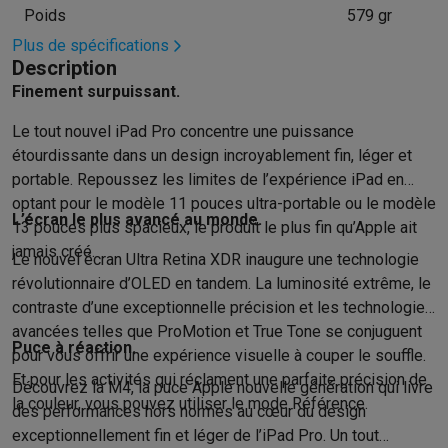
Éco-chèques info
Tous les produits éco
Toutes les promotions
Poids
579 gr
Reconditionné
Plus de spécifications
Smartphones reconditionnés
Tablettes reconditionnés
Ordinate
Description
Ménage
Finement surpuissant.
Machines à laver avec des éco-chèques
Sèche-linge avec des
Petits appareils de cuisine
Le tout nouvel iPad Pro concentre une puissance
Petits appareils de cuisine avec des éco-chèques
Machines à
étourdissante dans un design incroyablement fin, léger et
Grands appareils de cuisine
portable. Repoussez les limites de l’expérience iPad en
Lave-vaisselle avec des éco-chèques
Réfrigerateurs avec de
optant pour le modèle 11 pouces ultra-portable ou le modèle
L’écran le plus avancé au monde.
Climatiseurs
13 pouces plus spacieux, le produit le plus fin qu’Apple ait
Climatiseurs avec des éco-chèques
jamais créé.
Le nouvel écran Ultra Retina XDR inaugure une technologie
TV & audio
révolutionnaire d’OLED en tandem. La luminosité extrême, le
TV avec des éco-cheques
Enceintes Bluetooth avec des éco-
contraste d’une exceptionnelle précision et les technologies
Multimédie & téléphonie
avancées telles que ProMotion et True Tone se conjuguent
Smartphones avec des éco-cheques
Tablettes avec des éco-
Puce à réaction.
pour vous offrir une expérience visuelle à couper le souffle.
En route
Et pour les activités qui réclament une parfaite précision de
Découvrez la M4, la puce Apple nouvelle génération qui livre
Trottinettes électriques avec des éco-chèques
la couleur, vous pouvez utiliser le mode Référence.
des performances hors normes au cœur du design
Initiatives écologiques
exceptionnellement fin et léger de l’iPad Pro. Un tout
Impact
Économies d'énergie
Recyclez votre vieux électro