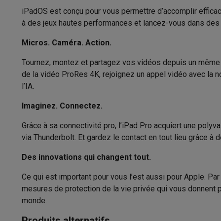
Microphone intégré
Logiciels
Windows & Microsoft Office
Anti-Virus
Autres log
iPadOS est conçu pour vous permettre d’accomplir efficac
Accessoires IT
Chargeurs & câbles
Housses & sacs
Suppo
Capteurs
à des jeux hautes performances et lancez-vous dans des pro
Gaming
PlayStation
PlayStation 5
Jeux PS5
Jeux PS4
Manettes Pla
Micros. Caméra. Action.
Bousso
Nintendo
Nintendo Switch 2
Jeux Nintendo Switch
Manettes
Cap
Capteurs
Tournez, montez et partagez vos vidéos depuis un même a
Xbox
Jeux Xbox
Manettes Xbox
Casques Xbox
Accessoire
Accéléro
de la vidéo ProRes 4K, rejoignez un appel vidéo avec la n
PC gaming
PC portables gamer
PC gamer
Écrans gaming
So
Baromètr
l’IA.
Setup gaming
Casques gaming
Microphones gaming
Chais
Écran
Maison & objets connectés
Imaginez. Connectez.
Montres connectées
Montres connectées
Trackers d’activi
Taille de l'écran
Grâce à sa connectivité pro, l’iPad Pro acquiert une poly
Mobilité
Trottinettes électriques
Dashcams
GPS
Coyote
Acc
via Thunderbolt. Et gardez le contact en tout lieu grâce à 
Sécurité & protection
Caméras de surveillance
Système d’
Qualité de l'écran
Ultra Re
Paiement connecté
Terminaux de paiement
Accessoires 
Des innovations qui changent tout.
Taux de rafraîchissement
Ambiance & confort
Éclairage
Panneaux solaires plug & pla
Divertissement
Smart TV
Enceintes connectées
Google TV
Ce qui est important pour vous l’est aussi pour Apple. P
Luminosité
mesures de protection de la vie privée qui vous donnent p
Cuisine
Réfrigérateurs connectés
Lave-vaisselle connecté
monde.
Rétroéclairage LED
Ménage & santé
Lave-linge connectés
Sèche-linge connec
Produits éco
Produits alternatifs