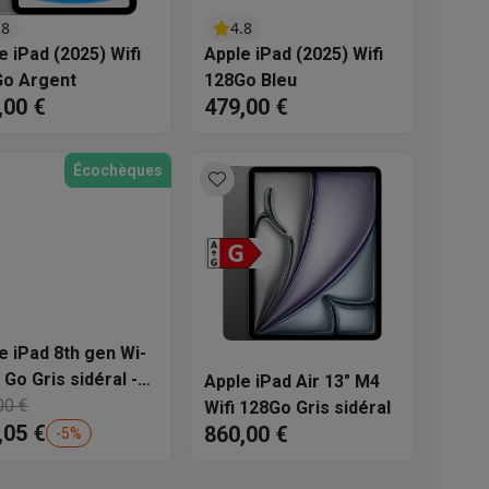
.8
4.8
s
Tables de cuisson électriques
Accessoires
e iPad (2025) Wifi
Apple iPad (2025) Wifi
o Argent
128Go Bleu
,00 €
479,00 €
s
Écochèques
d'aspirateur
Accessoires
es
Accessoires
e iPad 8th gen Wi-
 Go Gris sidéral -
Apple iPad Air 13" M4
nditionné
00 €
Wifi 128Go Gris sidéral
,05 €
860,00 €
-
5
%
osition et socles
Étendoirs à linge