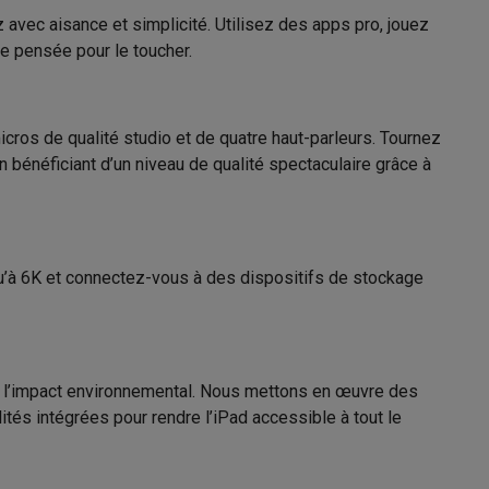
41009587
vec aisance et simplicité. Utilisez des apps pro, jouez
ve pensée pour le toucher.
Apple
s Playstation
195949229275
o Switch
os de qualité studio et de quatre haut-parleurs. Tournez
MVW23NF/A
bénéficiant d’un niveau de qualité spectaculaire grâce à
lité virtuelle
SimRacing
Manettes gaming smartphones
Accessoi
squ’à 6K et connectez-vous à des dispositifs de stockage
rs de fumée
AirTags & traceurs GPS
re l’impact environnemental. Nous mettons en œuvre des
tés intégrées pour rendre l’iPad accessible à tout le
sine connectés
sonne connectés
Brosses à dents électriques connectées
Babyp