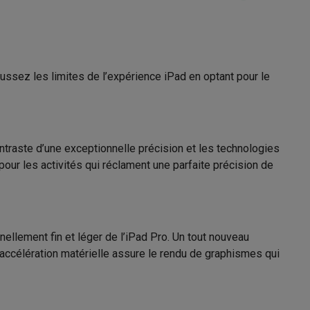
5.3
eSIM
Galaxy Fold8
ussez les limites de l’expérience iPad en optant pour le
S26
Coques Galaxy Flip8 & Fold8 (Ultra)
iPadOs 17
Apple Siri
ntraste d’une exceptionnelle précision et les technologies
pour les activités qui réclament une parfaite précision de
Apple M4 10-core GPU
rdinateurs de bureau
llement fin et léger de l’iPad Pro. Un tout nouveau
à accélération matérielle assure le rendu de graphismes qui
G