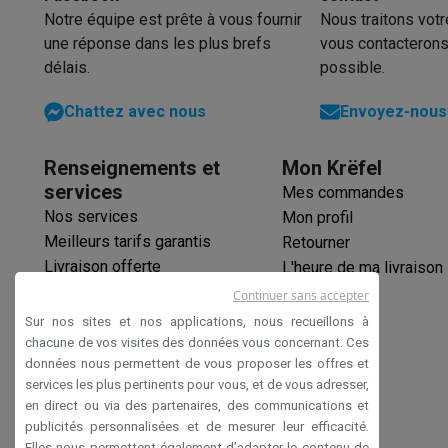
Notre équipe est prête à vous fournir
Nous traitons vot
une réponse dans les plus brefs
vous contacterons
délais.
possible.
Chattez avec nous
Envoyez-nous 
Renseignements et
Mon Krëfel
services
Mes commandes
Nos services
Mon profil
Meilleurs tarifs garantis
Retourner
Livraison offerte
L'heure de ma livraison
Garantie prolongée
Continuer sans accepter
Éco-chèques
Sur nos sites et nos applications, nous recueillons à
Paiement sécurisé
chacune de vos visites des données vous concernant. Ces
données nous permettent de vous proposer les offres et
Déclaration d'accessibilité
services les plus pertinents pour vous, et de vous adresser,
en direct ou via des partenaires, des communications et
publicités personnalisées et de mesurer leur efficacité.
Elles nous permettent également d’adapter le contenu de