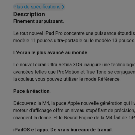
Appareils photo
Appareils photo numériques
Appareils pho
Plus de spécifications
Vidéo
GoPro
Action cams
Drones
Caméscopes
Connexions
Description
Accessoires photo
Housses de transport
Flashs & filtres
C
Finement surpuissant.
USB
1 x
Téléphonie & montres connectées
GSM
Smartphones
Apple iPhone
Smartphones Samsung
GS
Le tout nouvel iPad Pro concentre une puissance étourdiss
Batterie
Reconditionné
Smartphones reconditionnés
Rachat
modèle 11 pouces ultra-portable ou le modèle 13 pouces plu
Protection GSM
Coques iPhone
Coques Samsung
Toutes l
Type de batterie
L’écran le plus avancé au monde.
Montres connectées
Montres connectées
Trackers d’activi
Autonomie batterie (internet)
Chargeurs GSM
Chargeurs et câbles
Chargeurs sans fil
Câb
Le nouvel écran Ultra Retina XDR inaugure une technologie
Accessoires GSM
AirTags & traceurs GPS
Écouteurs sans f
avancées telles que ProMotion et True Tone se conjuguent p
Capacité batterie (Wh)
Téléphones fixes
Téléphones fixes
Talkie walkie
Babyphon
la couleur, vous pouvez utiliser le mode Référence.
Ordinateurs & tablettes
Fast charging
Puce à réaction.
Ordinateurs
PC portables
PC portables gamer
Apple MacB
Son
Périphériques IT
Souris
Claviers
Webcams
Enceintes PC
Ca
Découvrez la M4, la puce Apple nouvelle génération qui l
Tablettes & liseuses
Tablettes
Apple iPad
Samsung Galaxy
moteur d’affichage offre un niveau stupéfiant de précision
Enceintes intégrées
Imprimer
Imprimantes
Cartouches d'encre & papier
Cricut
changent la donne. Et le Neural Engine de la M4 fait de l’i
Réseau & wifi
Routeurs & points d'accès
Adaptateurs CPL 
Nombre d'haut parleurs
iPadOS et apps. De vrais bureaux de travail.
Mémoire & stockage
Disques durs externes
SSD
Clés USB