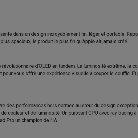
to instantanés
Appareils Canon
Appareils Nikon
Objectifs
Version Bluetooth
artes SD
Trépieds & supports
Accessoires action cam
 Thunderbolt 3 (40 Gbit/s)
Type de carte SIM
M avec touches
Smartphones reconditionnés
iPhone 17
Samsung 
ante dans un design incroyablement fin, léger et portable. Repo
Système d'exploitation
s spacieux, le produit le plus fin qu’Apple ait jamais créé.
es coques
Protections d'écran
Coques iPhone 17
Coques Galaxy 
Lithium-Polymère
Version OS
té
Bracelets
Chargeurs
10 h
Assistant vocal
les USB C
Câbles lightning
Powerbanks
 révolutionnaire d’OLED en tandem. La luminosité extrême, le co
il
Supports GSM voiture
Cartes micro SD
Autres accessoires
our vous offrir une expérience visuelle à couper le souffle. Et 
3129 Wh
Carte graphique
es
Solution graphique
ook
PC portables Windows
PC Copilot+
Chromebooks
Écrans PC
O
Classe énergétique
sques PC
Microphones
Stations d'acceuil
Lecteurs CD externes
ivre des performances hors normes au cœur du design exceptionne
 Tab
Housses pour tablette
Liseuses
Accessoires
, de couleur et de luminosité. Un puissant GPU avec ray tracing 
Label énergétique
Pad Pro un champion de l’IA.
& Wi-Fi
Mesh Wi-Fi
Switchs
Câbles de réseau
4
Produit information
Cartes SD
CD & DVD