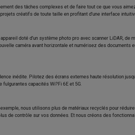
Code Krëfel
iciels
ement des tâches complexes et de faire tout ce que vous aimez a
rts
Tapis de souris
Autres accessoires
jets créatifs de toute taille en profitant d’une interface intuiti
Marque
yStation
Casques PlayStation
Casques VR Playstation
Accessoire
le numérique, Gyroscope,
EAN
 Nintendo Switch
Casques Nintendo Switch
Accessoires Nintend
teur de lumière ambiante,
ppareil doté d’un système photo pro avec scanner LiDAR, de micr
Code du vendeur
s Xbox
mètre, Pour Apple Pencil,
ouvelle caméra avant horizontale et numérisez des documents en 
uris gaming
Claviers gaming
Manettes gaming PC
e, Reconnaissance faciale
es gaming
Bureaux gamer
TV gaming
Écrans gaming
Casques de réa
té
Bracelets
Chargeurs
11" (27,96 cm)
valence inédite. Pilotez des écrans externes haute résolution ju
essoires trottinettes
Accessoires GPS
de fulgurantes capacités Wi?Fi 6E et 5G.
alarme
Détecteur de mouvements
Sonnettes connectées
Détecteu
tina XDR (2420 x 1668 px)
SumUp
120 Hz
y
Assistant vocal
Stations météo
 Streamer
Apple TV
Piles & chargeurs
Prises & adaptateurs
ar exemple, nous utilisons plus de matériaux recyclés pour rédui
1600 nits
lus de contrôle sur vos données. Et nous créons des fonctionnali
s
Machines expresso connectées
Fours connectés
Robots de cui
tés
Traitement de l'air connectés
Aspirateurs connectés
Pèse-per