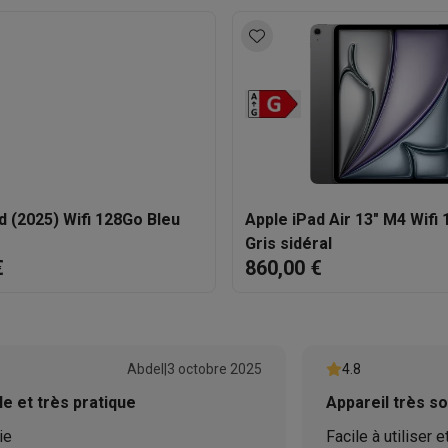
Frontale et arrière
ions éco
12 MP
12 MP
nateurs portables reconditionnés
Rachat
c des éco-chèques
Aspirateurs avec des éco-chèques
Fers à rep
es à café avec des éco-cheques
Machines à soda avec des éco
d (2025) Wifi 128Go Bleu
Apple iPad Air 13" M4 Wifi
c des éco-chèques
Congélateurs avec des éco-chèques
Fours av
Gris sidéral
€
860,00 €
éco-cheques
Casques avec des éco-cheques
Écouteurs avec de
Abdel
|
3 octobre 2025
4.8
éco-cheques
PC portables avec des éco-cheques
Écrans PC ave
e et très pratique
Appareil très so
ie
Facile à utiliser 