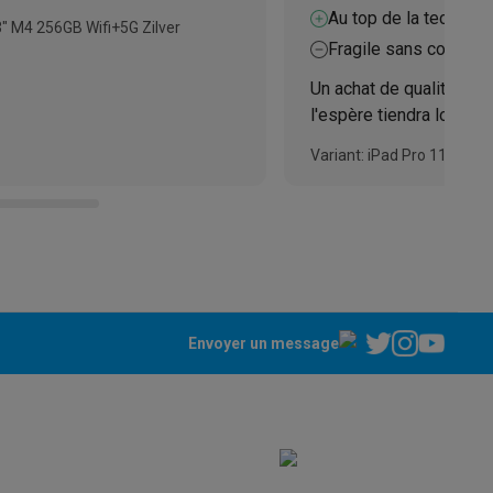
Au top de la technolo
3" M4 256GB Wifi+5G Zilver
Fragile sans coque d
Un achat de qualité pour
l'espère tiendra longt
vivement
Variant: iPad Pro 11" M4 
ppareil
Swap ProteKt
Envoyer un message
t accessoires