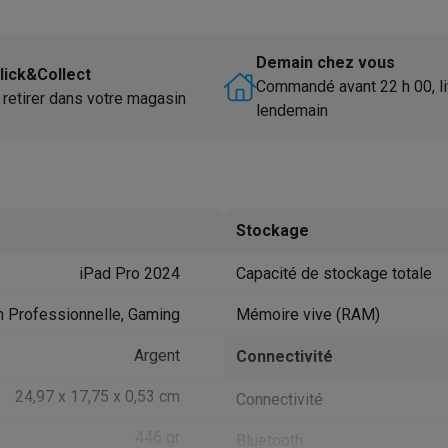
utomatique
Soin des animaux
Traceurs GPS animaux
Brosses soufflantes
Multistylers
Bigoudis chauffants
Demain chez vous
lick&Collect
ydropulseurs
Commandé avant 22 h 00, li
 retirer dans votre magasin
ltifonctions
Tondeuses cheveux
Têtes de rasage
Accessoires
lendemain
ctriques féminins
dicure
Accessoires
u & épaules
Pistolets de massage
reils de circulation sanguine
Lampes infrarouges
Thermomètres
ols
Humidificateurs
Stockage
iPad Pro 2024
Capacité de stockage totale
 Samsung
TV TCL
Supports TV
Projecteurs
rs
Media streamers
Lecteurs DVD & Blu-Ray
on Professionnelle, Gaming
Mémoire vive (RAM)
rs
Écouteurs sans fil
Écouteurs de sport
tées
Enceintes de fête
Argent
Connectivité
ifi
24,97 x 17,75 x 0,53 cm
Connectivité
dias portables
Accessoires audio
446 gr
Bluetooth