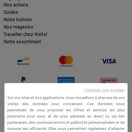
Nos actions
Soldes
Notre histoire
Nos magasins
Travailler chez Krëfel
Notre assortiment
Continuer sans accepter
Sur nos sites et nos applications, nous recueillons à chacune de vos
visites des données vous concernant. Ces données nous
permettent de vous proposer les offres et services les plus
Conditions générales de vente
pertinents pour vous, et de vous adresser, en direct ou via des
Privacy
partenaires, des communications et publicités personnalisées et de
mesurer leur efficacité. Elles nous permettent également d’adapter
Disclaimer