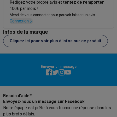
Rédigez votre propre avis et
tentez de remporter
Info & actions
100€ par mois !
Soldes
Toutes les soldes
Soldes gros électro
Soldes petit élec
Merci de vous connecter pour pouvoir laisser un avis.
Actions
Deals du moment
Promotions
Cashbacks
Soldes
Black F
Connexion
Voici pourquoi choisir Krëfel
Livraison offerte
Garantie du meille
Infos de la marque
Installation à domicile
Installation gros électro
Installation enca
Modes de paiement
Gift card
Écochèques
Acheter à crédit
Alma 
Cliquez ici pour voir plus d'infos sur ce produit
Service client
Réparation de votre appareil
Vérifiez votre heure 
Gros électro & encastrable
Trouvez votre machine à laver idéal
Petit électro
Beauté & santé
Ménage
Cuisine
Plus...
Télévision & Audio
Choisissez votre télévision idéale
Une encei
Envoyer un message
Sport & Loisirs
Choisir une montre connectée
Choisir une trotti
Outlet
Outlet
Toutes nos offres outlet
Outlet multimedia & téléphonie
O
Besoin d’aide?
Envoyez-nous un message sur Facebook
Notre équipe est prête à vous fournir une réponse dans les
plus brefs délais.