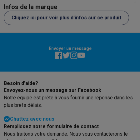
Info & actions
Infos de la marque
Soldes
Toutes les soldes
Soldes gros électro
Soldes petit élec
Cliquez ici pour voir plus d'infos sur ce produit
Actions
Deals du moment
Promotions
Cashbacks
Soldes
Black F
Voici pourquoi choisir Krëfel
Livraison offerte
Garantie du meille
Installation à domicile
Installation gros électro
Installation enca
Modes de paiement
Gift card
Écochèques
Acheter à crédit
Alma 
Envoyer un message
Service client
Réparation de votre appareil
Vérifiez votre heure 
Gros électro & encastrable
Trouvez votre machine à laver idéal
Petit électro
Beauté & santé
Ménage
Cuisine
Plus...
Télévision & Audio
Choisissez votre télévision idéale
Une encei
Besoin d’aide?
Sport & Loisirs
Choisir une montre connectée
Choisir une trotti
Envoyez-nous un message sur Facebook
Outlet
Notre équipe est prête à vous fournir une réponse dans les
Outlet
Toutes nos offres outlet
Outlet multimedia & téléphonie
O
plus brefs délais.
Chattez avec nous
Remplissez notre formulaire de contact
Nous traitons votre demande. Nous vous contacterons le