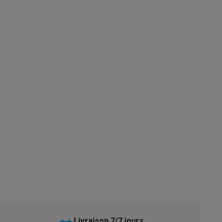
s
Tables de cuisson électriques
Accessoires
s
d'aspirateur
Accessoires
es
Accessoires
osition et socles
Étendoirs à linge
Livraison 7/7 jours