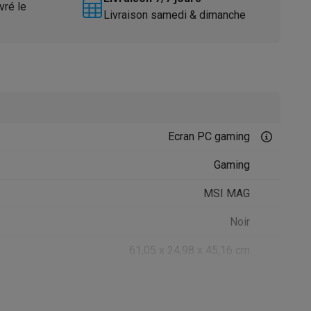
vré le
Livraison samedi & dimanche
Ecran PC gaming
Accessoires
Gaming
MSI MAG
Noir
61,05 x 24,98 x 45,16 cm
3.95 kg
Inclinable