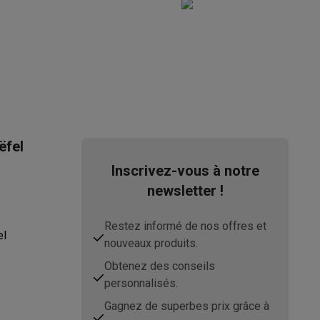
s Playstation
o Switch
lité virtuelle
SimRacing
Manettes gaming smartphones
Accessoi
ëfel
Inscrivez-vous à notre
newsletter !
rs de fumée
AirTags & traceurs GPS
Restez informé de nos offres et
el
nouveaux produits.
Obtenez des conseils
personnalisés.
sine connectés
Gagnez de superbes prix grâce à
sonne connectés
Brosses à dents électriques connectées
Babyp