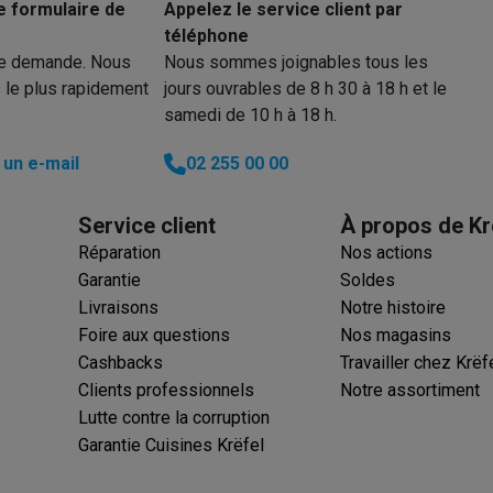
iciels
e formulaire de
Appelez le service client par
téléphone
rts
Tapis de souris
Autres accessoires
re demande. Nous
Nous sommes joignables tous les
 le plus rapidement
jours ouvrables de 8 h 30 à 18 h et le
yStation
Casques PlayStation
Casques VR Playstation
Accessoire
samedi de 10 h à 18 h.
 Nintendo Switch
Casques Nintendo Switch
Accessoires Nintend
s Xbox
un e-mail
02 255 00 00
uris gaming
Claviers gaming
Manettes gaming PC
es gaming
Bureaux gamer
TV gaming
Écrans gaming
Casques de réa
Service client
À propos de Kr
Réparation
Nos actions
Garantie
Soldes
té
Bracelets
Chargeurs
Livraisons
Notre histoire
essoires trottinettes
Accessoires GPS
Foire aux questions
Nos magasins
alarme
Détecteur de mouvements
Sonnettes connectées
Détecteu
Cashbacks
Travailler chez Krëf
SumUp
Clients professionnels
Notre assortiment
y
Assistant vocal
Stations météo
Lutte contre la corruption
 Streamer
Apple TV
Piles & chargeurs
Prises & adaptateurs
Garantie Cuisines Krëfel
s
Machines expresso connectées
Fours connectés
Robots de cui
tés
Traitement de l'air connectés
Aspirateurs connectés
Pèse-per