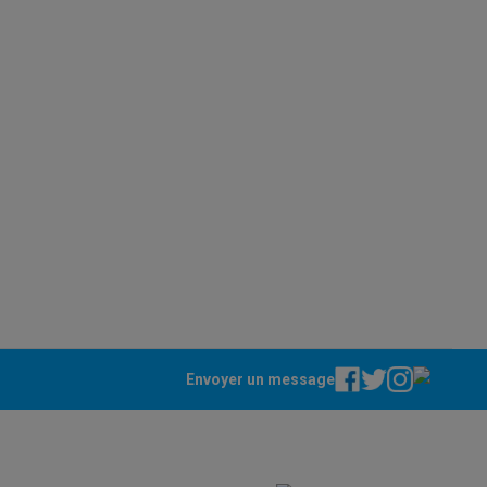
100 x 100 mm
Câble d'alimentation, Manuel
Galaxy Fold8
S26
Coques Galaxy Flip8 & Fold8 (Ultra)
2 x HDMI, 1 x Displayport
Casque
41010332
rdinateurs de bureau
MSI
Envoyer un message
4711377186537
138462