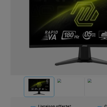
Robots & mixeurs
Robots de cuisine
Robots pâtissiers
Mix
Cuisson & vapeur
Cuiseurs multifonctions
Cuiseurs de riz 
Fun cooking
Gourmet
Fondues
Raclette
TeppanYaki
Appareil
Barbecues
Barbecues électriques
Barbecues au charbon
Ba
Boissons froides
Machines à jus
Machines à boissons péti
Ustensiles de cuisine
Poêles
Casseroles
Balances de cuis
Desserts
Gaufriers
Sorbetières
Crêpières
Desserts divers
Smart garden
Potagers d'intérieur
Plantes aromatiques
Mac
Ménage & airco
Aspirer
Aspirateurs
Aspirateurs robots
Aspirateurs balai
Asp
Robots d'entretien
Aspirateurs robots
Aspirateurs robots l
Nettoyer
Nettoyeurs de sols
Nettoyeurs à vapeur
Nettoyeur
Soin du linge
Centrales vapeur
Fers à repasser
Défroisseur
Couture
Machines à coudre
Accessoires
Climatisation
Climatiseurs mobiles
Aircoolers
Ventilateurs
A
Traitement de l'air
Purificateurs d'air
Humidificateurs
Déshum
Chauffer
Chauffage électrique
Couvertures chauffantes
Lavage & séchage
Machines à laver
Sèche-linge
Sets machi
Livraison offerte*
C