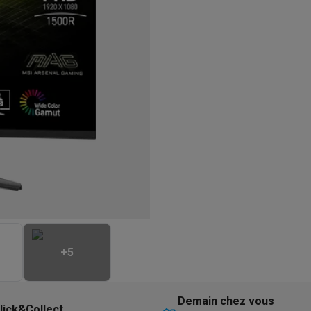
eurs
Blenders
Soupmakers
Hachoirs
Accessoires
et cuiseurs vapeur
Bouilloires
Robots chauffants
Machines à pâte
s à pizza
Accessoires
rbecues au gaz
Accessoires
llantes
Carafes filtrantes
Cartouches filtrantes
Machines à glaçon
ine
Machines sous vide
Ustensiles & gadgets de cuisine
hines à composter
Accessoires
irateurs traîneaux
Aspirateurs de table
Aspirateurs chantier
Sacs 
aveur
Robots tondeuses
Robots piscine
Robots lave-vitres
s tapis
Nettoyeurs haute pression
Nettoyeurs de vitres
Serpillièr
s vapeur
Centres de repassage
Planches à repasser
Accessoires
ccessoires
+
5
idificateurs
Stations météo
ne à laver et sèche-linge
Lave-linges séchants
Cadres de superp
Demain chez vous
lick&Collect