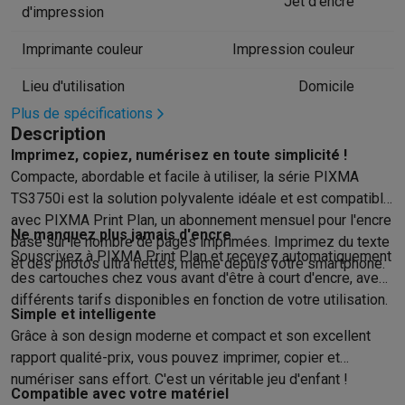
Jet d'encre
d'impression
Hygiène dentaire
Brosses à dents électriques
Brossettes
Hydro
Rasage
Rasoirs électriques
Tondeuses barbe
Tondeuses multif
Imprimante couleur
Impression couleur
Épilation
Épilateurs à lumière pulsée
Épilateurs
Rasoirs électriq
Lieu d'utilisation
Domicile
Beauté
Soin du visage
Masques LED
Miroirs
Manucure & pédicu
Massage
Massage pieds
Sièges de massage
Massage cou & 
Plus de spécifications
Description
Santé
Pèse-personne
Tensiomètres
Électrostimulation
Appareils
Imprimez, copiez, numérisez en toute simplicité !
Pour le bébé
Babyphones
Tire-laits
Chauffe-biberons
Aérosols
H
Compacte, abordable et facile à utiliser, la série PIXMA
TV, audio & photo
TS3750i est la solution polyvalente idéale et est compatible
TV & projecteurs
TV
TV avec barre de son
TV 2026
TV LG
TV Sam
avec PIXMA Print Plan, un abonnement mensuel pour l'encre
Périphériques TV
Barres de son
Home-cinema
Amplificateurs
Me
Ne manquez plus jamais d'encre
basé sur le nombre de pages imprimées. Imprimez du texte
Casques & Écouteurs
Casques
Casques Bluetooth
Écouteurs
Éco
Souscrivez à PIXMA Print Plan et recevez automatiquement
et des photos ultra nettes, même depuis votre smartphone.
Enceintes
Enceintes
Enceintes Bluetooth
Enceintes connectées
des cartouches chez vous avant d'être à court d'encre, avec
Audio domestique
Radios & réveils
Tourne-disque
Chaînes hifi
différents tarifs disponibles en fonction de votre utilisation.
Simple et intelligente
Navigation
Dashcams
GPS
Coyote
Accessoires GPS
Grâce à son design moderne et compact et son excellent
Accessoires TV & audio
Supports
Câbles
Lecteurs multimédias
rapport qualité-prix, vous pouvez imprimer, copier et
Appareils photo
Appareils photo numériques
Appareils photo i
numériser sans effort. C'est un véritable jeu d'enfant !
Vidéo
GoPro
Action cams
Drones
Caméscopes
Compatible avec votre matériel