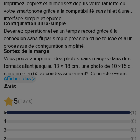
Accessoires photo
Housses de transport
Flashs & filtres
Carte
Imprimez, copiez et numérisez depuis votre tablette ou
Téléphonie & montres connectées
votre smartphone grâce à la compatibilité sans fil et à une
GSM
Smartphones
Apple iPhone
Smartphones Samsung
GSM av
interface simple et épurée.
Reconditionné
Smartphones reconditionnés
Rachat
Configuration ultra-simple
Devenez opérationnel en un temps record grâce à la
Protection GSM
Coques iPhone
Coques Samsung
Toutes les c
connexion sans fil par simple pression d'une touche et à un
Montres connectées
Montres connectées
Trackers d’activité
Br
processus de configuration simplifié.
Chargeurs GSM
Chargeurs et câbles
Chargeurs sans fil
Câbles 
Sortez de la marge
Accessoires GSM
AirTags & traceurs GPS
Écouteurs sans fil
Su
Vous pouvez imprimer des photos sans marges dans des
Téléphones fixes
Téléphones fixes
Talkie walkie
Babyphones
formats allant jusqu'au 13 × 18 cm ; une photo de 10 ×15 cm
Ordinateurs & tablettes
s'imprime en 65 secondes seulement*. Connectez-vous
Ordinateurs
PC portables
PC portables gamer
Apple MacBook
P
Afficher plus
directement à votre appareil photo avec la technologie
Avis
Périphériques IT
Souris
Claviers
Webcams
Enceintes PC
Casque
PictBridge via Wi-Fi.
Tablettes & liseuses
Tablettes
Apple iPad
Samsung Galaxy Tab
5
Imprimer
Imprimantes
Cartouches d'encre & papier
Cricut
(1 avis)
Réseau & wifi
Routeurs & points d'accès
Adaptateurs CPL & Wi
5
(
1
)
Mémoire & stockage
Disques durs externes
SSD
Clés USB
Cart
4
(
0
)
Logiciels
Windows & Microsoft Office
Anti-Virus
Autres logiciel
3
(
0
)
Accessoires IT
Chargeurs & câbles
Housses & sacs
Supports
T
2
(
0
)