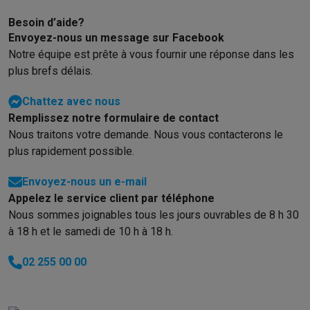
Éco-chèques info
Tous les produits éco
Toutes les promotions
Reconditionné
Besoin d’aide?
Smartphones reconditionnés
Tablettes reconditionnés
Ordinate
Envoyez-nous un message sur Facebook
Ménage
Notre équipe est prête à vous fournir une réponse dans les
Machines à laver avec des éco-chèques
Sèche-linge avec des
plus brefs délais.
Petits appareils de cuisine
Chattez avec nous
Petits appareils de cuisine avec des éco-chèques
Machines à
Remplissez notre formulaire de contact
Grands appareils de cuisine
Nous traitons votre demande. Nous vous contacterons le
Lave-vaisselle avec des éco-chèques
Réfrigerateurs avec de
plus rapidement possible.
Climatiseurs
Climatiseurs avec des éco-chèques
Envoyez-nous un e-mail
TV & audio
Appelez le service client par téléphone
TV avec des éco-cheques
Enceintes Bluetooth avec des éco-
Nous sommes joignables tous les jours ouvrables de 8 h 30
Multimédie & téléphonie
à 18 h et le samedi de 10 h à 18 h.
Smartphones avec des éco-cheques
Tablettes avec des éco-
En route
02 255 00 00
Trottinettes électriques avec des éco-chèques
Initiatives écologiques
Impact
Économies d'énergie
Recyclez votre vieux électro