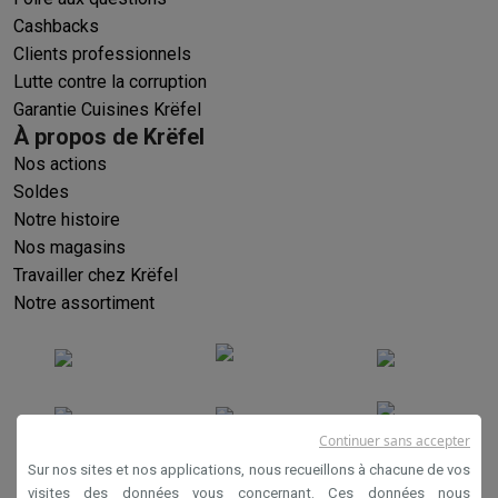
Cashbacks
Clients professionnels
Lutte contre la corruption
Garantie Cuisines Krëfel
À propos de Krëfel
Nos actions
Soldes
Notre histoire
Nos magasins
Travailler chez Krëfel
Notre assortiment
Continuer sans accepter
Sur nos sites et nos applications, nous recueillons à chacune de vos
visites des données vous concernant. Ces données nous