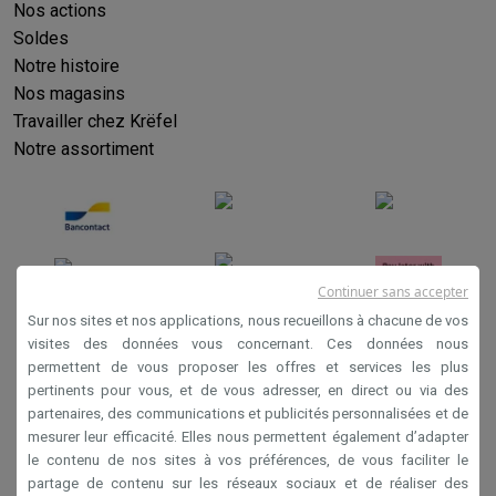
Nos actions
Soldes
Notre histoire
Nos magasins
Travailler chez Krëfel
Notre assortiment
Continuer sans accepter
Sur nos sites et nos applications, nous recueillons à chacune de vos
visites des données vous concernant. Ces données nous
permettent de vous proposer les offres et services les plus
Conditions générales de vente
pertinents pour vous, et de vous adresser, en direct ou via des
Privacy
partenaires, des communications et publicités personnalisées et de
mesurer leur efficacité. Elles nous permettent également d’adapter
Disclaimer
le contenu de nos sites à vos préférences, de vous faciliter le
Cookies
partage de contenu sur les réseaux sociaux et de réaliser des