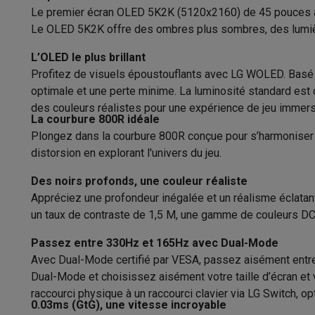
Appareils photo
Appareils photo numériques
Appareils pho
Le premier écran OLED 5K2K (5120x2160) de 45 pouces au
Vidéo
GoPro
Action cams
Drones
Caméscopes
Espace de couleur
Le OLED 5K2K offre des ombres plus sombres, des lumières
Accessoires photo
Housses de transport
Flashs & filtres
C
Forme d'écran
Téléphonie & montres connectées
L’OLED le plus brillant
Profitez de visuels époustouflants avec LG WOLED. Basé s
GSM
Smartphones
Apple iPhone
Smartphones Samsung
GS
Niveau courbé
optimale et une perte minime. La luminosité standard est 
Reconditionné
Smartphones reconditionnés
Rachat
des couleurs réalistes pour une expérience de jeu immersi
Protection GSM
Coques iPhone
Coques Samsung
Toutes l
Format d’image
La courbure 800R idéale
Montres connectées
Montres connectées
Trackers d’activi
Plongez dans la courbure 800R conçue pour s’harmoniser a
Temps de réponse
Chargeurs GSM
Chargeurs et câbles
Chargeurs sans fil
Câb
distorsion en explorant l'univers du jeu.
Accessoires GSM
AirTags & traceurs GPS
Écouteurs sans f
Taux de rafraîchissement
Téléphones fixes
Téléphones fixes
Talkie walkie
Babyphon
Des noirs profonds, une couleur réaliste
Ordinateurs & tablettes
Appréciez une profondeur inégalée et un réalisme éclata
Luminosité
un taux de contraste de 1,5 M, une gamme de couleurs DCI-
Ordinateurs
PC portables
PC portables gamer
Apple MacB
Contraste
Périphériques IT
Souris
Claviers
Webcams
Enceintes PC
Ca
Passez entre 330Hz et 165Hz avec Dual-Mode
Tablettes & liseuses
Tablettes
Apple iPad
Samsung Galaxy
Design
Avec Dual-Mode certifié par VESA, passez aisément entre
Imprimer
Imprimantes
Cartouches d'encre & papier
Cricut
Dual-Mode et choisissez aisément votre taille d’écran et 
Réseau & wifi
Routeurs & points d'accès
Adaptateurs CPL 
Type d'écran PC
raccourci physique à un raccourci clavier via LG Switch, op
Mémoire & stockage
Disques durs externes
SSD
Clés USB
0.03ms (GtG), une vitesse incroyable