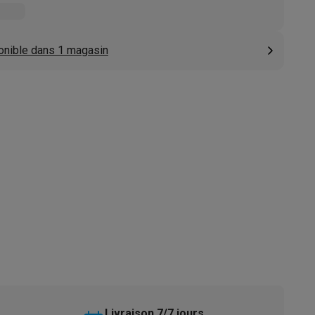
s
Tables de cuisson électriques
Accessoires
onible dans 1 magasin
s
d'aspirateur
Accessoires
es
Accessoires
osition et socles
Étendoirs à linge
Livraison 7/7 jours