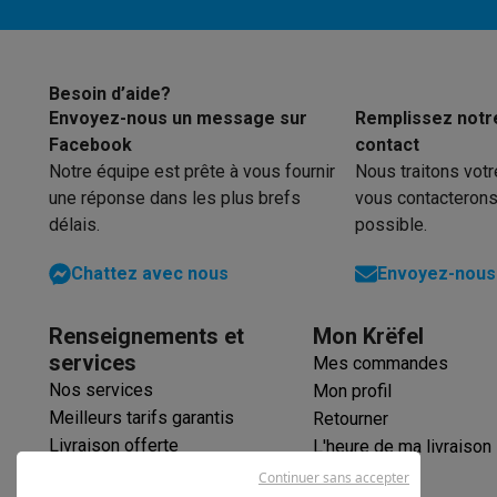
Éco-chèques
Éco-chèques info
Tous les produits éco
Toutes les promot
Reconditionné
Smartphones reconditionnés
Tablettes reconditionnés
Ordi
Besoin d’aide?
Ménage
Envoyez-nous un message sur
Remplissez notr
Facebook
contact
Machines à laver avec des éco-chèques
Sèche-linge ave
Notre équipe est prête à vous fournir
Nous traitons vot
Petits appareils de cuisine
une réponse dans les plus brefs
vous contacterons
Petits appareils de cuisine avec des éco-chèques
Machin
délais.
possible.
Grands appareils de cuisine
Lave-vaisselle avec des éco-chèques
Réfrigerateurs ave
Chattez avec nous
Envoyez-nous 
Climatiseurs
Climatiseurs avec des éco-chèques
Renseignements et
Mon Krëfel
TV & audio
services
Mes commandes
TV avec des éco-cheques
Enceintes Bluetooth avec des 
Multimédie & téléphonie
Nos services
Mon profil
Meilleurs tarifs garantis
Smartphones avec des éco-cheques
Tablettes avec des 
Retourner
En route
Livraison offerte
L'heure de ma livraison
Trottinettes électriques avec des éco-chèques
Garantie prolongée
Continuer sans accepter