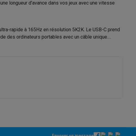
z une longueur d’avance dans vos jeux avec une vitesse
s Playstation
 ultra-rapide à 165Hz en résolution 5K2K. Le USB-C prend
o Switch
uide des ordinateurs portables avec un câble unique.
lité virtuelle
SimRacing
Manettes gaming smartphones
Accessoi
rs de fumée
AirTags & traceurs GPS
sine connectés
sonne connectés
Brosses à dents électriques connectées
Babyp
Envoyer un message