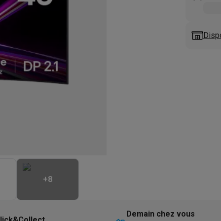
eurs
Blenders
Soupmakers
Hachoirs
Accessoires
et cuiseurs vapeur
Bouilloires
Robots chauffants
Machines à pâte
s à pizza
Accessoires
Disp
rbecues au gaz
Accessoires
llantes
Carafes filtrantes
Cartouches filtrantes
Machines à glaçon
ine
Machines sous vide
Ustensiles & gadgets de cuisine
hines à composter
Accessoires
irateurs traîneaux
Aspirateurs de table
Aspirateurs chantier
Sacs 
aveur
Robots tondeuses
Robots piscine
Robots lave-vitres
s tapis
Nettoyeurs haute pression
Nettoyeurs de vitres
Serpillièr
s vapeur
Centres de repassage
Planches à repasser
Accessoires
ccessoires
+
8
idificateurs
Stations météo
ne à laver et sèche-linge
Lave-linges séchants
Cadres de superp
Demain chez vous
lick&Collect