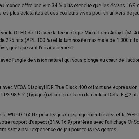
to instantanés
Appareils Canon
Appareils Nikon
Objectifs
 monde offre une vue 34 % plus étendue que les écrans 16:9 s
DCI-P3
EAN
 plus éclatantes et des couleurs vives pour un univers de jeu 
artes SD
Trépieds & supports
Accessoires action cam
Incurvé
Code du vendeur
ur le OLED de LG avec la technologie Micro Lens Array+ (MLA+), 
M avec touches
Smartphones reconditionnés
iPhone 17
Samsung 
800 R
de 275 nits (APL 100 %) et la luminosité maximale de 1 300 nits
ve, quel que soit l’environnement.
es coques
Protections d'écran
Coques iPhone 17
Coques Galaxy 
21:9
té
Bracelets
Chargeurs
vec l’angle de vision naturel qui vous plonge au cœur de l’act
0.03 ms
les USB C
Câbles lightning
Powerbanks
il
Supports GSM voiture
Cartes micro SD
Autres accessoires
165 Hz
es
nt avec VESA DisplayHDR True Black 400 offrant une expression
275 nits
P3 98.5 % (Typique) et une précision de couleur Delta E ≦2, il ga
ook
PC portables Windows
PC Copilot+
Chromebooks
Écrans PC
O
1500000:1
sques PC
Microphones
Stations d'acceuil
Lecteurs CD externes
 Tab
Housses pour tablette
Liseuses
Accessoires
 le WUHD 165Hz pour les jeux graphiquement riches et le WFHD 
votre rapport d’aspect (21:9, 16:9) préférés avec l’affichage On
& Wi-Fi
Mesh Wi-Fi
Switchs
Câbles de réseau
Ecran PC gaming
timisant ainsi l’expérience de jeu pour tous les genres.
Cartes SD
CD & DVD