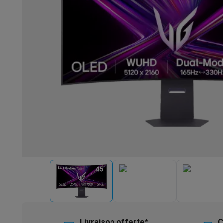
Robots & mixeurs
Robots de cuisine
Robots pâtissiers
Mix
Cuisson & vapeur
Cuiseurs multifonctions
Cuiseurs de riz 
Fun cooking
Gourmet
Fondues
Raclette
TeppanYaki
Appareil
Barbecues
Barbecues électriques
Barbecues au charbon
Ba
Boissons froides
Machines à jus
Machines à boissons péti
Ustensiles de cuisine
Poêles
Casseroles
Balances de cuis
Desserts
Gaufriers
Sorbetières
Crêpières
Desserts divers
Smart garden
Potagers d'intérieur
Plantes aromatiques
Mac
Ménage & airco
Aspirer
Aspirateurs
Aspirateurs robots
Aspirateurs balai
Asp
Robots d'entretien
Aspirateurs robots
Aspirateurs robots l
Nettoyer
Nettoyeurs de sols
Nettoyeurs à vapeur
Nettoyeur
Soin du linge
Centrales vapeur
Fers à repasser
Défroisseur
Couture
Machines à coudre
Accessoires
Climatisation
Climatiseurs mobiles
Aircoolers
Ventilateurs
A
Traitement de l'air
Purificateurs d'air
Humidificateurs
Déshum
Chauffer
Chauffage électrique
Couvertures chauffantes
Lavage & séchage
Machines à laver
Sèche-linge
Sets machi
Livraison offerte*
C