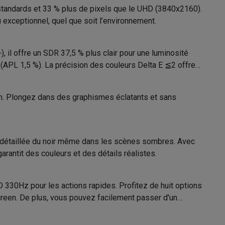
tandards et 33 % plus de pixels que le UHD (3840x2160).
8806096436455
exceptionnel, quel que soit l’environnement.
45GX950A-B.AEU
il offre un SDR 37,5 % plus clair pour une luminosité
Galaxy Fold8
 (APL 1,5 %). La précision des couleurs Delta E ≦2 offre
S26
Coques Galaxy Flip8 & Fold8 (Ultra)
ion. Plongez dans des graphismes éclatants et sans
 détaillée du noir même dans les scènes sombres. Avec
rantit des couleurs et des détails réalistes.
rdinateurs de bureau
330Hz pour les actions rapides. Profitez de huit options
Screen. De plus, vous pouvez facilement passer d'un