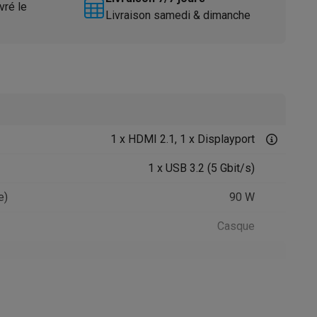
vré le
Livraison samedi & dimanche
1 x HDMI 2.1, 1 x Displayport
Accessoires
1 x USB 3.2 (5 Gbit/s)
e)
90 W
Casque
41011471
LG