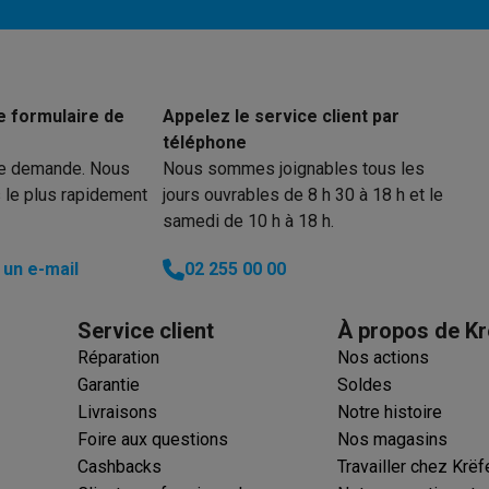
ions éco
nateurs portables reconditionnés
Rachat
e formulaire de
Appelez le service client par
téléphone
c des éco-chèques
Aspirateurs avec des éco-chèques
Fers à rep
re demande. Nous
Nous sommes joignables tous les
 le plus rapidement
jours ouvrables de 8 h 30 à 18 h et le
es à café avec des éco-cheques
Machines à soda avec des éco
samedi de 10 h à 18 h.
c des éco-chèques
Congélateurs avec des éco-chèques
Fours av
un e-mail
02 255 00 00
Service client
À propos de Kr
Réparation
Nos actions
éco-cheques
Casques avec des éco-cheques
Écouteurs avec de
Garantie
Soldes
éco-cheques
PC portables avec des éco-cheques
Écrans PC ave
Livraisons
Notre histoire
Foire aux questions
Nos magasins
Cashbacks
Travailler chez Krëf