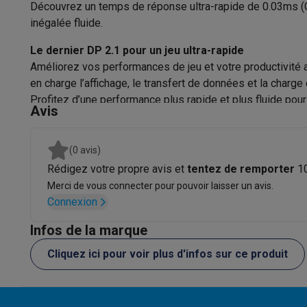
Convient pour
Logiciels
Windows & Microsoft Office
Anti-Virus
Autres log
Découvrez un temps de réponse ultra-rapide de 0.03ms (Gt
Accessoires IT
Chargeurs & câbles
Housses & sacs
Suppo
inégalée fluide.
Série
Gaming
Le dernier DP 2.1 pour un jeu ultra-rapide
PlayStation
PlayStation 5
Jeux PS5
Jeux PS4
Manettes Pla
Couleur
Améliorez vos performances de jeu et votre productivité 
Nintendo
Nintendo Switch 2
Jeux Nintendo Switch
Manettes
en charge l’affichage, le transfert de données et la charg
Dimensions
Xbox
Jeux Xbox
Manettes Xbox
Casques Xbox
Accessoire
Profitez d’une performance plus rapide et plus fluide pour le
PC gaming
PC portables gamer
PC gamer
Écrans gaming
So
Avis
Poids
Setup gaming
Casques gaming
Microphones gaming
Chais
Maison & objets connectés
Poids sans pied
(0 avis)
Montres connectées
Montres connectées
Trackers d’activi
Rédigez votre propre avis et
tentez de remporter
1
Inclinable
Mobilité
Trottinettes électriques
Dashcams
GPS
Coyote
Acc
Ergonomie
Merci de vous connecter pour pouvoir laisser un avis.
Sécurité & protection
Caméras de surveillance
Système d’
Connexion
Paiement connecté
Terminaux de paiement
Accessoires 
VESA
Ambiance & confort
Éclairage
Panneaux solaires plug & pla
Infos de la marque
Multimedia
Divertissement
Smart TV
Enceintes connectées
Google TV
Cliquez ici pour voir plus d'infos sur ce produit
Cuisine
Réfrigérateurs connectés
Lave-vaisselle connecté
Câble Displ
Ménage & santé
Lave-linge connectés
Sèche-linge connec
Emballage
d'alimen
Produits éco