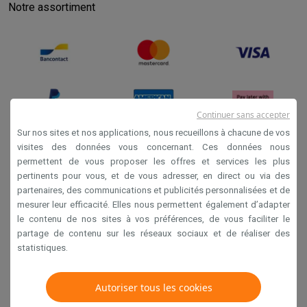
Notre assortiment
Continuer sans accepter
Sur nos sites et nos applications, nous recueillons à chacune de vos
visites des données vous concernant. Ces données nous
permettent de vous proposer les offres et services les plus
Conditions générales de vente
pertinents pour vous, et de vous adresser, en direct ou via des
Privacy
partenaires, des communications et publicités personnalisées et de
mesurer leur efficacité. Elles nous permettent également d’adapter
Disclaimer
le contenu de nos sites à vos préférences, de vous faciliter le
Cookies
partage de contenu sur les réseaux sociaux et de réaliser des
statistiques.
Krëfel NV - Steenstraat 44 - Industriezone 4 "T Sas",
1851 Humbeek, België
Autoriser tous les cookies
TVA BE 0400.673.544