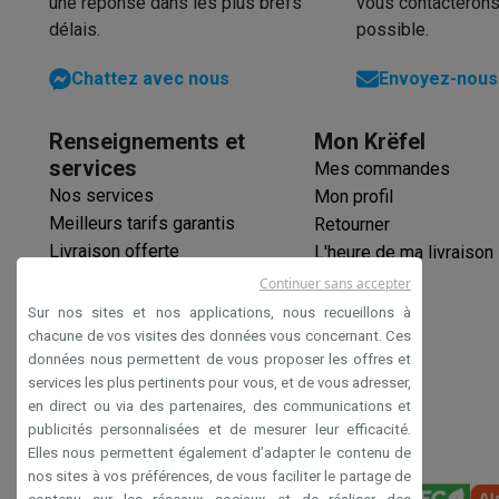
une réponse dans les plus brefs
vous contacterons
Produits éco
délais.
possible.
Éco-chèques
Éco-chèques info
Tous les produits éco
Toutes les promot
Chattez avec nous
Envoyez-nous 
Reconditionné
Smartphones reconditionnés
Tablettes reconditionnés
Ordi
Renseignements et
Mon Krëfel
Ménage
services
Mes commandes
Machines à laver avec des éco-chèques
Sèche-linge ave
Nos services
Mon profil
Petits appareils de cuisine
Meilleurs tarifs garantis
Retourner
Petits appareils de cuisine avec des éco-chèques
Machin
Livraison offerte
L'heure de ma livraison
Grands appareils de cuisine
Garantie prolongée
Lave-vaisselle avec des éco-chèques
Réfrigerateurs ave
Continuer sans accepter
Éco-chèques
Climatiseurs
Sur nos sites et nos applications, nous recueillons à
Paiement sécurisé
chacune de vos visites des données vous concernant. Ces
Climatiseurs avec des éco-chèques
données nous permettent de vous proposer les offres et
Déclaration d'accessibilité
TV & audio
services les plus pertinents pour vous, et de vous adresser,
TV avec des éco-cheques
Enceintes Bluetooth avec des 
en direct ou via des partenaires, des communications et
Multimédie & téléphonie
publicités personnalisées et de mesurer leur efficacité.
Smartphones avec des éco-cheques
Tablettes avec des 
Elles nous permettent également d’adapter le contenu de
En route
nos sites à vos préférences, de vous faciliter le partage de