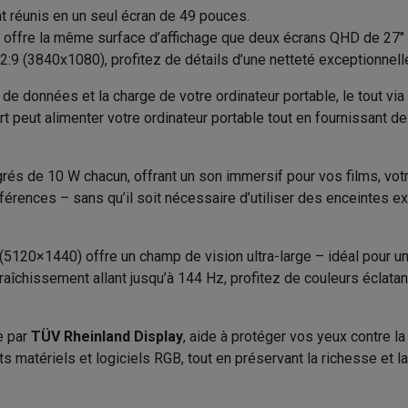
to instantanés
Appareils Canon
Appareils Nikon
Objectifs
 réunis en un seul écran de 49 pouces.
HDR10, HDR400, DCI-P3
Marque
offre la même surface d’affichage que deux écrans QHD de 27" 
artes SD
Trépieds & supports
Accessoires action cam
2:9 (3840x1080), profitez de détails d’une netteté exceptionnell
Incurvé, UltraWide
EAN
de données et la charge de votre ordinateur portable, le tout via 
M avec touches
Smartphones reconditionnés
iPhone 17
Samsung 
3800 R
Code du vendeur
t peut alimenter votre ordinateur portable tout en fournissant de l
es coques
Protections d'écran
Coques iPhone 17
Coques Galaxy 
32:9
té
Bracelets
Chargeurs
rés de 10 W chacun, offrant un son immersif pour vos films, vot
5 ms
les USB C
Câbles lightning
Powerbanks
férences – sans qu’il soit nécessaire d’utiliser des enceintes ex
il
Supports GSM voiture
Cartes micro SD
Autres accessoires
144 Hz
es
5120×1440) offre un champ de vision ultra-large – idéal pour u
400 nits
raîchissement allant jusqu’à 144 Hz, profitez de couleurs éclata
ook
PC portables Windows
PC Copilot+
Chromebooks
Écrans PC
O
1000:1
sques PC
Microphones
Stations d'acceuil
Lecteurs CD externes
 Tab
Housses pour tablette
Liseuses
Accessoires
e par
TÜV Rheinland Display
, aide à protéger vos yeux contre la
matériels et logiciels RGB, tout en préservant la richesse et la
& Wi-Fi
Mesh Wi-Fi
Switchs
Câbles de réseau
professionnels, Écrans PC
Cartes SD
CD & DVD