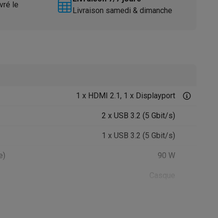
vré le
Livraison samedi & dimanche
1 x HDMI 2.1, 1 x Displayport
Accessoires
2 x USB 3.2 (5 Gbit/s)
1 x USB 3.2 (5 Gbit/s)
e)
90 W
Casque
41011878