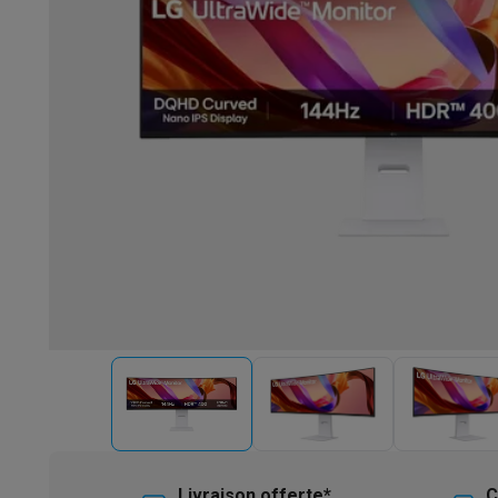
Robots & mixeurs
Robots de cuisine
Robots pâtissiers
Mix
Cuisson & vapeur
Cuiseurs multifonctions
Cuiseurs de riz 
Fun cooking
Gourmet
Fondues
Raclette
TeppanYaki
Appareil
Barbecues
Barbecues électriques
Barbecues au charbon
Ba
Boissons froides
Machines à jus
Machines à boissons péti
Ustensiles de cuisine
Poêles
Casseroles
Balances de cuis
Desserts
Gaufriers
Sorbetières
Crêpières
Desserts divers
Smart garden
Potagers d'intérieur
Plantes aromatiques
Mac
Ménage & airco
Aspirer
Aspirateurs
Aspirateurs robots
Aspirateurs balai
Asp
Robots d'entretien
Aspirateurs robots
Aspirateurs robots l
Nettoyer
Nettoyeurs de sols
Nettoyeurs à vapeur
Nettoyeur
Soin du linge
Centrales vapeur
Fers à repasser
Défroisseur
Couture
Machines à coudre
Accessoires
Climatisation
Climatiseurs mobiles
Aircoolers
Ventilateurs
A
Traitement de l'air
Purificateurs d'air
Humidificateurs
Déshum
Chauffer
Chauffage électrique
Couvertures chauffantes
Lavage & séchage
Machines à laver
Sèche-linge
Sets machi
Livraison offerte*
C