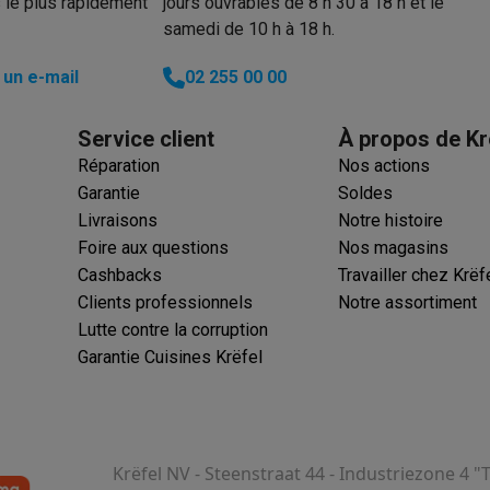
 le plus rapidement
jours ouvrables de 8 h 30 à 18 h et le
samedi de 10 h à 18 h.
ions éco
un e-mail
02 255 00 00
nateurs portables reconditionnés
Rachat
Service client
À propos de Kr
Réparation
Nos actions
c des éco-chèques
Aspirateurs avec des éco-chèques
Fers à rep
Garantie
Soldes
Livraisons
Notre histoire
es à café avec des éco-cheques
Machines à soda avec des éco
Foire aux questions
Nos magasins
Cashbacks
Travailler chez Krëf
c des éco-chèques
Congélateurs avec des éco-chèques
Fours av
Clients professionnels
Notre assortiment
Lutte contre la corruption
Garantie Cuisines Krëfel
éco-cheques
Casques avec des éco-cheques
Écouteurs avec de
éco-cheques
PC portables avec des éco-cheques
Écrans PC ave
Krëfel NV - Steenstraat 44 - Industriezone 4 "