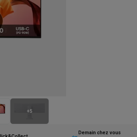
eurs
Blenders
Soupmakers
Hachoirs
Accessoires
et cuiseurs vapeur
Bouilloires
Robots chauffants
Machines à pâte
s à pizza
Accessoires
rbecues au gaz
Accessoires
llantes
Carafes filtrantes
Cartouches filtrantes
Machines à glaçon
ine
Machines sous vide
Ustensiles & gadgets de cuisine
hines à composter
Accessoires
irateurs traîneaux
Aspirateurs de table
Aspirateurs chantier
Sacs 
aveur
Robots tondeuses
Robots piscine
Robots lave-vitres
s tapis
Nettoyeurs haute pression
Nettoyeurs de vitres
Serpillièr
s vapeur
Centres de repassage
Planches à repasser
Accessoires
ccessoires
+
5
idificateurs
Stations météo
ne à laver et sèche-linge
Lave-linges séchants
Cadres de superp
Demain chez vous
lick&Collect