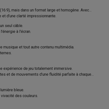
LG
(16:9), mais dans un format large et homogène. Avec
e et d’une clarté impressionnante.
8806096532683
un seul câble.
Galaxy Fold8
49U950A-W.AEU
’énergie à l’écran.
S26
Coques Galaxy Flip8 & Fold8 (Ultra)
re musique et tout autre contenu multimédia.
ternes.
ne expérience de jeu totalement immersive.
ntes et de mouvements d’une fluidité parfaite à chaque
rdinateurs de bureau
 lumière bleue.
 vivacité des couleurs.