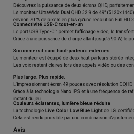
Appareils photo
Appareils photo numériques
Appareils pho
Découvrez la puissance de deux écrans QHD, parfaitement
Vidéo
GoPro
Action cams
Drones
Caméscopes
Espace de couleur
Le moniteur UltraWide Dual QHD 32:9 de 49" (5120x1440) 
Accessoires photo
Housses de transport
Flashs & filtres
C
environ 70 % de pixels en plus qu’une résolution Full HD 3
Forme d'écran
Téléphonie & montres connectées
Connectivité USB-C tout-en-un
Le port USB Type-C™ permet l’affichage vidéo, le transfert 
GSM
Smartphones
Apple iPhone
Smartphones Samsung
GS
Niveau courbé
Grâce à une puissance de charge allant jusqu’à 90 W, le por
Reconditionné
Smartphones reconditionnés
Rachat
Protection GSM
Coques iPhone
Coques Samsung
Toutes l
Format d’image
Son immersif sans haut-parleurs externes
Montres connectées
Montres connectées
Trackers d’activi
Le moniteur est équipé de deux haut-parleurs stéréo intég
Temps de réponse
Chargeurs GSM
Chargeurs et câbles
Chargeurs sans fil
Câb
Les voix restent claires lors des appels vidéo ou des con
Accessoires GSM
AirTags & traceurs GPS
Écouteurs sans f
Taux de rafraîchissement
Téléphones fixes
Téléphones fixes
Talkie walkie
Babyphon
Plus large. Plus rapide.
Ordinateurs & tablettes
L’impressionnant écran 49 pouces avec résolution DQHD (
Luminosité
Grâce à la technologie Nano IPS et à une fréquence de raf
Ordinateurs
PC portables
PC portables gamer
Apple MacB
Contraste
instant du jeu.
Périphériques IT
Souris
Claviers
Webcams
Enceintes PC
Ca
Couleurs éclatantes, lumière bleue réduite
Tablettes & liseuses
Tablettes
Apple iPad
Samsung Galaxy
Design
La technologie
Live Color Low Blue Light
de LG, certifié
Imprimer
Imprimantes
Cartouches d'encre & papier
Cricut
Cela est rendu possible par une combinaison d’ajustements 
Réseau & wifi
Routeurs & points d'accès
Adaptateurs CPL 
Type d'écran PC
Ecrans PC 
Mémoire & stockage
Disques durs externes
SSD
Clés USB
Avis