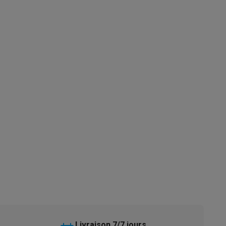
s
Tables de cuisson électriques
Accessoires
s
d'aspirateur
Accessoires
es
Accessoires
osition et socles
Étendoirs à linge
Livraison 7/7 jours