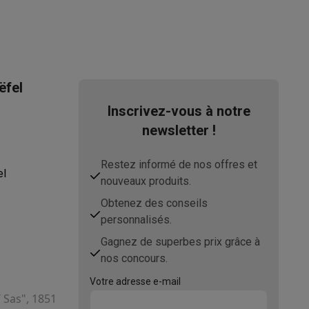
ëfel
asser avec des éco-chèques
Aspirateurs balai avec éco-cheques
Inscrivez-vous à notre
newsletter !
-chèques
Carafes filtrantes
Accessoires de cuisine avec des éc
Restez informé de nos offres et
el
ec des éco-chèques
Cuisinières avec des éco-chèques
Hottes a
nouveaux produits.
Obtenez des conseils
personnalisés.
Gagnez de superbes prix grâce à
s éco-cheques
Tourne-disque avec éco-cheques
nos concours.
c des éco-chèques
Powerbanks avec des éco-cheques
Encre et 
Votre adresse e-mail
T Sas", 1851