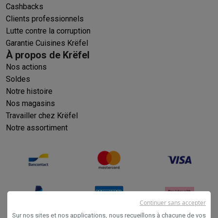
Cashbacks
Clients professionnels
Lutte contre la corruption
Garantie Cuisines Krëfel
À propos de Krëfel
Nos actions
Soldes
Notre histoire
Nos magasins
Travailler chez Krëfel
Notre assortiment
Continuer sans accepter
Sur nos sites et nos applications, nous recueillons à chacune de vos