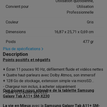
Accessoires photo
Housses de transport
Flashs & filtres
Carte
Utilisation quotidienne,
Téléphonie & montres connectées
Convient pour
Utilisation
GSM
Smartphones
Apple iPhone
Smartphones Samsung
GSM av
Professionnelle
Reconditionné
Smartphones reconditionnés
Rachat
Couleur
Gris
Protection GSM
Coques iPhone
Coques Samsung
Toutes les c
Montres connectées
Montres connectées
Trackers d’activité
Br
Dimensions
16,87 x 25,71 x 0,69 cm
Chargeurs GSM
Chargeurs et câbles
Chargeurs sans fil
Câbles 
Poids
477 gr
Accessoires GSM
AirTags & traceurs GPS
Écouteurs sans fil
Su
Téléphones fixes
Téléphones fixes
Talkie walkie
Babyphones
Plus de spécifications
Description
Ordinateurs & tablettes
Ordinateurs
PC portables
PC portables gamer
Apple MacBook
P
Points positifs et négatifs
Périphériques IT
Souris
Claviers
Webcams
Enceintes PC
Casque
+
Écran 11 pouces 90 Hz, défilement fluide et vidéos nettes
Tablettes & liseuses
Tablettes
Apple iPad
Samsung Galaxy Tab
+
Quatre haut-parleurs avec Dolby Atmos, son immersif
Imprimer
Imprimantes
Cartouches d'encre & papier
Cricut
+
128 Go de stockage, extension simple via microSD
Réseau & wifi
Routeurs & points d'accès
Adaptateurs CPL & Wi
- Chargeur non inclus, à acheter séparément
Mémoire & stockage
Disques durs externes
SSD
Clés USB
Cart
Que pouvez-vous attendre de la tablette Samsung
- Dalle LCD plutôt qu’OLED
Logiciels
Windows & Microsoft Office
Anti-Virus
Autres logiciel
Galaxy Tab A11+ SM-X230
Accessoires IT
Chargeurs & câbles
Housses & sacs
Supports
T
La vie en Mieux
avec la
Samsung Galaxy Tab A11+ SM-