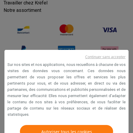
Travailler chez Krëfel
Notre assortiment
Continuer sans accepter
Sur nos sites et nos applications, nous recueillons à chacune de vos
visites des données vous concernant. Ces données nous
permettent de vous proposer les offres et services les plus
Conditions générales de vente
pertinents pour vous, et de vous adresser, en direct ou via des
Privacy
partenaires, des communications et publicités personnalisées et de
mesurer leur efficacité. Elles nous permettent également d’adapter
Disclaimer
le contenu de nos sites à vos préférences, de vous faciliter le
Cookies
partage de contenu sur les réseaux sociaux et de réaliser des
statistiques.
Krëfel NV - Steenstraat 44 - Industriezone 4 "T Sas",
1851 Humbeek, België
Autoriser tous les cookies