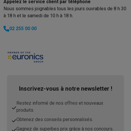
Appelez le service client par téléphone
Info & actions
Nous sommes joignables tous les jours ouvrables de 8 h 30
Soldes
Toutes les soldes
Soldes gros électro
Soldes petit élec
à 18 h et le samedi de 10 h à 18 h.
Actions
Deals du moment
Promotions
Cashbacks
Soldes
Black F
Voici pourquoi choisir Krëfel
Livraison offerte
Garantie du meille
02 255 00 00
Installation à domicile
Installation gros électro
Installation enca
Modes de paiement
Gift card
Écochèques
Acheter à crédit
Alma 
Service client
Réparation de votre appareil
Vérifiez votre heure 
Gros électro & encastrable
Trouvez votre machine à laver idéal
Petit électro
Beauté & santé
Ménage
Cuisine
Plus...
Télévision & Audio
Choisissez votre télévision idéale
Une encei
Sport & Loisirs
Choisir une montre connectée
Choisir une trotti
Outlet
Inscrivez-vous à notre newsletter !
Outlet
Toutes nos offres outlet
Outlet multimedia & téléphonie
O
Restez informé de nos offres et nouveaux
produits.
Obtenez des conseils personnalisés.
Gagnez de superbes prix grâce à nos concours.