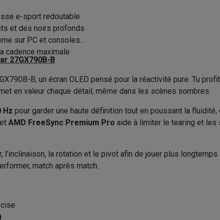
to instantanés
Appareils Canon
Appareils Nikon
Objectifs
sse e-sport redoutable
Plat
EAN
artes SD
Trépieds & supports
Accessoires action cam
ts et des noirs profonds
16:9
Code du vendeur
rne sur PC et consoles
r la cadence maximale
M avec touches
Smartphones reconditionnés
iPhone 17
Samsung 
0.03 ms
Gear 27GX790B-B
es coques
Protections d'écran
Coques iPhone 17
Coques Galaxy 
X790B-B, un écran OLED pensé pour la réactivité pure. Tu profi
540 Hz
té
Bracelets
Chargeurs
i met en valeur chaque détail, même dans les scènes sombres.
335 nits
les USB C
Câbles lightning
Powerbanks
 Hz
pour garder une haute définition tout en poussant la fluidité,
il
Supports GSM voiture
Cartes micro SD
Autres accessoires
15000000:1
et
AMD FreeSync Premium Pro
aide à limiter le tearing et l
es
ook
PC portables Windows
PC Copilot+
Chromebooks
Écrans PC
O
, l’inclinaison, la rotation et le pivot afin de jouer plus longtem
sques PC
Microphones
Stations d'acceuil
Lecteurs CD externes
 performer, match après match.
 Tab
Housses pour tablette
Liseuses
Accessoires
Ecran PC gaming
& Wi-Fi
Mesh Wi-Fi
Switchs
Câbles de réseau
Gaming
écise
Cartes SD
CD & DVD
)