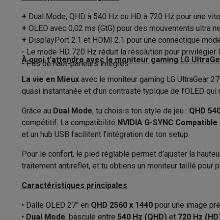
Appareils photo
Appareils photo numériques
Appareils pho
Vidéo
GoPro
Action cams
Drones
Caméscopes
+
Dual Mode, QHD à 540 Hz ou HD à 720 Hz pour une vite
Forme d'écran
Accessoires photo
Housses de transport
Flashs & filtres
C
+
OLED avec 0,02 ms (GtG) pour des mouvements ultra ne
Format d’image
Téléphonie & montres connectées
+
DisplayPort 2.1 et HDMI 2.1 pour une connectique mode
- Le mode HD 720 Hz réduit la résolution pour privilégie
GSM
Smartphones
Apple iPhone
Smartphones Samsung
GS
Temps de réponse
À quoi t’attendre avec le moniteur gaming LG Ultra
- Pas de haut-parleurs intégrés
Reconditionné
Smartphones reconditionnés
Rachat
Protection GSM
Coques iPhone
Coques Samsung
Toutes l
La vie en Mieux
Taux de rafraîchissement
avec le moniteur gaming LG UltraGear 27G
Montres connectées
Montres connectées
Trackers d’activi
quasi instantanée et d’un contraste typique de l’OLED qu
Luminosité
Chargeurs GSM
Chargeurs et câbles
Chargeurs sans fil
Câb
Grâce au
Dual Mode
, tu choisis ton style de jeu :
QHD 540
Accessoires GSM
AirTags & traceurs GPS
Écouteurs sans f
Contraste
compétitif. La compatibilité
NVIDIA G-SYNC Compatible
Téléphones fixes
Téléphones fixes
Talkie walkie
Babyphon
et un hub USB facilitent l’intégration de ton setup.
Ordinateurs & tablettes
Touchscreen
Ordinateurs
PC portables
PC portables gamer
Apple MacB
Pour le confort, le pied réglable permet d’ajuster la hauteur
Design
Périphériques IT
Souris
Claviers
Webcams
Enceintes PC
Ca
traitement antireflet, et tu obtiens un moniteur taillé pour
Tablettes & liseuses
Tablettes
Apple iPad
Samsung Galaxy
Type d'écran PC
Caractéristiques principales
Imprimer
Imprimantes
Cartouches d'encre & papier
Cricut
Réseau & wifi
Routeurs & points d'accès
Adaptateurs CPL 
Convient pour
• Dalle OLED 27" en
QHD 2560 x 1440
pour une image pr
Mémoire & stockage
Disques durs externes
SSD
Clés USB
•
Dual Mode
, bascule entre
540 Hz (QHD)
et
720 Hz (HD