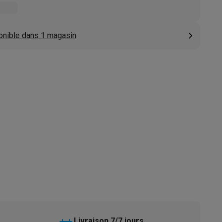
s
Tables de cuisson électriques
Accessoires
onible dans 1 magasin
s
d'aspirateur
Accessoires
es
Accessoires
osition et socles
Étendoirs à linge
Livraison 7/7 jours