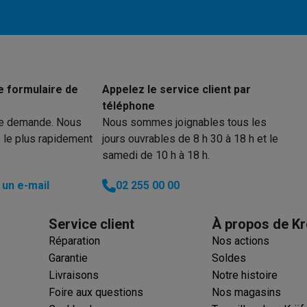
ions éco
nateurs portables reconditionnés
Rachat
e formulaire de
Appelez le service client par
téléphone
c des éco-chèques
Aspirateurs avec des éco-chèques
Fers à rep
re demande. Nous
Nous sommes joignables tous les
 le plus rapidement
jours ouvrables de 8 h 30 à 18 h et le
es à café avec des éco-cheques
Machines à soda avec des éco
samedi de 10 h à 18 h.
c des éco-chèques
Congélateurs avec des éco-chèques
Fours av
un e-mail
02 255 00 00
Service client
À propos de Kr
Réparation
Nos actions
éco-cheques
Casques avec des éco-cheques
Écouteurs avec de
Garantie
Soldes
Livraisons
Notre histoire
éco-cheques
PC portables avec des éco-cheques
Écrans PC ave
Foire aux questions
Nos magasins