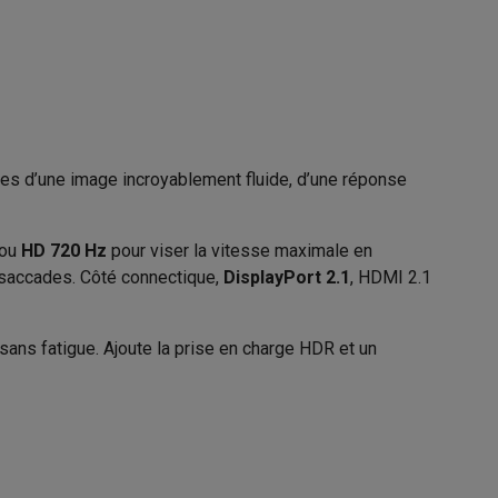
8806096678008
27GX790B-B.AEU
Galaxy Fold8
S26
Coques Galaxy Flip8 & Fold8 (Ultra)
tes d’une image incroyablement fluide, d’une réponse
 ou
HD 720 Hz
pour viser la vitesse maximale en
es saccades. Côté connectique,
DisplayPort 2.1
, HDMI 2.1
rdinateurs de bureau
ps sans fatigue. Ajoute la prise en charge HDR et un