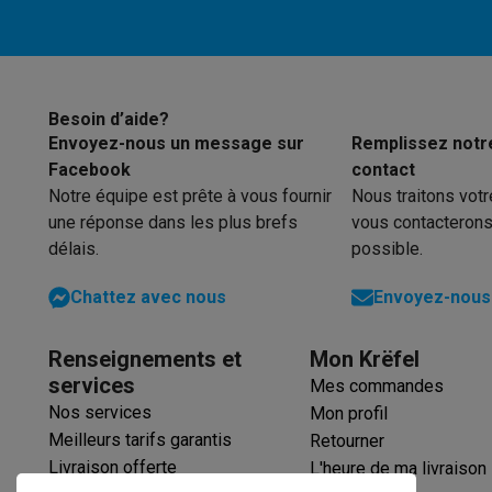
Produits éco
Éco-chèques
Éco-chèques info
Tous les produits éco
Toutes les promot
Reconditionné
Smartphones reconditionnés
Tablettes reconditionnés
Ordi
Besoin d’aide?
Envoyez-nous un message sur
Remplissez notr
Ménage
Facebook
contact
Machines à laver avec des éco-chèques
Sèche-linge ave
Notre équipe est prête à vous fournir
Nous traitons vot
Petits appareils de cuisine
une réponse dans les plus brefs
vous contacterons
Petits appareils de cuisine avec des éco-chèques
Machin
délais.
possible.
Grands appareils de cuisine
Lave-vaisselle avec des éco-chèques
Réfrigerateurs ave
Chattez avec nous
Envoyez-nous 
Climatiseurs
Climatiseurs avec des éco-chèques
Renseignements et
Mon Krëfel
TV & audio
services
Mes commandes
TV avec des éco-cheques
Enceintes Bluetooth avec des 
Nos services
Multimédie & téléphonie
Mon profil
Meilleurs tarifs garantis
Retourner
Smartphones avec des éco-cheques
Tablettes avec des 
En route
Livraison offerte
L'heure de ma livraison