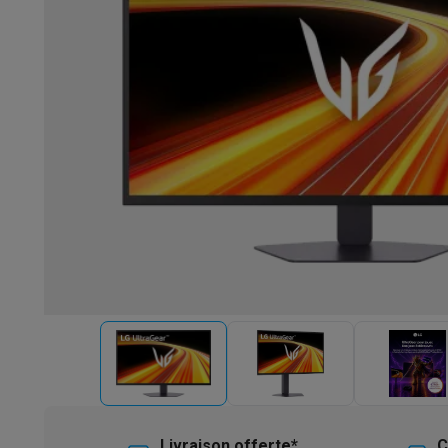
Robots & mixeurs
Robots de cuisine
Robots pâtissiers
Mix
Cuisson & vapeur
Cuiseurs multifonctions
Cuiseurs de riz 
Fun cooking
Gourmet
Fondues
Raclette
TeppanYaki
Appareil
Barbecues
Barbecues électriques
Barbecues au charbon
Ba
Boissons froides
Machines à jus
Machines à boissons péti
Ustensiles de cuisine
Poêles
Casseroles
Balances de cuis
Desserts
Gaufriers
Sorbetières
Crêpières
Desserts divers
Smart garden
Potagers d'intérieur
Plantes aromatiques
Mac
Ménage & airco
Aspirer
Aspirateurs
Aspirateurs robots
Aspirateurs balai
Asp
Robots d'entretien
Aspirateurs robots
Aspirateurs robots l
Nettoyer
Nettoyeurs de sols
Nettoyeurs à vapeur
Nettoyeur
Soin du linge
Centrales vapeur
Fers à repasser
Défroisseur
Couture
Machines à coudre
Accessoires
Climatisation
Climatiseurs mobiles
Aircoolers
Ventilateurs
A
Traitement de l'air
Purificateurs d'air
Humidificateurs
Déshum
Chauffer
Chauffage électrique
Couvertures chauffantes
Lavage & séchage
Machines à laver
Sèche-linge
Sets machi
Livraison offerte*
C