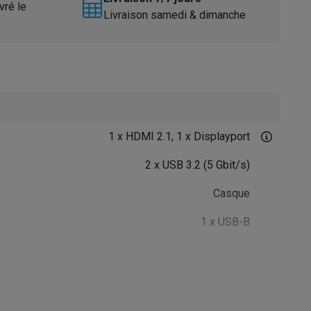
vré le
Livraison samedi & dimanche
1 x HDMI 2.1, 1 x Displayport
Accessoires
2 x USB 3.2 (5 Gbit/s)
Casque
1 x USB-B
41012627
LG