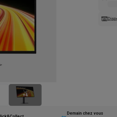
eurs
Blenders
Soupmakers
Hachoirs
Accessoires
et cuiseurs vapeur
Bouilloires
Robots chauffants
Machines à pâte
s à pizza
Accessoires
Disp
rbecues au gaz
Accessoires
llantes
Carafes filtrantes
Cartouches filtrantes
Machines à glaçon
ine
Machines sous vide
Ustensiles & gadgets de cuisine
hines à composter
Accessoires
irateurs traîneaux
Aspirateurs de table
Aspirateurs chantier
Sacs 
aveur
Robots tondeuses
Robots piscine
Robots lave-vitres
s tapis
Nettoyeurs haute pression
Nettoyeurs de vitres
Serpillièr
s vapeur
Centres de repassage
Planches à repasser
Accessoires
ccessoires
+
4
idificateurs
Stations météo
ne à laver et sèche-linge
Lave-linges séchants
Cadres de superp
Demain chez vous
lick&Collect