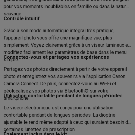
Accessoires photo
Housses de transport
Flashs & filtres
Carte
pour vos moments inoubliables en famille ou dans la nature
Téléphonie & montres connectées
sauvage.
GSM
Smartphones
Apple iPhone
Smartphones Samsung
GSM av
Contrôle intuitif
Reconditionné
Smartphones reconditionnés
Rachat
Protection GSM
Coques iPhone
Coques Samsung
Toutes les c
Grâce à son mode automatique intégral très pratique,
Montres connectées
Montres connectées
Trackers d’activité
Br
l'appareil photo vous offre une magnifique vue, plus
simplement. Voyez clairement grâce à un viseur lumineux et
Chargeurs GSM
Chargeurs et câbles
Chargeurs sans fil
Câbles 
modifiez facilement les paramètres de base dans le menu
Accessoires GSM
AirTags & traceurs GPS
Écouteurs sans fil
Su
Connectez-vous et partagez vos expériences
simple.
Téléphones fixes
Téléphones fixes
Talkie walkie
Babyphones
Ordinateurs & tablettes
Partagez vos photos directement à partir de votre appareil
Ordinateurs
PC portables
PC portables gamer
Apple MacBook
P
photo et enregistrez vos souvenirs via l'application Canon
Périphériques IT
Souris
Claviers
Webcams
Enceintes PC
Casque
Camera Connect. De plus, connectez-vous au Wi-Fi et
Tablettes & liseuses
Tablettes
Apple iPad
Samsung Galaxy Tab
géolocalisez vos photos via Bluetooth® sur votre
Utilisation confortable pendant de longues périodes
Imprimer
Imprimantes
Cartouches d'encre & papier
Cricut
smartphone.
Réseau & wifi
Routeurs & points d'accès
Adaptateurs CPL & Wi
Le viseur électronique est conçu pour une utilisation
Mémoire & stockage
Disques durs externes
SSD
Clés USB
Cart
confortable pendant de longues périodes. La dioptrie
Logiciels
Windows & Microsoft Office
Anti-Virus
Autres logiciel
ajustable le rend même adapté à ceux qui auraient besoin de
Accessoires IT
Chargeurs & câbles
Housses & sacs
Supports
T
certaines lunettes de prescription.
Également inclus dans le kit