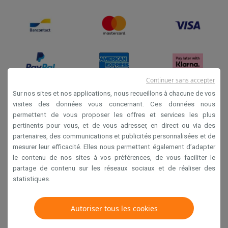
Continuer sans accepter
Sur nos sites et nos applications, nous recueillons à chacune de vos
visites des données vous concernant. Ces données nous
Conditions générales de vente
permettent de vous proposer les offres et services les plus
Privacy
pertinents pour vous, et de vous adresser, en direct ou via des
partenaires, des communications et publicités personnalisées et de
Disclaimer
mesurer leur efficacité. Elles nous permettent également d’adapter
Cookies
le contenu de nos sites à vos préférences, de vous faciliter le
partage de contenu sur les réseaux sociaux et de réaliser des
statistiques.
Krëfel NV - Steenstraat 44 - Industriezone 4 "T Sas",
1851 Humbeek, België
Autoriser tous les cookies
TVA BE 0400.673.544