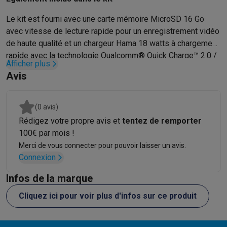
Gaming
PlayStation
PlayStation 5
Jeux PS5
Jeux PS4
Manettes PlaySta
Le kit est fourni avec une carte mémoire MicroSD 16 Go
Nintendo
Nintendo Switch 2
Jeux Nintendo Switch
Manettes Nin
avec vitesse de lecture rapide pour un enregistrement vidéo
Xbox
Jeux Xbox
Manettes Xbox
Casques Xbox
Accessoires Xb
de haute qualité et un chargeur Hama 18 watts à chargement
PC gaming
PC portables gamer
PC gamer
Écrans gaming
Souris
rapide avec la technologie Qualcomm® Quick Charge™ 2.0 /
Afficher plus
Setup gaming
Casques gaming
Microphones gaming
Chaises g
3.0.
Avis
Consoles de jeu
Maison & objets connectés
Montres connectées
Montres connectées
Trackers d’activité
Br
(0 avis)
Mobilité
Trottinettes électriques
Dashcams
GPS
Coyote
Accessoi
Rédigez votre propre avis et
tentez de remporter
Sécurité & protection
Caméras de surveillance
Système d’alar
100€ par mois !
Paiement connecté
Terminaux de paiement
Accessoires SumU
Merci de vous connecter pour pouvoir laisser un avis.
Ambiance & confort
Éclairage
Panneaux solaires plug & play
Ass
Connexion
Divertissement
Smart TV
Enceintes connectées
Google TV Stre
Infos de la marque
Cuisine
Réfrigérateurs connectés
Lave-vaisselle connectés
Mac
Ménage & santé
Lave-linge connectés
Sèche-linge connectés
T
Cliquez ici pour voir plus d'infos sur ce produit
Produits éco
Éco-chèques