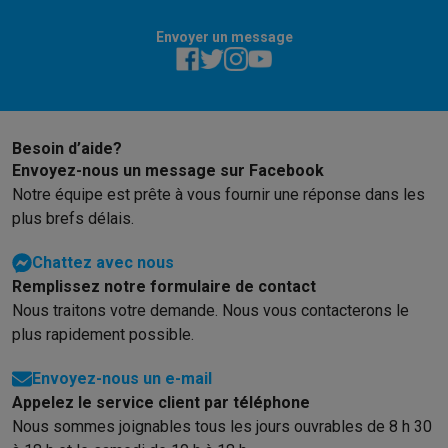
Éco-chèques info
Tous les produits éco
Toutes les promotions
Reconditionné
Envoyer un message
Smartphones reconditionnés
Tablettes reconditionnés
Ordinate
Ménage
Machines à laver avec des éco-chèques
Sèche-linge avec des
Petits appareils de cuisine
Besoin d’aide?
Petits appareils de cuisine avec des éco-chèques
Machines à
Envoyez-nous un message sur Facebook
Grands appareils de cuisine
Notre équipe est prête à vous fournir une réponse dans les
Lave-vaisselle avec des éco-chèques
Réfrigerateurs avec de
plus brefs délais.
Climatiseurs
Climatiseurs avec des éco-chèques
Chattez avec nous
TV & audio
Remplissez notre formulaire de contact
TV avec des éco-cheques
Enceintes Bluetooth avec des éco-
Nous traitons votre demande. Nous vous contacterons le
Multimédie & téléphonie
plus rapidement possible.
Smartphones avec des éco-cheques
Tablettes avec des éco-
En route
Envoyez-nous un e-mail
Trottinettes électriques avec des éco-chèques
Appelez le service client par téléphone
Initiatives écologiques
Nous sommes joignables tous les jours ouvrables de 8 h 30
Impact
Économies d'énergie
Recyclez votre vieux électro