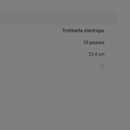
Trottinette électrique
10 pouces
25.4 cm
Accessoires
Noir
113 x 54 x 115 cm
113 x 54 x 52 cm
19 kg