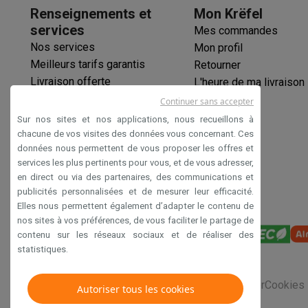
Logiciels
Windows & Microsoft Office
Anti-Virus
Autres log
Renseignements et
Mon Krëfel
Accessoires IT
Chargeurs & câbles
Housses & sacs
Suppo
services
Mes commandes
Gaming
Nos services
Mon profil
PlayStation
PlayStation 5
Jeux PS5
Jeux PS4
Manettes Pla
Meilleurs tarifs garantis
Retourner
Nintendo
Nintendo Switch 2
Jeux Nintendo Switch
Manettes
Livraison offerte
L'heure de ma livraison
Xbox
Jeux Xbox
Manettes Xbox
Casques Xbox
Accessoire
Garantie prolongée
Continuer sans accepter
PC gaming
PC portables gamer
PC gamer
Écrans gaming
So
Éco-chèques
Sur nos sites et nos applications, nous recueillons à
Setup gaming
Casques gaming
Microphones gaming
Chais
Paiement sécurisé
chacune de vos visites des données vous concernant. Ces
Maison & objets connectés
données nous permettent de vous proposer les offres et
Déclaration d'accessibilité
Montres connectées
Montres connectées
Trackers d’activi
services les plus pertinents pour vous, et de vous adresser,
Mobilité
Trottinettes électriques
Dashcams
GPS
Coyote
Acc
en direct ou via des partenaires, des communications et
publicités personnalisées et de mesurer leur efficacité.
Sécurité & protection
Caméras de surveillance
Système d’
Elles nous permettent également d’adapter le contenu de
Paiement connecté
Terminaux de paiement
Accessoires 
nos sites à vos préférences, de vous faciliter le partage de
Ambiance & confort
Éclairage
Panneaux solaires plug & pla
contenu sur les réseaux sociaux et de réaliser des
Divertissement
Smart TV
Enceintes connectées
Google TV
statistiques.
Cuisine
Réfrigérateurs connectés
Lave-vaisselle connecté
Ménage & santé
Lave-linge connectés
Sèche-linge connec
Conditions générales de vente
Privacy
Disclaimer
Cookies
Autoriser tous les cookies
Produits éco