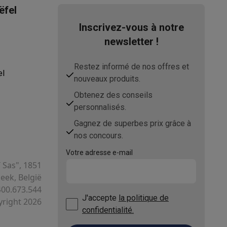
ëfel
Inscrivez-vous à notre
newsletter !
s Playstation
o Switch
Restez informé de nos offres et
el
nouveaux produits.
lité virtuelle
SimRacing
Manettes gaming smartphones
Accessoi
Obtenez des conseils
personnalisés.
Gagnez de superbes prix grâce à
nos concours.
rs de fumée
AirTags & traceurs GPS
Votre adresse e-mail
T Sas", 1851
ek, België
400.673.544
sine connectés
J'accepte
la politique de
right 2026
sonne connectés
Brosses à dents électriques connectées
Babyp
confidentialité.