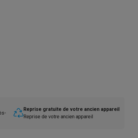
s
Tables de cuisson électriques
Accessoires
s
d'aspirateur
Accessoires
es
Accessoires
Reprise gratuite de votre ancien appareil
ès-
Reprise de votre ancien appareil
osition et socles
Étendoirs à linge