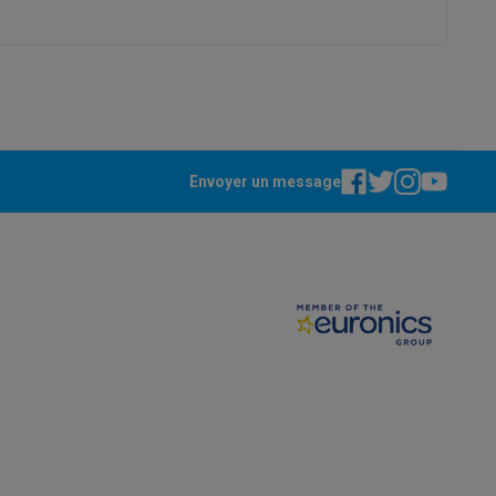
Galaxy Fold8
S26
Coques Galaxy Flip8 & Fold8 (Ultra)
Envoyer un message
43000897
Red Bull
8719274448860
rdinateurs de bureau
PM2021RB02