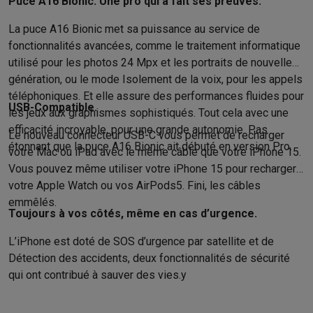
Puce A16 Bionic. Une pro qui a fait ses preuves.
La puce A16 Bionic met sa puissance au service de
fonctionnalités avancées, comme le traitement informatique
utilisé pour les photos 24 Mpx et les portraits de nouvelle
génération, ou le mode Isolement de la voix, pour les appels
téléphoniques. Et elle assure des perfor­man­ces fluides pour
USB-Compatible.
les jeux aux graphismes sophistiqués. Tout cela avec une
efficacité incroyable, pour une grande autonomie. Pas
Le nouveau connecteur USB-C vous permet de recharger
étonnant que la puce A16 Bionic ait débuté en version Pro.
votre Mac ou iPad avec le même câble que votre iPhone 15.
Vous pouvez même utiliser votre iPhone 15 pour recharger
votre Apple Watch ou vos AirPods5. Fini, les câbles
emmêlés.
Toujours à vos côtés, même en cas d’urgence.
L’iPhone est doté de SOS d’urgence par satellite et de
Détection des accidents, deux fonctionnalités de sécurité
qui ont contribué à sauver des vies.y