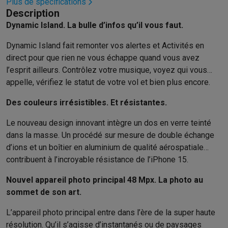
Éco-chèques info
Tous les produits éco
Toutes les promotions
Plus de spécifications
Description
Reconditionné
Dynamic Island. La bulle d’infos qu’il vous faut.
Smartphones reconditionnés
Tablettes reconditionnés
Ordinate
Ménage
Dynamic Island fait remonter vos alertes et Activités en
Machines à laver avec des éco-chèques
Sèche-linge avec des
direct pour que rien ne vous échappe quand vous avez
Petits appareils de cuisine
l’esprit ailleurs. Contrôlez votre musique, voyez qui vous
Petits appareils de cuisine avec des éco-chèques
Machines à
appelle, vérifiez le statut de votre vol et bien plus encore.
Grands appareils de cuisine
Lave-vaisselle avec des éco-chèques
Réfrigerateurs avec de
Des couleurs irrésistibles. Et résistantes.
Climatiseurs
Le nouveau design innovant intègre un dos en verre teinté
Climatiseurs avec des éco-chèques
dans la masse. Un procédé sur mesure de double échange
TV & audio
d’ions et un boîtier en aluminium de qualité aérospatiale
TV avec des éco-cheques
Enceintes Bluetooth avec des éco-
contribuent à l’incroyable résistance de l’iPhone 15.
Multimédie & téléphonie
Smartphones avec des éco-cheques
Tablettes avec des éco-
Nouvel appareil photo principal 48 Mpx. La photo au
En route
sommet de son art.
Trottinettes électriques avec des éco-chèques
L’appareil photo principal entre dans l’ère de la super haute
Initiatives écologiques
résolution. Qu’il s’agisse d’instantanés ou de paysages
Impact
Économies d'énergie
Recyclez votre vieux électro