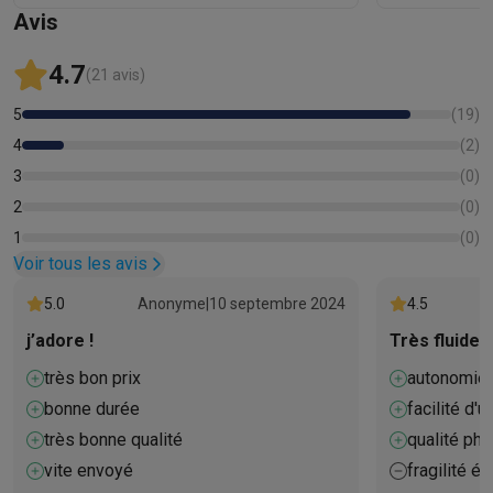
Avis
4.7
(21 avis)
5
(
19
)
4
(
2
)
3
(
0
)
2
(
0
)
1
(
0
)
Voir tous les avis
5.0
Anonyme
|
10 septembre 2024
4.5
j’adore !
Très fluide d
très bon prix
autonomie
bonne durée
facilité d'ut
très bonne qualité
qualité pho
vite envoyé
fragilité éc