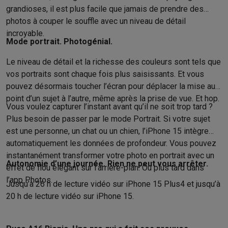
grandioses, il est plus facile que jamais de prendre des
Info & actions
photos à couper le souffle avec un niveau de détail
Soldes
Toutes les soldes
Soldes gros électro
Soldes petit élec
incroyable.
Actions
Deals du moment
Promotions
Cashbacks
Soldes
Black F
Mode portrait. Photogénial.
Voici pourquoi choisir Krëfel
Livraison offerte
Garantie du meille
Installation à domicile
Installation gros électro
Installation enca
Le niveau de détail et la richesse des couleurs sont tels que
Modes de paiement
Gift card
Écochèques
Acheter à crédit
Alma 
vos portraits sont chaque fois plus saisissants. Et vous
pouvez désormais toucher l’écran pour déplacer la mise au
Service client
Réparation de votre appareil
Vérifiez votre heure 
point d’un sujet à l’autre, même après la prise de vue. Et hop.
Gros électro & encastrable
Trouvez votre machine à laver idéal
Vous voulez capturer l’instant avant qu’il ne soit trop tard ?
Petit électro
Beauté & santé
Ménage
Cuisine
Plus...
Plus besoin de passer par le mode Portrait. Si votre sujet
Télévision & Audio
Choisissez votre télévision idéale
Une encei
est une personne, un chat ou un chien, l’iPhone 15 intègre
Sport & Loisirs
Choisir une montre connectée
Choisir une trotti
automati­que­ment les données de profondeur. Vous pouvez
Outlet
instantanément transformer votre photo en portrait avec un
Outlet
Toutes nos offres outlet
Outlet multimedia & téléphonie
O
Autonomie d’une journée. Rien ne peut vous arrêter.
effet de flou élégant sur l’arrière-plan. Ou plus tard dans
l’app Photos.
Jusqu’à 26 h de lecture vidéo sur iPhone 15 Plus4 et jusqu’à
20 h de lecture vidéo sur iPhone 15.