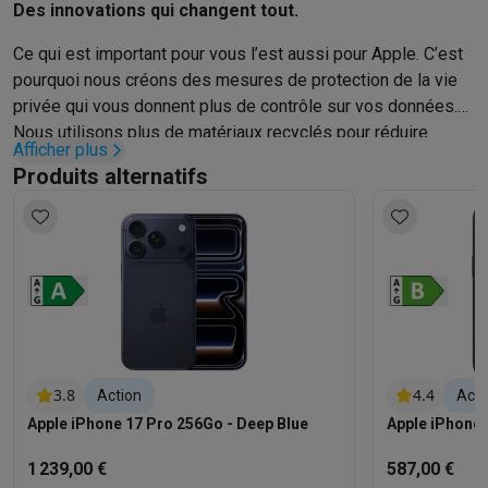
Des innovations qui changent tout.
Ce qui est important pour vous l’est aussi pour Apple. C’est
pourquoi nous créons des mesures de protection de la vie
privée qui vous donnent plus de contrôle sur vos données.
Nous utilisons plus de matériaux recyclés pour réduire
Afficher plus
l’impact environ­nemental. Et nous concevons des
Produits alternatifs
fonctionnalités intégrées pour rendre l’iPhone accessible à
tout le monde.
3.8
4.4
Action
Acti
Apple iPhone 17 Pro 256Go - Deep Blue
Apple iPhone 
1 239,00 €
587,00 €