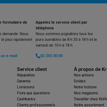
EAN
Code du vendeur
e formulaire de
Appelez le service client par
 électro
Soldes multimédia
Soldes TV & audio
téléphone
ack Friday
re demande. Nous
Nous sommes joignables tous les
eilleur prix
Expérience en magasin
Satisfait ou remboursé
 le plus rapidement
jours ouvrables de 8 h 30 à 18 h et le
 encastrable
Installation TV
samedi de 10 h à 18 h.
lma : payez en 2 ou 3 fois
Klarna : payez dans les 30 jours
eure de livraison
Clients professionnels
ProteKt : assurez votre a
un e-mail
02 255 00 00
idéale
Quelle plaque correspond à votre cuisine ?
Plus...
Service client
À propos de Kr
enceinte pour toutes les situations
Casque ou écouteurs?
Plus...
Réparation
Nos actions
rottinette électrique
Choisir un drone
Garantie
Soldes
Livraisons
Notre histoire
onie
Outlet gros électro
Outlet petit électro
Outlet TV & audio
Outle
Foire aux questions
Nos magasins
Cashbacks
Travailler chez Krëf
Clients professionnels
Notre assortiment