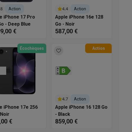
s
Tables de cuisson électriques
Accessoires
.8
4.4
Action
Action
e iPhone 17 Pro
Apple iPhone 16e 128
o - Deep Blue
Go - Noir
s
39,00 €
587,00 €
Écochèques
Action
d'aspirateur
Accessoires
es
Accessoires
4.7
Action
e iPhone 17e 256
Apple iPhone 16 128 Go
 Noir
- Black
,00 €
859,00 €
osition et socles
Étendoirs à linge