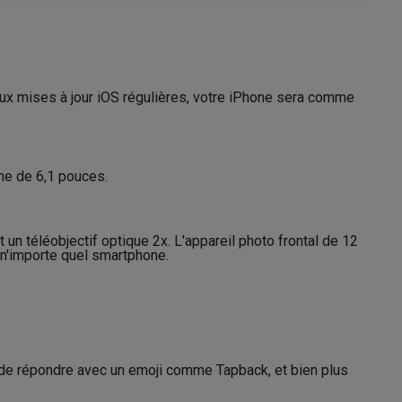
iOS 18
Siri
Galaxy Fold8
 aux mises à jour iOS régulières, votre iPhone sera comme
2025
S26
Coques Galaxy Flip8 & Fold8 (Ultra)
Février
one de 6,1 pouces.
n téléobjectif optique 2x. L'appareil photo frontal de 12
 n'importe quel smartphone.
rdinateurs de bureau
 de répondre avec un emoji comme Tapback, et bien plus
1.48 W/kg