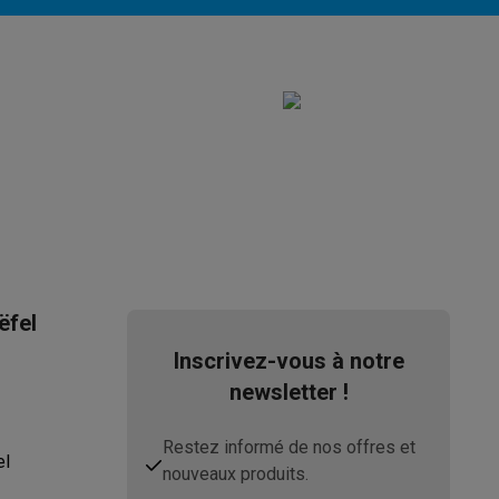
195950051551
11545573
ppareil
Swap ProteKt
ëfel
Inscrivez-vous à notre
newsletter !
t accessoires
Restez informé de nos offres et
el
nouveaux produits.