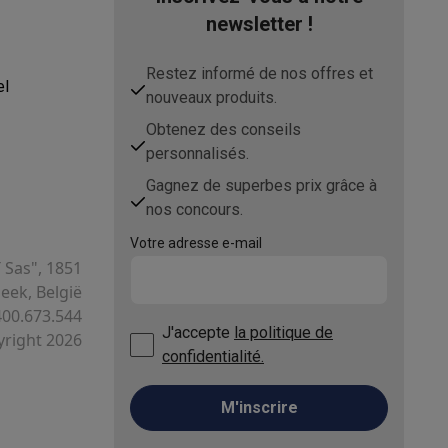
newsletter !
Restez informé de nos offres et
el
nouveaux produits.
Obtenez des conseils
personnalisés.
asser avec des éco-chèques
Aspirateurs balai avec éco-cheques
Gagnez de superbes prix grâce à
-chèques
Carafes filtrantes
Accessoires de cuisine avec des éc
nos concours.
Votre adresse e-mail
ec des éco-chèques
Cuisinières avec des éco-chèques
Hottes a
T Sas", 1851
ek, België
400.673.544
J'accepte
la politique de
right 2026
s éco-cheques
Tourne-disque avec éco-cheques
confidentialité.
c des éco-chèques
Powerbanks avec des éco-cheques
Encre et 
M'inscrire