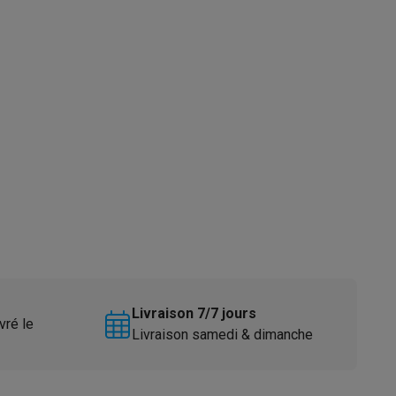
s
Tables de cuisson électriques
Accessoires
s
d'aspirateur
Accessoires
es
Accessoires
Livraison 7/7 jours
vré le
Livraison samedi & dimanche
osition et socles
Étendoirs à linge