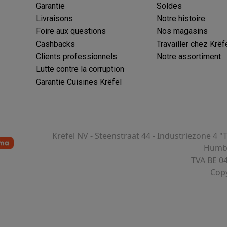
Garantie
Soldes
Livraisons
Notre histoire
ions éco
Foire aux questions
Nos magasins
Cashbacks
Travailler chez Krëf
nateurs portables reconditionnés
Rachat
Clients professionnels
Notre assortiment
Lutte contre la corruption
c des éco-chèques
Aspirateurs avec des éco-chèques
Fers à rep
Garantie Cuisines Krëfel
es à café avec des éco-cheques
Machines à soda avec des éco
c des éco-chèques
Congélateurs avec des éco-chèques
Fours av
Krëfel NV - Steenstraat 44 - Industriezone 4 "
Humbe
TVA BE 0
Copy
éco-cheques
Casques avec des éco-cheques
Écouteurs avec de
éco-cheques
PC portables avec des éco-cheques
Écrans PC ave