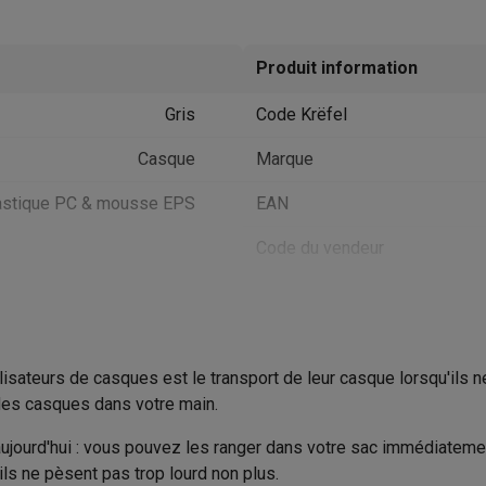
utomatique
Soin des animaux
Traceurs GPS animaux
Brosses soufflantes
Multistylers
Bigoudis chauffants
Produit information
ydropulseurs
ltifonctions
Tondeuses cheveux
Têtes de rasage
Accessoires
Gris
Code Krëfel
ctriques féminins
Casque
Marque
dicure
Accessoires
u & épaules
Pistolets de massage
astique PC & mousse EPS
EAN
reils de circulation sanguine
Lampes infrarouges
Thermomètres
Code du vendeur
ols
Humidificateurs
 Samsung
TV TCL
Supports TV
Projecteurs
rs
Media streamers
Lecteurs DVD & Blu-Ray
rs
Écouteurs sans fil
Écouteurs de sport
isateurs de casques est le transport de leur casque lorsqu'ils ne l
tées
Enceintes de fête
 des casques dans votre main.
ifi
ujourd'hui : vous pouvez les ranger dans votre sac immédiatement
dias portables
Accessoires audio
ls ne pèsent pas trop lourd non plus.