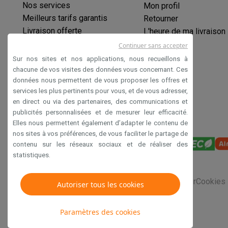
Produits éco
Nos services
Mon profil
Éco-chèques
Meilleurs tarifs garantis
Retourner
Éco-chèques info
Tous les produits éco
Toutes les promot
Livraison offerte
L'heure de ma livraison
Reconditionné
Garantie prolongée
Continuer sans accepter
Smartphones reconditionnés
Tablettes reconditionnés
Ordi
Éco-chèques
Sur nos sites et nos applications, nous recueillons à
Ménage
Paiement sécurisé
chacune de vos visites des données vous concernant. Ces
Machines à laver avec des éco-chèques
Sèche-linge ave
données nous permettent de vous proposer les offres et
Déclaration d'accessibilité
Petits appareils de cuisine
services les plus pertinents pour vous, et de vous adresser,
en direct ou via des partenaires, des communications et
Petits appareils de cuisine avec des éco-chèques
Machin
publicités personnalisées et de mesurer leur efficacité.
Grands appareils de cuisine
Elles nous permettent également d’adapter le contenu de
Lave-vaisselle avec des éco-chèques
Réfrigerateurs ave
nos sites à vos préférences, de vous faciliter le partage de
Climatiseurs
contenu sur les réseaux sociaux et de réaliser des
Climatiseurs avec des éco-chèques
statistiques.
TV & audio
TV avec des éco-cheques
Enceintes Bluetooth avec des 
Conditions générales de vente
Privacy
Disclaimer
Cookies
Autoriser tous les cookies
Multimédie & téléphonie
Smartphones avec des éco-cheques
Tablettes avec des 
Paramètres des cookies
En route