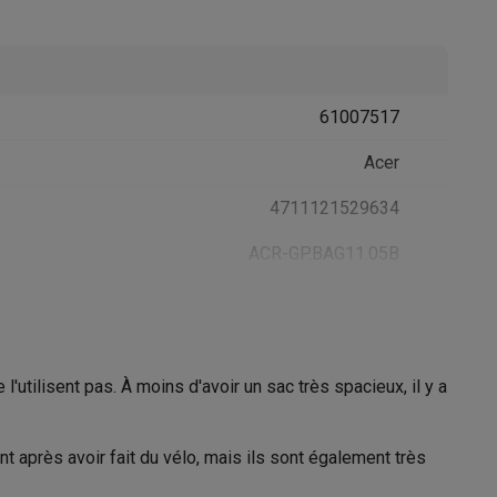
61007517
Acer
4711121529634
Accessoires
ACR-GP.BAG11.05B
'utilisent pas. À moins d'avoir un sac très spacieux, il y a
 après avoir fait du vélo, mais ils sont également très