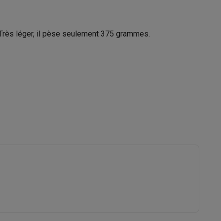
 Très léger, il pèse seulement 375 grammes.
Galaxy Fold8
S26
Coques Galaxy Flip8 & Fold8 (Ultra)
rdinateurs de bureau