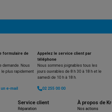
iciels
rts
Tapis de souris
Autres accessoires
yStation
Casques PlayStation
Casques VR Playstation
Accessoire
 Nintendo Switch
Casques Nintendo Switch
Accessoires Nintend
s Xbox
uris gaming
Claviers gaming
Manettes gaming PC
es gaming
Bureaux gamer
TV gaming
Écrans gaming
Casques de réa
e formulaire de
Appelez le service client par
téléphone
té
Bracelets
Chargeurs
re demande. Nous
Nous sommes joignables tous les
essoires trottinettes
Accessoires GPS
 le plus rapidement
jours ouvrables de 8 h 30 à 18 h et le
alarme
Détecteur de mouvements
Sonnettes connectées
Détecteu
samedi de 10 h à 18 h.
SumUp
un e-mail
02 255 00 00
y
Assistant vocal
Stations météo
 Streamer
Apple TV
Piles & chargeurs
Prises & adaptateurs
Service client
À propos de Kr
s
Machines expresso connectées
Fours connectés
Robots de cui
tés
Traitement de l'air connectés
Aspirateurs connectés
Pèse-per
Réparation
Nos actions