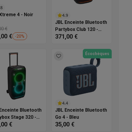
.8
s
Tables de cuisson électriques
Accessoires
Xtreme 4 - Noir
4.9
JBL Enceinte Bluetooth
00 €
Partybox Club 120 -
s
,00 €
371,00 €
Noir
-
20
%
Écochèques
d'aspirateur
Accessoires
es
Accessoires
4.4
Enceinte Bluetooth
JBL Enceinte Bluetooth
ybox Stage 320 -
Go 4 - Bleu
,00 €
35,00 €
osition et socles
Étendoirs à linge