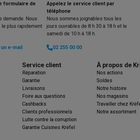
e formulaire de
Appelez le service client par
ions éco
téléphone
re demande. Nous
Nous sommes joignables tous les
nateurs portables reconditionnés
Rachat
 le plus rapidement
jours ouvrables de 8 h 30 à 18 h et le
samedi de 10 h à 18 h.
c des éco-chèques
Aspirateurs avec des éco-chèques
Fers à rep
un e-mail
02 255 00 00
es à café avec des éco-cheques
Machines à soda avec des éco
Service client
À propos de Kr
c des éco-chèques
Congélateurs avec des éco-chèques
Fours av
Réparation
Nos actions
Garantie
Soldes
Livraisons
Notre histoire
Foire aux questions
Nos magasins
éco-cheques
Casques avec des éco-cheques
Écouteurs avec de
Cashbacks
Travailler chez Krëf
Clients professionnels
Notre assortiment
éco-cheques
PC portables avec des éco-cheques
Écrans PC ave
Lutte contre la corruption
Garantie Cuisines Krëfel