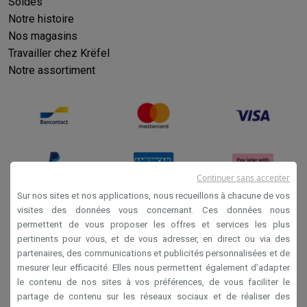
Reconditionné
Soldes
Smartphones reconditionnés
Tablettes reconditionnés
Ordinate
Notre histoire
Ménage
Nos magasins
Machines à laver avec des éco-chèques
Sèche-linge avec des
Travailler chez Krëfel
Petits appareils de cuisine
Notre assortiment
Petits appareils de cuisine avec des éco-chèques
Machines à
Grands appareils de cuisine
Lave-vaisselle avec des éco-chèques
Réfrigerateurs avec de
Climatiseurs
Climatiseurs avec des éco-chèques
TV & audio
Continuer sans accepter
TV avec des éco-cheques
Enceintes Bluetooth avec des éco-
Sur nos sites et nos applications, nous recueillons à chacune de vos
Multimédie & téléphonie
visites des données vous concernant. Ces données nous
Smartphones avec des éco-cheques
Tablettes avec des éco-
permettent de vous proposer les offres et services les plus
Conditions générales de vente
En route
pertinents pour vous, et de vous adresser, en direct ou via des
Privacy
Trottinettes électriques avec des éco-chèques
partenaires, des communications et publicités personnalisées et de
mesurer leur efficacité. Elles nous permettent également d’adapter
Initiatives écologiques
Disclaimer
le contenu de nos sites à vos préférences, de vous faciliter le
Impact
Économies d'énergie
Recyclez votre vieux électro
Cookies
partage de contenu sur les réseaux sociaux et de réaliser des
Info & actions