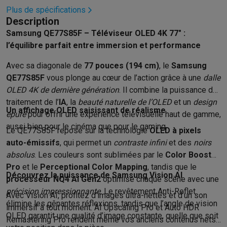
Éco-chèques info
Tous les produits éco
Toutes les promotions
Plus de spécifications
Reconditionné
Description
Smartphones reconditionnés
Tablettes reconditionnés
Ordinate
Samsung QE77S85F – Téléviseur OLED 4K 77" :
Ménage
l’équilibre parfait entre immersion et performance
Machines à laver avec des éco-chèques
Sèche-linge avec des
Petits appareils de cuisine
Avec sa diagonale de
77 pouces (194 cm)
, le
Samsung
Petits appareils de cuisine avec des éco-chèques
Machines à
QE77S85F
vous plonge au cœur de l’action grâce à une
dalle
Grands appareils de cuisine
OLED 4K de dernière génération
. Il combine la puissance de
Lave-vaisselle avec des éco-chèques
Réfrigerateurs avec de
traitement de l’
IA
, la
beauté naturelle de l’OLED
et un
design
Un affichage OLED saisissant de réalisme
Climatiseurs
épuré
pour offrir une expérience télévisuelle haut de gamme,
Climatiseurs avec des éco-chèques
aussi bien pour le cinéma que pour le gaming.
Le QE77S85F repose sur la technologie
OLED à pixels
TV & audio
auto-émissifs
, qui permet un
contraste infini
et des
noirs
TV avec des éco-cheques
Enceintes Bluetooth avec des éco-
absolus
. Les couleurs sont sublimées par le
Color Booster
Multimédie & téléphonie
Pro
et le
Perceptional Color Mapping
, tandis que le
Découvrez la puissance de Samsung Vision AI
Smartphones avec des éco-cheques
Tablettes avec des éco-
processeur NQ4 AI Gen2
optimise chaque scène avec une
En route
précision impressionnante
. Le revêtement Anti-Reflet
Avec Vision AI, profitez d’images ultra-nettes et d’un son
Trottinettes électriques avec des éco-chèques
élimine les gênantes réflexions, tandis que l’angle de vision
immersif à tout moment. AI Upscaling Pro et Auto HDR
Initiatives écologiques
OLED garantit une qualité d’image constante, quelle que soit
Remastering Pro rendent même vos anciens contenus nets
Impact
Économies d'énergie
Recyclez votre vieux électro