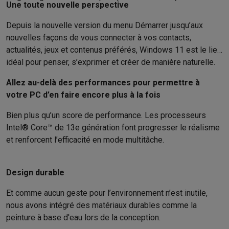
Une toute nouvelle perspective
Info & actions
Soldes
Toutes les soldes
Soldes gros électro
Soldes petit élec
Depuis la nouvelle version du menu Démarrer jusqu’aux
Actions
Deals du moment
Promotions
Cashbacks
Soldes
Black F
nouvelles façons de vous connecter à vos contacts,
Voici pourquoi choisir Krëfel
Livraison offerte
Garantie du meille
actualités, jeux et contenus préférés, Windows 11 est le lieu
Installation à domicile
Installation gros électro
Installation enca
idéal pour penser, s’exprimer et créer de manière naturelle.
Modes de paiement
Gift card
Écochèques
Acheter à crédit
Alma 
Allez au-delà des performances pour permettre à
Service client
Réparation de votre appareil
Vérifiez votre heure 
votre PC d’en faire encore plus à la fois
Gros électro & encastrable
Trouvez votre machine à laver idéal
Petit électro
Beauté & santé
Ménage
Cuisine
Plus...
Bien plus qu’un score de performance. Les processeurs
Télévision & Audio
Choisissez votre télévision idéale
Une encei
Intel® Core™ de 13e génération font progresser le réalisme
Sport & Loisirs
Choisir une montre connectée
Choisir une trotti
et renforcent l’efficacité en mode multitâche.
Outlet
Outlet
Toutes nos offres outlet
Outlet multimedia & téléphonie
O
Design durable
Et comme aucun geste pour l’environnement n’est inutile,
nous avons intégré des matériaux durables comme la
peinture à base d'eau lors de la conception.