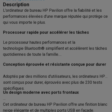
Éco-chèques info
Tous les produits éco
Toutes les promotions
Description
Reconditionné
L’ordinateur de bureau HP Pavilion offre la fiabilité et les
Smartphones reconditionnés
Tablettes reconditionnés
Ordinate
performances élevées d’une marque réputée qui protège ce
Ménage
qui vous importe le plus.
Machines à laver avec des éco-chèques
Sèche-linge avec des
Petits appareils de cuisine
Processeur rapide pour accélérer les tâches
Petits appareils de cuisine avec des éco-chèques
Machines à
Le processeur hautes performances et la
Grands appareils de cuisine
technologie Bluetooth® simplifient et accélèrent les tâches
Lave-vaisselle avec des éco-chèques
Réfrigerateurs avec de
quotidiennes de toute la famille.
Climatiseurs
Climatiseurs avec des éco-chèques
Conception éprouvée et résistante conçue pour durer
TV & audio
TV avec des éco-cheques
Enceintes Bluetooth avec des éco-
Adoptés par des millions d’utilisateurs, les ordinateurs HP
Multimédie & téléphonie
sont conçus pour durer, éprouvés avec plus de 230 tests
Smartphones avec des éco-cheques
Tablettes avec des éco-
spécifiques.
En route
Un design moderne avec ports frontaux
Trottinettes électriques avec des éco-chèques
Cet ordinateur de bureau HP Pavilion offre une finition blanc
Initiatives écologiques
neige élégante et de multiples ports USB en façade.
Impact
Économies d'énergie
Recyclez votre vieux électro