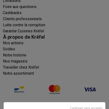
Livraisons
Foire aux questions
Cashbacks
Clients professionnels
Lutte contre la corruption
Garantie Cuisines Krëfel
À propos de Krëfel
Nos actions
Soldes
Notre histoire
Nos magasins
Travailler chez Krëfel
Notre assortiment
Continuer sans accepter