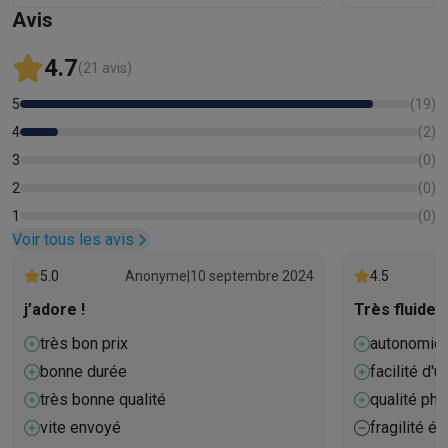
Avis
4.7
(21 avis)
5
(
19
)
4
(
2
)
3
(
0
)
2
(
0
)
1
(
0
)
Voir tous les avis
5.0
Anonyme
|
10 septembre 2024
4.5
j’adore !
Très fluide d
très bon prix
autonomie
bonne durée
facilité d'ut
très bonne qualité
qualité pho
vite envoyé
fragilité éc