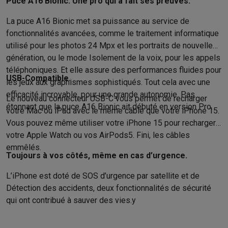
Puce A16 Bionic. Une pro qui a fait ses preuves.
La puce A16 Bionic met sa puissance au service de
fonctionnalités avancées, comme le traitement informatique
utilisé pour les photos 24 Mpx et les portraits de nouvelle
génération, ou le mode Isolement de la voix, pour les appels
téléphoniques. Et elle assure des perfor­man­ces fluides pour
USB-Compatible.
les jeux aux graphismes sophistiqués. Tout cela avec une
efficacité incroyable, pour une grande autonomie. Pas
Le nouveau connecteur USB-C vous permet de recharger
étonnant que la puce A16 Bionic ait débuté en version Pro.
votre Mac ou iPad avec le même câble que votre iPhone 15.
Vous pouvez même utiliser votre iPhone 15 pour recharger
votre Apple Watch ou vos AirPods5. Fini, les câbles
emmêlés.
Toujours à vos côtés, même en cas d’urgence.
L’iPhone est doté de SOS d’urgence par satellite et de
Détection des accidents, deux fonctionnalités de sécurité
qui ont contribué à sauver des vies.y