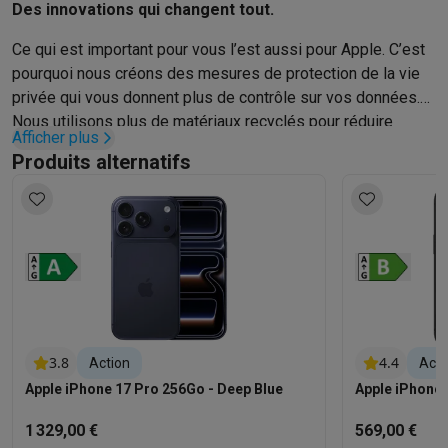
Des innovations qui changent tout.
Ce qui est important pour vous l’est aussi pour Apple. C’est
pourquoi nous créons des mesures de protection de la vie
privée qui vous donnent plus de contrôle sur vos données.
Nous utilisons plus de matériaux recyclés pour réduire
Afficher plus
l’impact environ­nemental. Et nous concevons des
Produits alternatifs
fonctionnalités intégrées pour rendre l’iPhone accessible à
tout le monde.
3.8
4.4
Action
Acti
Apple iPhone 17 Pro 256Go - Deep Blue
Apple iPhone 
1 329,00 €
569,00 €