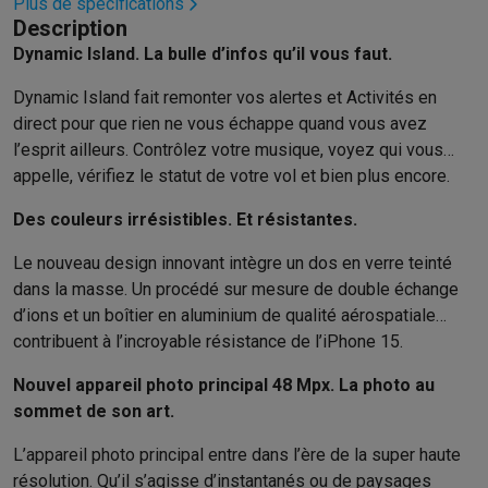
Reconditionné
Plus de spécifications
Description
Smartphones reconditionnés
Tablettes reconditionnés
Ordinate
Dynamic Island. La bulle d’infos qu’il vous faut.
Ménage
Machines à laver avec des éco-chèques
Sèche-linge avec des
Dynamic Island fait remonter vos alertes et Activités en
Petits appareils de cuisine
direct pour que rien ne vous échappe quand vous avez
Petits appareils de cuisine avec des éco-chèques
Machines à
l’esprit ailleurs. Contrôlez votre musique, voyez qui vous
Grands appareils de cuisine
appelle, vérifiez le statut de votre vol et bien plus encore.
Lave-vaisselle avec des éco-chèques
Réfrigerateurs avec de
Climatiseurs
Des couleurs irrésistibles. Et résistantes.
Climatiseurs avec des éco-chèques
Le nouveau design innovant intègre un dos en verre teinté
TV & audio
dans la masse. Un procédé sur mesure de double échange
TV avec des éco-cheques
Enceintes Bluetooth avec des éco-
d’ions et un boîtier en aluminium de qualité aérospatiale
Multimédie & téléphonie
contribuent à l’incroyable résistance de l’iPhone 15.
Smartphones avec des éco-cheques
Tablettes avec des éco-
En route
Nouvel appareil photo principal 48 Mpx. La photo au
Trottinettes électriques avec des éco-chèques
sommet de son art.
Initiatives écologiques
L’appareil photo principal entre dans l’ère de la super haute
Impact
Économies d'énergie
Recyclez votre vieux électro
résolution. Qu’il s’agisse d’instantanés ou de paysages
Info & actions