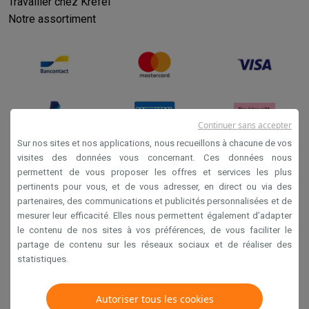
Travailler chez Krëfel
Notre assortiment
Continuer sans accepter
Sur nos sites et nos applications, nous recueillons à chacune de vos
visites des données vous concernant. Ces données nous
permettent de vous proposer les offres et services les plus
Conditions générales de vente
pertinents pour vous, et de vous adresser, en direct ou via des
Privacy
partenaires, des communications et publicités personnalisées et de
mesurer leur efficacité. Elles nous permettent également d’adapter
Disclaimer
le contenu de nos sites à vos préférences, de vous faciliter le
Cookies
partage de contenu sur les réseaux sociaux et de réaliser des
statistiques.
Krëfel NV - Steenstraat 44 - Industriezone 4 "T Sas",
Autoriser tous les cookies
1851 Humbeek, België