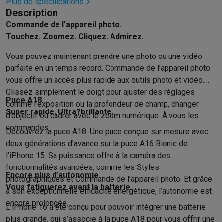
Reconditionné
Plus de spécifications
Description
Smartphones reconditionnés
Tablettes reconditionnés
Ordinate
Commande de l’appareil photo.
Ménage
Touchez. Zoomez. Cliquez. Admirez.
Machines à laver avec des éco-chèques
Sèche-linge avec des
Petits appareils de cuisine
Vous pouvez maintenant prendre une photo ou une vidéo
Petits appareils de cuisine avec des éco-chèques
Machines à
parfaite en un temps record. Commande de l’appareil photo
Grands appareils de cuisine
vous offre un accès plus rapide aux outils photo et vidéo.
Lave-vaisselle avec des éco-chèques
Réfrigerateurs avec de
Glissez simplement le doigt pour ajuster des réglages
Climatiseurs
Puce A18.
comme l’exposition ou la profondeur de champ, changer
Climatiseurs avec des éco-chèques
Super rapide. Ultra?brillante.
d’objectif ou cadrer avec le zoom numérique. À vous les
TV & audio
commandes.
Découvrez la puce A18. Une puce conçue sur mesure avec
TV avec des éco-cheques
Enceintes Bluetooth avec des éco-
deux générations d’avance sur la puce A16 Bionic de
Multimédie & téléphonie
l’iPhone 15. Sa puissance offre à la caméra des
Smartphones avec des éco-cheques
Tablettes avec des éco-
fonctionnalités avancées, comme les Styles
En route
Encore plus d’autonomie.
photographiques et Commande de l’appareil photo. Et grâce
Trottinettes électriques avec des éco-chèques
Vous fatiguerez avant la batterie.
à son exceptionnelle efficacité énergétique, l’autonomie est
Initiatives écologiques
encore prolongée.
L’iPhone 16 a été conçu pour pouvoir intégrer une batterie
Impact
Économies d'énergie
Recyclez votre vieux électro
plus grande, qui s’associe à la puce A18 pour vous offrir une
Info & actions