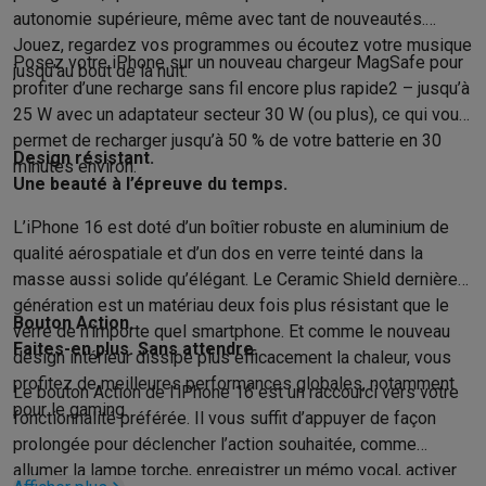
autonomie supérieure, même avec tant de nouveautés.
Soldes
Toutes les soldes
Soldes gros électro
Soldes petit élec
Jouez, regardez vos programmes ou écoutez votre musique
Actions
Deals du moment
Promotions
Cashbacks
Soldes
Black F
Posez votre iPhone sur un nouveau chargeur MagSafe pour
jusqu’au bout de la nuit.
Voici pourquoi choisir Krëfel
Livraison offerte
Garantie du meille
profiter d’une recharge sans fil encore plus rapide2 – jusqu’à
Installation à domicile
Installation gros électro
Installation enca
25 W avec un adaptateur secteur 30 W (ou plus), ce qui vous
Modes de paiement
Gift card
Écochèques
Acheter à crédit
Alma 
permet de recharger jusqu’à 50 % de votre batterie en 30
Service client
Réparation de votre appareil
Vérifiez votre heure 
Design résistant.
minutes environ.
Une beauté à l’épreuve du temps.
Gros électro & encastrable
Trouvez votre machine à laver idéal
Petit électro
Beauté & santé
Ménage
Cuisine
Plus...
L’iPhone 16 est doté d’un boîtier robuste en aluminium de
Télévision & Audio
Choisissez votre télévision idéale
Une encei
qualité aérospatiale et d’un dos en verre teinté dans la
Sport & Loisirs
Choisir une montre connectée
Choisir une trotti
masse aussi solide qu’élégant. Le Ceramic Shield dernière
Outlet
génération est un matériau deux fois plus résistant que le
Outlet
Toutes nos offres outlet
Outlet multimedia & téléphonie
O
Bouton Action.
verre de n’importe quel smartphone. Et comme le nouveau
Faites-en plus. Sans attendre.
design intérieur dissipe plus efficacement la chaleur, vous
profitez de meilleures performances globales, notamment
Le bouton Action de l’iPhone 16 est un raccourci vers votre
pour le gaming.
fonctionnalité préférée. Il vous suffit d’appuyer de façon
prolongée pour déclencher l’action souhaitée, comme
allumer la lampe torche, enregistrer un mémo vocal, activer