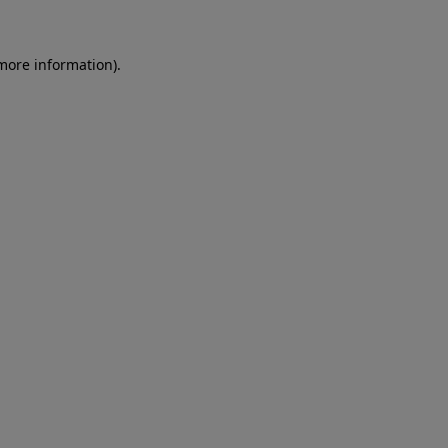
more information)
.