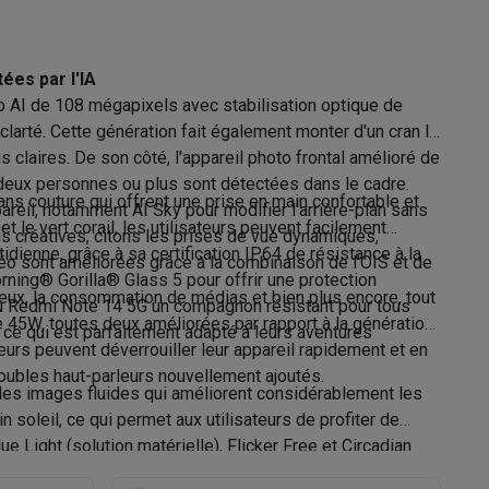
édition de photos
ées par l'IA
o AI de 108 mégapixels avec stabilisation optique de
Galaxy Fold8
clarté. Cette génération fait également monter d'un cran la
claires. De son côté, l'appareil photo frontal amélioré de
S26
Coques Galaxy Flip8 & Fold8 (Ultra)
me carte
 deux personnes ou plus sont détectées dans le cadre.
ns couture qui offrent une prise en main confortable et
pareil, notamment AI Sky pour modifier l'arrière-plan sans
t le vert corail, les utilisateurs peuvent facilement
us créatives, citons les prises de vue dynamiques,
dienne, grâce à sa certification IP64 de résistance à la
éo sont améliorées grâce à la combinaison de l'OIS et de
orning® Gorilla® Glass 5 pour offrir une protection
0.999 W/kg
eux, la consommation de médias et bien plus encore, tout
t du Redmi Note 14 5G un compagnon résistant pour tous
45W, toutes deux améliorées par rapport à la génération
, ce qui est parfaitement adapté à leurs aventures
rdinateurs de bureau
C (0,8 < 1,2 W/kg)
teurs peuvent déverrouiller leur appareil rapidement et en
doubles haut-parleurs nouvellement ajoutés.
0.996 W/kg
 des images fluides qui améliorent considérablement les
soleil, ce qui permet aux utilisateurs de profiter de
C (0,8 < 1,2 W/kg)
e Light (solution matérielle), Flicker Free et Circadian
IP64
fiter confortablement de leur contenu pendant de plus