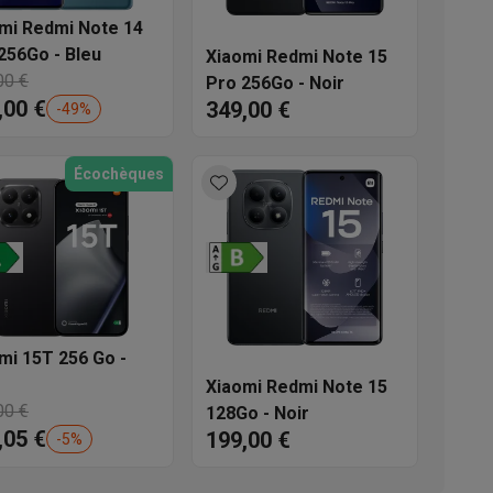
mi Redmi Note 14
s
Tables de cuisson électriques
Accessoires
256Go - Bleu
Xiaomi Redmi Note 15
00 €
Pro 256Go - Noir
,00 €
349,00 €
-
49
%
s
Écochèques
d'aspirateur
Accessoires
es
Accessoires
mi 15T 256 Go -
Xiaomi Redmi Note 15
00 €
128Go - Noir
,05 €
199,00 €
-
5
%
osition et socles
Étendoirs à linge