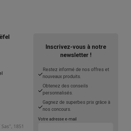
51007001
Xiaomi
6932554405472
ëfel
XIREDNOT14-5G-GRN
Inscrivez-vous à notre
newsletter !
ppareil
Swap ProteKt
Restez informé de nos offres et
el
nouveaux produits.
Obtenez des conseils
personnalisés.
Gagnez de superbes prix grâce à
nos concours.
t accessoires
Votre adresse e-mail
T Sas", 1851