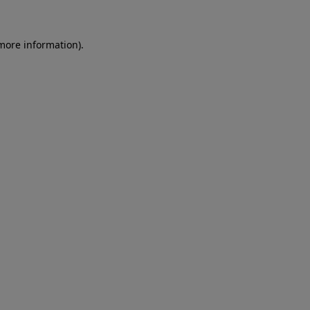
more information)
.