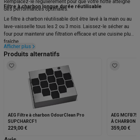
Reconditionné
Remplacez-le régulièrement pour que votre hotte atteigne
Filtre à charbon longue durée réutilisable
Smartphones reconditionnés
Tablettes reconditionnés
Ordinate
des performances optimales.
Ménage
Le filtre à charbon réutilisable doit être lavé à la main ou au
Machines à laver avec des éco-chèques
Sèche-linge avec des
lave-vaisselle tous les 2 ou 3 mois. Laissez-le sécher au
Petits appareils de cuisine
four pour maintenir une filtration efficace et une cuisine plus
Petits appareils de cuisine avec des éco-chèques
Machines à
fraîche.
Grands appareils de cuisine
Afficher plus
Produits alternatifs
Lave-vaisselle avec des éco-chèques
Réfrigerateurs avec de
Climatiseurs
Climatiseurs avec des éco-chèques
TV & audio
TV avec des éco-cheques
Enceintes Bluetooth avec des éco-
Multimédie & téléphonie
Smartphones avec des éco-cheques
Tablettes avec des éco-
En route
AEG Filtre à charbon OdourClean Pro
AEG MCFB75 
Trottinettes électriques avec des éco-chèques
SUPCHARCF1
À CHARBON
Initiatives écologiques
229,00 €
359,00 €
Impact
Économies d'énergie
Recyclez votre vieux électro
Info & actions
Avis