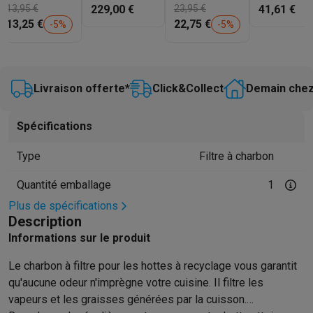
Gaming
MCFE21
13,95 €
OdourClean
229,00 €
MCFE18
23,95 €
frontal
41,61 €
PlayStation
PlayStation 5
Jeux PS5
Jeux PS4
Manettes PlaySta
Pro
(successeur
BF6070-
13,25 €
22,75 €
-
5
%
-
5
%
Nintendo
Nintendo Switch 2
Jeux Nintendo Switch
Manettes Nin
SUPCHARCF1
du type 60)
M
Xbox
Jeux Xbox
Manettes Xbox
Casques Xbox
Accessoires Xb
PC gaming
PC portables gamer
PC gamer
Écrans gaming
Souris
Livraison offerte*
Click&Collect
Demain chez
Setup gaming
Casques gaming
Microphones gaming
Chaises g
Maison & objets connectés
Montres connectées
Montres connectées
Trackers d’activité
Br
Spécifications
Mobilité
Trottinettes électriques
Dashcams
GPS
Coyote
Accessoi
Type
Filtre à charbon
Sécurité & protection
Caméras de surveillance
Système d’alar
Paiement connecté
Terminaux de paiement
Accessoires SumU
Quantité emballage
1
Ambiance & confort
Éclairage
Panneaux solaires plug & play
Ass
Plus de spécifications
Divertissement
Smart TV
Enceintes connectées
Google TV Stre
Description
Cuisine
Réfrigérateurs connectés
Lave-vaisselle connectés
Mac
Informations sur le produit
Ménage & santé
Lave-linge connectés
Sèche-linge connectés
T
Produits éco
Le charbon à filtre pour les hottes à recyclage vous garantit
Éco-chèques
qu'aucune odeur n'imprègne votre cuisine. Il filtre les
Éco-chèques info
Tous les produits éco
Toutes les promotions
vapeurs et les graisses générées par la cuisson.