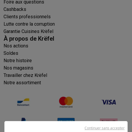
Foire aux questions
Cashbacks
Clients professionnels
Lutte contre la corruption
Garantie Cuisines Krëfel
À propos de Krëfel
Nos actions
Soldes
Notre histoire
Nos magasins
Travailler chez Krëfel
Notre assortiment
Continuer sans accepter