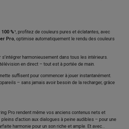
Films et séries
2025
Galaxy Fold8
 100 %¹
, profitez de couleurs pures et éclatantes, avec
er Pro
, optimise automatiquement le rendu des couleurs
S26
Coques Galaxy Flip8 & Fold8 (Ultra)
G
 s’intégrer harmonieusement dans tous les intérieurs.
53 kWh/1000h
élévision en direct – tout est à portée de main.
vec
102 kWh/1000h
anette suffisent pour commencer à jouer instantanément.
ppareils – sans jamais avoir besoin de la recharger, grâce
rdinateurs de bureau
31003218
ering Pro rendent même vos anciens contenus nets et
Samsung
pleins d’action aux dialogues à peine audibles – pour une
8806097122722
faite harmonie pour un son riche et ample. Et avec