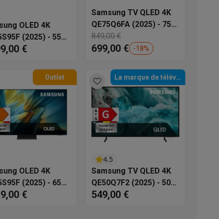
Samsung TV QLED 4K
s
Tables de cuisson électriques
Accessoires
QE75Q6FA (2025) - 75
sung OLED 4K
pouces
849,00 €
S95F (2025) - 55
699,00 €
99,00 €
ces
-
18
%
s
Outlet
La marque de téléviseurs préférée 2024
d'aspirateur
Accessoires
es
Accessoires
4.5
sung OLED 4K
Samsung TV QLED 4K
S95F (2025) - 65
QE50Q7F2 (2025) - 50
19,00 €
549,00 €
ces
pouces
osition et socles
Étendoirs à linge