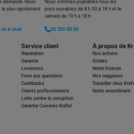
re demande. Nous
Nous sommes joignables tous les
 le plus rapidement
jours ouvrables de 8 h 30 à 18 h et le
samedi de 10 h à 18 h.
 électro
Soldes multimédia
Soldes TV & audio
un e-mail
02 255 00 00
ack Friday
eilleur prix
Expérience en magasin
Satisfait ou remboursé
 encastrable
Installation TV
Service client
À propos de Kr
lma : payez en 2 ou 3 fois
Klarna : payez dans les 30 jours
Réparation
Nos actions
eure de livraison
Clients professionnels
ProteKt : assurez votre a
Garantie
Soldes
idéale
Quelle plaque correspond à votre cuisine ?
Plus...
Livraisons
Notre histoire
Foire aux questions
Nos magasins
enceinte pour toutes les situations
Casque ou écouteurs?
Plus...
Cashbacks
Travailler chez Krëf
rottinette électrique
Choisir un drone
Clients professionnels
Notre assortiment
Lutte contre la corruption
onie
Outlet gros électro
Outlet petit électro
Outlet TV & audio
Outle
Garantie Cuisines Krëfel