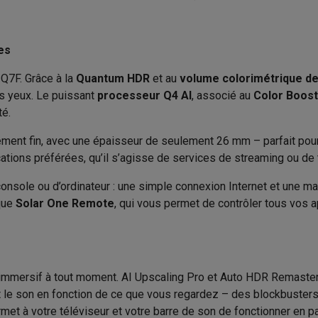
to instantanés
Appareils Canon
Appareils Nikon
Objectifs
Recommandé pour
artes SD
Trépieds & supports
Accessoires action cam
es
Année d'introduction
M avec touches
Smartphones reconditionnés
iPhone 17
Samsung 
Q7F. Grâce à la
Quantum HDR
et au
volume colorimétrique de
Tizen
Énergie
s yeux. Le puissant
processeur Q4 AI
, associé au
Color Boost
es coques
Protections d'écran
Coques iPhone 17
Coques Galaxy 
Q4 AI Processor
té.
Classe énergétique
té
Bracelets
Chargeurs
ement fin, avec une épaisseur de seulement 26 mm – parfait pour
Consommation énergétique
les USB C
Câbles lightning
Powerbanks
tions préférées, qu’il s’agisse de services de streaming ou de t
il
Supports GSM voiture
Cartes micro SD
Autres accessoires
3
Consommation énergétique (a
es
console ou d’ordinateur : une simple connexion Internet et une m
HDR):
1
ique
Solar One Remote
, qui vous permet de contrôler tous vos a
ook
PC portables Windows
PC Copilot+
Chromebooks
Écrans PC
O
Produit information
Bluetooth 5.3
sques PC
Microphones
Stations d'acceuil
Lecteurs CD externes
Code Krëfel
 Tab
Housses pour tablette
Liseuses
Accessoires
on immersif à tout moment. AI Upscaling Pro et Auto HDR Remast
Marque
& Wi-Fi
Mesh Wi-Fi
Switchs
Câbles de réseau
le son en fonction de ce que vous regardez – des blockbusters 
Cartes SD
CD & DVD
EAN
t à votre téléviseur et votre barre de son de fonctionner en par