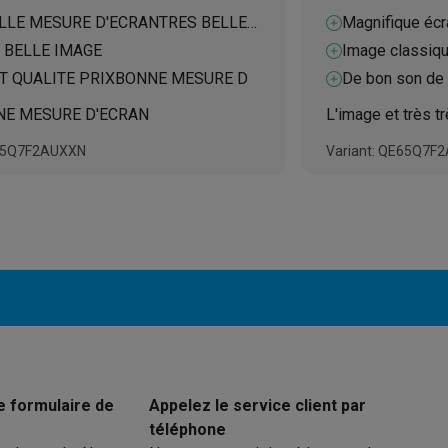
LLE MESURE D'ECRANTRES BELLE
Magnifique écr
ions éco
 BELLE IMAGE
Image classiq
T QUALITE PRIXBONNE MESURE D
De bon son de 
nateurs portables reconditionnés
Rachat
NE MESURE D'ECRAN
L'image et très t
c des éco-chèques
Aspirateurs avec des éco-chèques
Fers à rep
E55Q7F2AUXXN
Variant: QE65Q7F
es à café avec des éco-cheques
Machines à soda avec des éco
c des éco-chèques
Congélateurs avec des éco-chèques
Fours av
éco-cheques
Casques avec des éco-cheques
Écouteurs avec de
éco-cheques
PC portables avec des éco-cheques
Écrans PC ave
e formulaire de
Appelez le service client par
téléphone