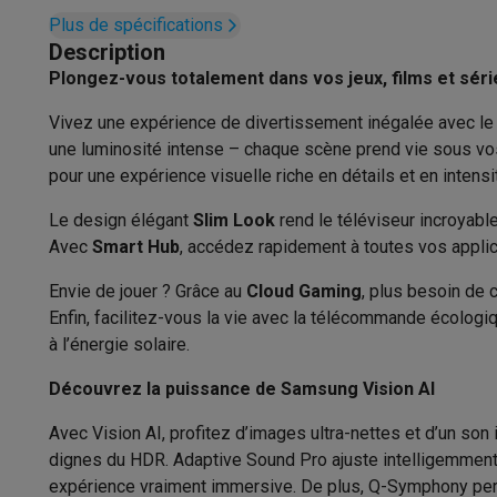
Appareils photo
Appareils photo numériques
Appareils pho
Plus de spécifications
Vidéo
GoPro
Action cams
Drones
Caméscopes
Smart TV
Description
Accessoires photo
Housses de transport
Flashs & filtres
C
Plongez-vous totalement dans vos jeux, films et séri
Smart TV
Téléphonie & montres connectées
GSM
Smartphones
Apple iPhone
Smartphones Samsung
GS
Vivez une expérience de divertissement inégalée avec le 
Système d'exploitation
Reconditionné
Smartphones reconditionnés
Rachat
une luminosité intense – chaque scène prend vie sous vo
Protection GSM
Coques iPhone
Coques Samsung
Toutes l
Processeur
pour une expérience visuelle riche en détails et en intensi
Montres connectées
Montres connectées
Trackers d’activi
Le design élégant
Connectique
Slim Look
rend le téléviseur incroyabl
Chargeurs GSM
Chargeurs et câbles
Chargeurs sans fil
Câb
Avec
Smart Hub
, accédez rapidement à toutes vos applica
Accessoires GSM
AirTags & traceurs GPS
Écouteurs sans f
HDMI
Téléphones fixes
Téléphones fixes
Talkie walkie
Babyphon
Envie de jouer ? Grâce au
Cloud Gaming
, plus besoin de 
Ordinateurs & tablettes
USB
Enfin, facilitez-vous la vie avec la télécommande écolog
Ordinateurs
PC portables
PC portables gamer
Apple MacB
à l’énergie solaire.
Bluetooth
Périphériques IT
Souris
Claviers
Webcams
Enceintes PC
Ca
Découvrez la puissance de Samsung Vision AI
Tablettes & liseuses
Tablettes
Apple iPad
Samsung Galaxy
Imprimer
Imprimantes
Cartouches d'encre & papier
Cricut
Avec Vision AI, profitez d’images ultra-nettes et d’un s
Réseau & wifi
Routeurs & points d'accès
Adaptateurs CPL 
dignes du HDR. Adaptive Sound Pro ajuste intelligemment 
Mémoire & stockage
Disques durs externes
SSD
Clés USB
expérience vraiment immersive. De plus, Q-Symphony perme