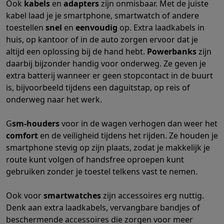
Ook
kabels
en
adapters
zijn onmisbaar. Met de juiste
Mondhygiëne
Elektrische tandenborstels
Opzetborstels
Waterf
kabel laad je je smartphone, smartwatch of andere
Scheren
Elektrische scheerapparaten
Baardtrimmers
Multigroo
toestellen
snel
en
eenvoudig
op. Extra laadkabels in
Lichaamsontharing
IPL ontharing
Epilators
Ladyshaves
huis, op kantoor of in de auto zorgen ervoor dat je
Beauty
Gelaatsverzorging
LED Maskers
Spiegels
Hand & voetve
altijd een oplossing bij de hand hebt.
Powerbanks
zijn
Massage
Voetmassage
Massagestoelen
Nek & schoudermass
daarbij bijzonder handig voor onderweg. Ze geven je
Gezondheid
Personenweegschalen
Bloeddrukmeters
Elektrosti
extra batterij wanneer er geen stopcontact in de buurt
Voor de baby
Babyfoons
Borstkolven
Flessenwarmers
Aerosols
is, bijvoorbeeld tijdens een daguitstap, op reis of
onderweg naar het werk.
TV, audio & foto
TV & beamers
TV
TV's met soundbar
2026 TV
LG TV
Samsung TV
G
sm-houders
voor in de wagen verhogen dan weer het
Randapparatuur TV
Soundbars
Home cinema
Versterkers
Medias
comfort
en de veiligheid tijdens het rijden. Ze houden je
Hoofdtelefoons & oortjes
Koptelefoons
Draadloze koptelefoo
smartphone stevig op zijn plaats, zodat je makkelijk je
Speakers
Speakers
Bluetooth speakers
Smart speakers
Party s
route kunt volgen of handsfree oproepen kunt
Muziek in huis
Radio's & wekkers
Platenspelers
Hifi-ketens
gebruiken zonder je toestel telkens vast te nemen.
Navigatie
Dashcams
GPS
Coyote
GPS accessoires
TV & audio accessoires
Steunen
Kabels
Draagbare mediaspele
Ook voor
smartwatches
zijn accessoires erg nuttig.
Fototoestellen
Digitale camera's
Instant camera's
Canon camera'
Denk aan extra laadkabels, vervangbare bandjes of
Video
GoPro
Action cams
Drones
Camcorder
beschermende accessoires die zorgen voor meer