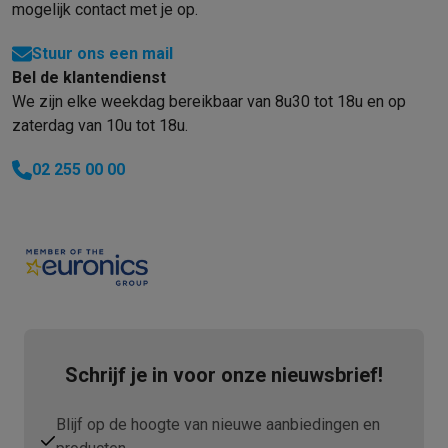
Refurbished
mogelijk contact met je op.
Refurbished smartphones
Refurbished tablets
Refurbished lap
Huishouden
Stuur ons een mail
Wasmachines met ecocheques
Droogkasten met ecocheques
Bel de klantendienst
Kleine keukentoestellen
We zijn elke weekdag bereikbaar van 8u30 tot 18u en op
Kleine keukentoestellen met ecocheques
Koffiemachines met
zaterdag van 10u tot 18u.
Grote keukentoestellen
02 255 00 00
Vaatwassers met ecocheques
Koelkasten met ecocheques
Die
Airco
Airco's met ecocheques
TV & audio
TV met ecocheques
Bluetooth speakers met ecocheques
Kopt
Multimedia & telefonie
Smartphones met ecocheques
Tablets met ecocheques
Laptop
Transport
Elektrische steps met ecocheques
Schrijf je in voor onze nieuwsbrief!
Eco initiatieven
Impact
Energie besparen
Recycleer je oud elektro
Blijf op de hoogte van nieuwe aanbiedingen en
Info & acties