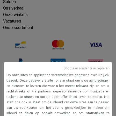
Solden
Ons verhaal
Onze winkels
Vacatures
Ons assortiment
Doorgaan zonder te accepteren
Op onze sites en applicaties verzamelen we gegevens over u bij elk
bezoek. Deze gegevens stellen ons in staat om u de aanbiedingen
en diensten te leveren die voor u het meest relevant zijn en om u,
Verkoopsvoorwaarden
rechtstreeks of via partners, gepersonaliseerde communicatie en
Privacy
reclame te sturen en om de doeltreffendheid ervan te meten. Het
stelt ons ook in staat om de inhoud van onze sites aan te passen
Disclaimer
aan uw voorkeuren, om het voor u gemakkelijker te maken om
Cookies
inhoud te delen op sociale netwerken en om statistieken te