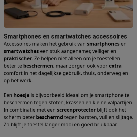
Barbecues
Elektrische barbecues
Houtskoolbarbecues
Gasbarb
Koude dranken
Juicers
Bruiswatermachines
Waterfilterkannen
Wa
Kookgerei
Pannen
Kookpotten
Keukenweegschalen
Vacuümtoest
Desserts
Wafelijzers
Ijsmachines
Pannenkoekenmakers
Divers
Smartphones en smartwatches accessoires
Smart garden
Binnentuin
Kruiden
Compost machines
Accessoire
Accessoires maken het gebruik van
smartphones
en
Huishouden & airco
smartwatches
een stuk aangenamer, veiliger en
Stofzuigen
Stofzuigers
Robotstofzuigers
Steelstofzuigers
Sled
praktischer
. Ze helpen niet alleen om je toestellen
Robots
Robotstofzuigers
Dweilrobots
Robotmaaiers
Zwembadr
beter te
beschermen
, maar zorgen ook voor
extra
Schoonmaken
Vloerreinigers
Stoomreinigers
Tapijtreinigers
Hoge
comfort in het dagelijkse gebruik, thuis, onderweg en
Strijken
Stoomgenerators
Strijkijzers
Kledingstomers
Actieve str
op het werk.
Naaien
Naaimachines
Accessoires
Verkoelen
Mobiele airco’s
Aircoolers
Ventilators
Accessoires
Een
hoesje
is bijvoorbeeld ideaal om je smartphone te
Luchtbehandeling
Luchtreinigers
Luchtbevochtigers
Luchtontvoc
beschermen tegen stoten, krassen en kleine valpartijen.
Verwarmen
Elektrische verwarming
Elektrische dekens
In combinatie met een
screenprotector
blijft ook het
Wassen & drogen
Wasmachines
Droogkasten
Wasmachine en d
scherm beter
beschermd
tegen barsten, vuil en slijtage.
Huisdieren
Automatische voerbak
Automatische kattenbak
Huis
Zo blijft je toestel langer mooi en goed bruikbaar.
Beauty & gezondheid
Haarverzorging
Haardrogers
Stijltangen
Krultangen
Föhnborstels