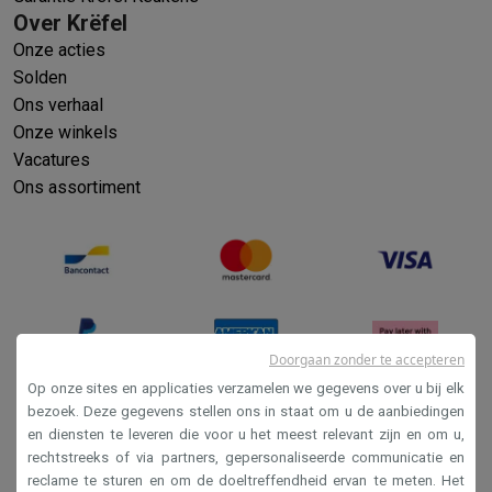
Over Krëfel
Info & acties
Solden
Alle soldendeals
Solden op groot elektro
Solden op klein
Onze acties
Acties
Deals van het moment
Promoties
Cashbacks
Solden
Black
Solden
Daarom Krëfel
Gratis levering
Laagste prijsgarantie
Persoonlijke
Ons verhaal
Installatie aan huis
Groot elektro installatie
Inbouw installatie
TV 
Onze winkels
Betalingsmogelijkheden
Gift card
Ecocheques
Kopen op afbetal
Vacatures
Klantenservice
Herstelling van je toestel
Controleer jouw leveri
Ons assortiment
Groot elektro & inbouw
Vind jouw ideale wasmachine
Welke kook
Klein elektro
Beauty & gezondheid
Huishouden
Keuken
Meer...
Beeld & Geluid
Kies jouw ideale TV
Een speaker voor elke situa
Sport & Ontspanning
Hoe kies je een smartwatch?
Hoe kies je 
Outlet
Outlet
Alle outlet deals
Outlet multimedia & telefonie
Outlet groo
Doorgaan zonder te accepteren
Op onze sites en applicaties verzamelen we gegevens over u bij elk
bezoek. Deze gegevens stellen ons in staat om u de aanbiedingen
en diensten te leveren die voor u het meest relevant zijn en om u,
Verkoopsvoorwaarden
rechtstreeks of via partners, gepersonaliseerde communicatie en
Privacy
reclame te sturen en om de doeltreffendheid ervan te meten. Het