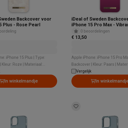
 Sweden Backcover voor
iDeal of Sweden Backcov
5 Plus - Rose Pearl
iPhone 15 Pro Max - Vibr
 laptops
BuyBack
oordeling
0 beoordelingen
€ 13,50
ques
Stofzuigers met ecocheques
Strijkijzers met ecocheques
Ste
 iPhone 15 Plus | Type:
Apple iPhone: iPhone 15 Pro Max | Ty
 met ecocheques
Bruiswatertoestellen met ecocheques
Waterfilt
Backcover | Kleur: Paars | Materiaal:
k
Kunststof
Vergelijk
s
Diepvriezers met ecocheques
Ovens met ecocheques
Fornuiz
In winkelmandje
In winkelmandj
Koptelefoons met ecocheques
Oortjes met ecocheques
Platensp
ptops met ecocheques
Monitors met ecocheques
Powerbanks m