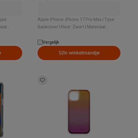
Apple iPhone: iPhone 17 Pro Max | Type:
Backcover | Kleur: Zwart | Materiaal:
alaxy Fold8
Kunststof
Vergelijk
alaxy Flip8 & Fold8 (Ultra) hoesjes
e
In winkelmandje
lers