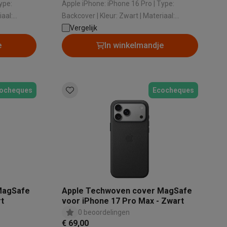
Apple iPhone: iPhone 16 Pro | Type:
Backcover | Kleur: Zwart | Materiaal:
Kunststof
Vergelijk
e
In winkelmandje
ocheques
Ecocheques
Thermometers
Accessoires
MagSafe
Apple Techwoven cover MagSafe
rt
voor iPhone 17 Pro Max - Zwart
0 beoordelingen
€ 69,00