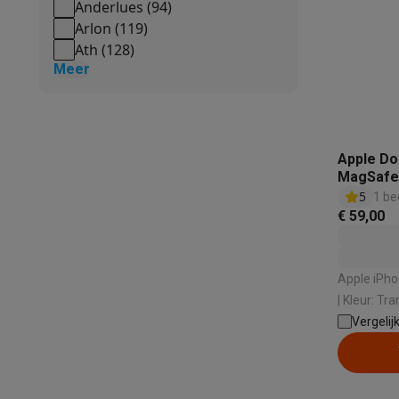
Anderlues
(
94
)
Arlon
(
119
)
Ath
(
128
)
Meer
Apple Do
MagSafe 
5
1 be
€ 59,00
Apple iPhone: iPho
Vergelij