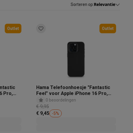
Relevantie
Sorteren op
:
Outlet
Outlet
akken
Accessoires
ntastic
Hama Telefoonhoesje "Fantastic
6 Pro,
Feel" voor Apple iPhone 16 Pro,
zwart
0 beoordelingen
€ 9,95
€ 9,45
-
5
%
kels
Droogrekken