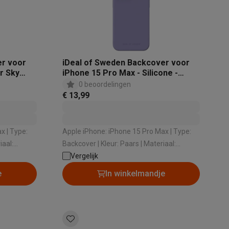
er voor
iDeal of Sweden Backcover voor
r Sky
iPhone 15 Pro Max - Silicone -
Purple
0 beoordelingen
€ 13,99
teKt
pe:
Apple iPhone: iPhone 15 Pro Max | Type:
Backcover | Kleur: Paars | Materiaal:
Siliconen
Vergelijk
e
In winkelmandje
ires