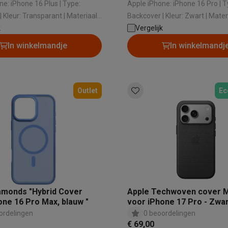
Huisdierverzorging
GPS trackers dieren
 iPhone 16 Plus | Type:
Apple iPhone: iPhone 16 Pro | Type:
Backcover | Kleur: Zwart | Materiaal:
tels
Multistylers
Krulspelden
k
Kunststof
Vergelijk
terflossers
In winkelmandje
In winkelmandj
groomers
Tondeuses
Scheerkoppen
Accessoires
etverzorging
Accessoires
massage
Massage guns
Outlet
Ec
rostimulatie apparaten
Bloedcirculatie apparaten
Infraroodlampen
sols
Luchtbevochtigers
g TV
TCL TV
TV steunen
Beamers
diastreamers
DVD & Blu-Ray spelers
efoons
Oortjes
Draadloze oortjes
Sportoortjes
ty speakers
amonds "Hybrid Cover
Apple Techwoven cover 
s
one 16 Pro Max, blauw "
voor iPhone 17 Pro - Zwa
ordelingen
0 beoordelingen
pelers
Audio accessoires
€ 69,00