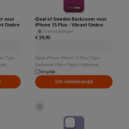
er voor
iDeal of Sweden Backcover voor
ant Ombre
iPhone 15 Plus - Vibrant Ombre
0 beoordelingen
€ 29,95
elstofzuigers met ecocheques
Sledestofzuigers met ecochequ
pe:
Apple iPhone: iPhone 15 Plus | Type:
erkannen
Keukenaccessoires met ecocheques
Backcover | Kleur: Paars | Materiaal:
Kunststof
Vergelijk
en met ecocheques
Dampkappen met ecocheques
Kookplaten me
e
In winkelmandje
elers met ecocheques
et ecocheques
Inkt en papier met ecocheques