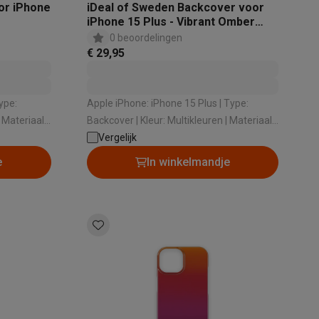
or iPhone
iDeal of Sweden Backcover voor
iPhone 15 Plus - Vibrant Omber
Clear
0 beoordelingen
€ 29,95
tion accessoires
 accessoires
Apple iPhone: iPhone 15 Plus | Type:
Backcover | Kleur: Multikleuren | Materiaal:
Racing
Smartphone gaming controllers
Accessoires
Kunststof
Vergelijk
e
In winkelmandje
s & GPS trackers
 personenweegschalen
Slimme elektrische tandenborstels
Babyf