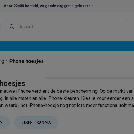
Voor 22u00 besteld, volgende dag gratis geleverd.*
en droogkast sets
Was-droogcombinaties
Tussenkaders en sok
e vaatwassers
e koelkasten
Amerikaanse koelkasten
Wijnkoelkasten
Diepvriezer
w koelkasten
Inbouw diepvriezers
Inbouw wijnkoelkasten
Inbouw
ng
iPhone hoesjes
kplaten
Gas kookplaten
Kookplaten met afzuiging
Pannen
Kookpot
 hoesjes
izen
Gasfornuizen
ieuwe iPhone verdient de beste bescherming. Op de markt van 
iemachines
, in alle maten en alle iPhone-kleuren. Kies je voor eerder ee
oon waarbij het iPhone-hoesje nog net iets meer functionaliteit
ressomachines
Capsule- & padsmachines
Nespresso
Dolce Gust
uw identiteitskaart en of bankkaart en biljetten ook kan opbergen
ar een ander Apple product?
Ontdek het Apple gamma bij Krëf
machines
Juicers
Eierkokers
Yoghurtmachines
Accessoires
ne-hoesje.
e
USB-C kabels
 monsieur machines
Accessoires