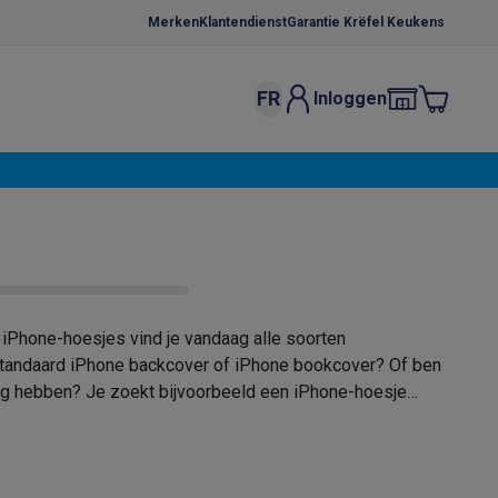
Merken
Klantendienst
Garantie Krëfel Keukens
FR
Inloggen
kels
Droogrekken
s
 microgolfovens
Inbouw wasmachines
ten
iPhone-hoesjes vind je vandaag alle soorten
n standaard iPhone backcover of iPhone bookcover? Of ben
 mag hebben? Je zoekt bijvoorbeeld een iPhone-hoesje
o
Koffiezetapparaten
Koffie, capsules & pads
Accessoires
. Dan ben je op krefel.be aan het juiste adres voor jouw
el!