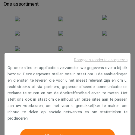
Ons assortiment
Doorgaan zonder te accepteren
Verkoopsvoorwaarden
Op onze sites en applicaties verzamelen we gegevens over u bij elk
Privacy
bezoek. Deze gegevens stellen ons in staat om u de aanbiedingen
en diensten te leveren die voor u het meest relevant zijn en om u,
Disclaimer
rechtstreeks of via partners, gepersonaliseerde communicatie en
Cookies
reclame te sturen en om de doeltreffendheid ervan te meten. Het
stelt ons ook in staat om de inhoud van onze sites aan te passen
aan uw voorkeuren, om het voor u gemakkelijker te maken om
Krëfel NV - Steenstraat 44 - Industriezone 4 "T Sas",
inhoud te delen op sociale netwerken en om statistieken te
1851 Humbeek, België
produceren.
BTW BE 0400.673.544