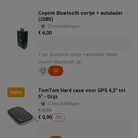
Coyote Bluetooth oortje + autolader
(2085)
0 beoordelingen
€ 6,00
Type: Bluetooth oortje + autolader | Merk:
Coyote | Bluetooth: Ja
TomTom Hard case voor GPS 4,3" tot
Outlet
5" - Grijs
0 beoordelingen
€ 0,95
€ 0,90
-
5
%