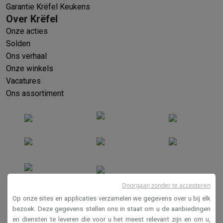
Garantie Krëfel Keukens
Over Krëfel
Onze acties
Solden
Ons verhaal
Onze winkels
Vacatures
Ons assortiment
Doorgaan zonder te accepteren
Verkoopsvoorwaarden
Op onze sites en applicaties verzamelen we gegevens over u bij elk
Privacy
bezoek. Deze gegevens stellen ons in staat om u de aanbiedingen
en diensten te leveren die voor u het meest relevant zijn en om u,
Disclaimer