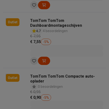
TomTom TomTom
Outlet
Dashboardmontageschijven
4.7
4 beoordelingen
€ 7,95
€ 7,55
-
5
%
TomTom TomTom Compacte auto-
Outlet
oplader
0 beoordelingen
€ 0,95
€ 0,90
-
5
%