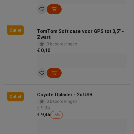
Outlet
TomTom Soft case voor GPS tot 3,5" -
Zwart
0 beoordelingen
€ 0,10
Coyote Oplader - 2x USB
Outlet
0 beoordelingen
€ 9,95
€ 9,45
-
5
%