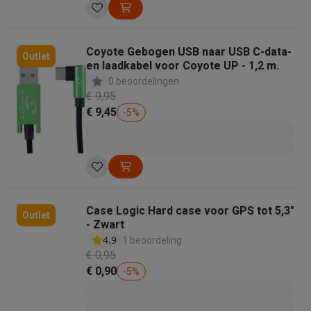
Coyote Gebogen USB naar USB C-data-
Outlet
en laadkabel voor Coyote UP - 1,2 m.
0 beoordelingen
€ 9,95
€ 9,45
-
5
%
Case Logic Hard case voor GPS tot 5,3"
Outlet
- Zwart
4.9
1 beoordeling
€ 0,95
€ 0,90
-
5
%