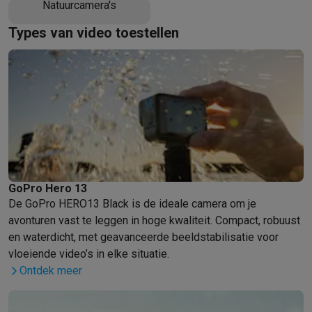
Natuurcamera's
Barbecues
Elektrische barbecues
Houtskoolbarbecues
Gasbarb
Types van video toestellen
Koude dranken
Juicers
Bruiswatermachines
Waterfilterkannen
Wa
Kookgerei
Pannen
Kookpotten
Keukenweegschalen
Vacuümtoest
Desserts
Wafelijzers
Ijsmachines
Pannenkoekenmakers
Divers
Smart garden
Binnentuin
Kruiden
Compost machines
Accessoire
Huishouden & airco
Stofzuigen
Stofzuigers
Robotstofzuigers
Steelstofzuigers
Sled
Robots
Robotstofzuigers
Dweilrobots
Robotmaaiers
Zwembadr
Schoonmaken
Vloerreinigers
Stoomreinigers
Tapijtreinigers
Hoge
Strijken
Stoomgenerators
Strijkijzers
Kledingstomers
Actieve str
GoPro Hero 13
Naaien
Naaimachines
Accessoires
De GoPro HERO13 Black is de ideale camera om je
Verkoelen
Mobiele airco’s
Aircoolers
Ventilators
Accessoires
avonturen vast te leggen in hoge kwaliteit. Compact, robuust
Luchtbehandeling
Luchtreinigers
Luchtbevochtigers
Luchtontvoc
en waterdicht, met geavanceerde beeldstabilisatie voor
Verwarmen
Elektrische verwarming
Elektrische dekens
vloeiende video’s in elke situatie.
Wassen & drogen
Wasmachines
Droogkasten
Wasmachine en d
Ontdek meer
Huisdieren
Automatische voerbak
Automatische kattenbak
Huis
Beauty & gezondheid
Haarverzorging
Haardrogers
Stijltangen
Krultangen
Föhnborstels