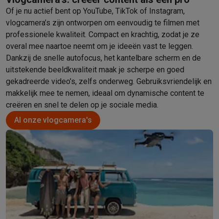
Info ecocheques
Alle eco producten
Alle eco promoties
Of je nu actief bent op YouTube, TikTok of Instagram,
Refurbished
vlogcamera’s zijn ontworpen om eenvoudig te filmen met
Refurbished smartphones
Refurbished tablets
Refurbished lap
professionele kwaliteit. Compact en krachtig, zodat je ze
Huishouden
overal mee naartoe neemt om je ideeën vast te leggen.
Wasmachines met ecocheques
Droogkasten met ecocheques
Dankzij de snelle autofocus, het kantelbare scherm en de
Kleine keukentoestellen
uitstekende beeldkwaliteit maak je scherpe en goed
Kleine keukentoestellen met ecocheques
Koffiemachines met
gekadreerde video’s, zelfs onderweg. Gebruiksvriendelijk en
Grote keukentoestellen
makkelijk mee te nemen, ideaal om dynamische content te
Vaatwassers met ecocheques
Koelkasten met ecocheques
Die
creëren en snel te delen op je sociale media.
Airco
Al onze vlogcamera's
Airco's met ecocheques
TV & audio
TV met ecocheques
Bluetooth speakers met ecocheques
Kopt
Multimedia & telefonie
Smartphones met ecocheques
Tablets met ecocheques
Laptop
Transport
Elektrische steps met ecocheques
Eco initiatieven
Impact
Energie besparen
Recycleer je oud elektro