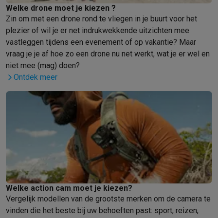
Welke drone moet je kiezen ?
Info & acties
Zin om met een drone rond te vliegen in je buurt voor het
Solden
Alle soldendeals
Solden op groot elektro
Solden op klein
plezier of wil je er net indrukwekkende uitzichten mee
Acties
Deals van het moment
Promoties
Cashbacks
Solden
Black
vastleggen tijdens een evenement of op vakantie? Maar
Daarom Krëfel
Gratis levering
Laagste prijsgarantie
Persoonlijke
vraag je je af hoe zo een drone nu net werkt, wat je er wel en
Installatie aan huis
Groot elektro installatie
Inbouw installatie
TV 
niet mee (mag) doen?
Betalingsmogelijkheden
Gift card
Ecocheques
Kopen op afbetal
Ontdek meer
Klantenservice
Herstelling van je toestel
Controleer jouw leveri
Groot elektro & inbouw
Vind jouw ideale wasmachine
Welke kook
Klein elektro
Beauty & gezondheid
Huishouden
Keuken
Meer...
Beeld & Geluid
Kies jouw ideale TV
Een speaker voor elke situa
Sport & Ontspanning
Hoe kies je een smartwatch?
Hoe kies je 
Outlet
Outlet
Alle outlet deals
Outlet multimedia & telefonie
Outlet groo
Welke action cam moet je kiezen?
Vergelijk modellen van de grootste merken om de camera te
vinden die het beste bij uw behoeften past: sport, reizen,