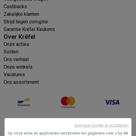
Cashbacks
Zakelijke klanten
Strijd tegen corruptie
Garantie Krëfel Keukens
Over Krëfel
Onze acties
Solden
Ons verhaal
Onze winkels
Vacatures
Ons assortiment
Doorgaan zonder te accepteren
Op onze sites en applicaties verzamelen we gegevens over u bij elk