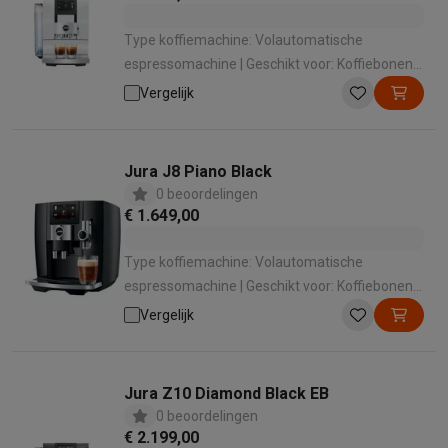
Type koffiemachine: Volautomatische
espressomachine | Geschikt voor: Koffiebonen ,
Gemalen koffie | Geschikt voor melk
Vergelijk
opschuimen: Ja | Manier van melkbereiding:
Automatisch met 1 druk op de knop |
Bedieningspaneel: Touchscreen
Jura J8 Piano Black
0 beoordelingen
€ 1.649,00
Type koffiemachine: Volautomatische
espressomachine | Geschikt voor: Koffiebonen ,
Gemalen koffie | Geschikt voor melk
Vergelijk
opschuimen: Ja | Manier van melkbereiding:
Automatisch met 1 druk op de knop |
Bedieningspaneel: Touchscreen
Jura Z10 Diamond Black EB
0 beoordelingen
€ 2.199,00