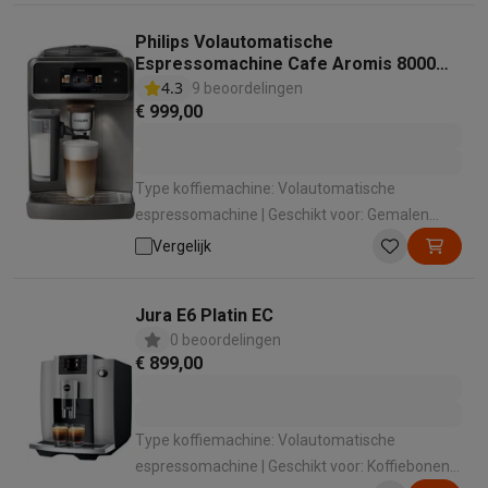
Automatisch met 1 druk op de knop |
Philips Volautomatische
Bedieningspaneel: Druktoetsen
Espressomachine Cafe Aromis 8000
Serie EP8757/92
4.3
9 beoordelingen
€ 999,00
Type koffiemachine: Volautomatische
espressomachine | Geschikt voor: Gemalen
koffie , Koffiebonen | Geschikt voor melk
Vergelijk
opschuimen: Ja | Manier van melkbereiding:
Automatisch met 1 druk op de knop |
Jura E6 Platin EC
Bedieningspaneel: Touchscreen
0 beoordelingen
€ 899,00
Type koffiemachine: Volautomatische
espressomachine | Geschikt voor: Koffiebonen ,