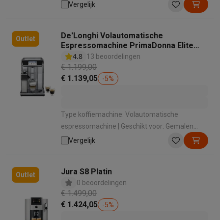
Gemalen koffie | Geschikt voor melk
Vergelijk
opschuimen: Ja | Manier van melkbereiding:
Automatisch met 1 druk op de knop |
De'Longhi Volautomatische
Bedieningspaneel: Druktoetsen
Outlet
Espressomachine PrimaDonna Elite
ECAM650.75.MS
4.8
13 beoordelingen
€ 1.199,00
€ 1.139,05
-
5
%
Type koffiemachine: Volautomatische
espressomachine | Geschikt voor: Gemalen
koffie , Koffiebonen | Geschikt voor melk
Vergelijk
opschuimen: Ja | Manier van melkbereiding:
Automatisch met 1 druk op de knop |
Jura S8 Platin
Bedieningspaneel: Touchscreen
Outlet
0 beoordelingen
€ 1.499,00
€ 1.424,05
-
5
%