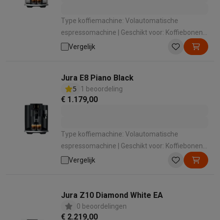
Type koffiemachine: Volautomatische
espressomachine | Geschikt voor: Koffiebonen ,
Gemalen koffie | Geschikt voor melk
Vergelijk
opschuimen: Ja | Manier van melkbereiding:
Automatisch met 1 druk op de knop |
Jura E8 Piano Black
Bedieningspaneel: Touchscreen
5
1 beoordeling
€ 1.179,00
Type koffiemachine: Volautomatische
espressomachine | Geschikt voor: Koffiebonen ,
Gemalen koffie | Geschikt voor melk
Vergelijk
opschuimen: Ja | Manier van melkbereiding:
Automatisch met 1 druk op de knop |
Bedieningspaneel: Druktoetsen
Jura Z10 Diamond White EA
0 beoordelingen
€ 2.219,00