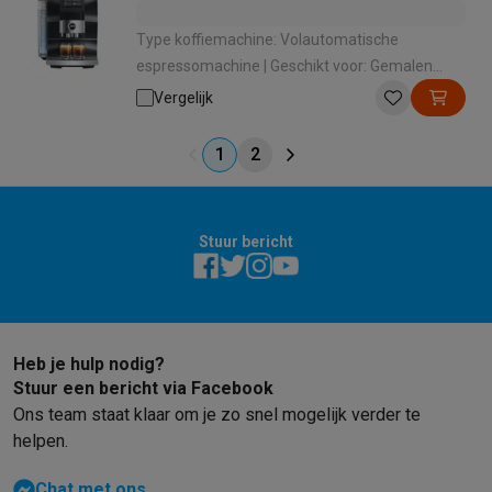
Type koffiemachine: Volautomatische
espressomachine | Geschikt voor: Gemalen
koffie , Koffiebonen | Geschikt voor melk
Vergelijk
opschuimen: Ja | Manier van melkbereiding:
Automatisch met 1 druk op de knop |
1
2
Bedieningspaneel: Touchscreen
Stuur bericht
Heb je hulp nodig?
Stuur een bericht via Facebook
Ons team staat klaar om je zo snel mogelijk verder te
helpen.
Chat met ons