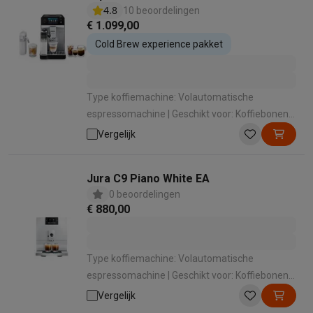
ECAM470.85.MB
4.8
10 beoordelingen
€ 1.099,00
Cold Brew experience pakket
Type koffiemachine: Volautomatische
espressomachine | Geschikt voor: Koffiebonen ,
Gemalen koffie | Geschikt voor melk
Vergelijk
opschuimen: Ja | Manier van melkbereiding:
Automatisch met 1 druk op de knop |
Jura C9 Piano White EA
Bedieningspaneel: Touchscreen
0 beoordelingen
€ 880,00
Type koffiemachine: Volautomatische
espressomachine | Geschikt voor: Koffiebonen ,
Gemalen koffie | Geschikt voor melk
Vergelijk
opschuimen: Ja | Manier van melkbereiding: