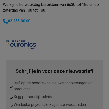
We zijn elke weekdag bereikbaar van 8u30 tot 18u en op
Solden
Alle soldendeals
Solden op groot elektro
Solden op klein
zaterdag van 10u tot 18u.
Acties
Deals van het moment
Promoties
Cashbacks
Solden
Black
Daarom Krëfel
Gratis levering
Laagste prijsgarantie
Persoonlijke
02 255 00 00
Installatie aan huis
Groot elektro installatie
Inbouw installatie
TV 
Betalingsmogelijkheden
Gift card
Ecocheques
Kopen op afbetal
Klantenservice
Herstelling van je toestel
Controleer jouw leveri
Groot elektro & inbouw
Vind jouw ideale wasmachine
Welke kook
Klein elektro
Beauty & gezondheid
Huishouden
Keuken
Meer...
Beeld & Geluid
Kies jouw ideale TV
Een speaker voor elke situa
Sport & Ontspanning
Hoe kies je een smartwatch?
Hoe kies je 
Outlet
Schrijf je in voor onze nieuwsbrief!
Outlet
Alle outlet deals
Outlet multimedia & telefonie
Outlet groo
Blijf op de hoogte van nieuwe aanbiedingen en
producten.
Krijg persoonlijk advies.
Win leuke prijzen dankzij onze wedstrijden.