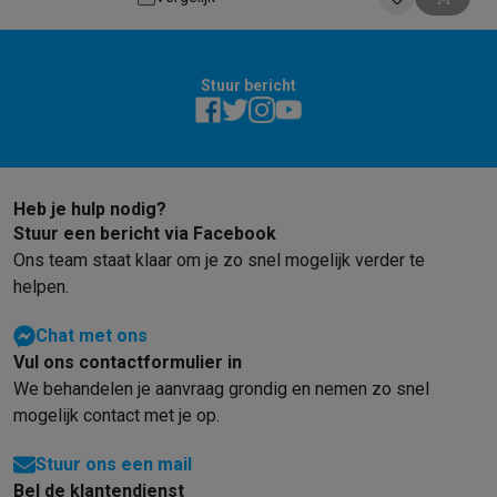
Refurbished
oplossing: Apple M1 Pro 14-Core
Refurbished smartphones
Refurbished tablets
Refurbished lap
Huishouden
Wasmachines met ecocheques
Droogkasten met ecocheques
Stuur bericht
Kleine keukentoestellen
Kleine keukentoestellen met ecocheques
Koffiemachines met
Grote keukentoestellen
Vaatwassers met ecocheques
Koelkasten met ecocheques
Die
Heb je hulp nodig?
Airco
Stuur een bericht via Facebook
Airco's met ecocheques
Ons team staat klaar om je zo snel mogelijk verder te
TV & audio
helpen.
TV met ecocheques
Bluetooth speakers met ecocheques
Kopt
Multimedia & telefonie
Chat met ons
Smartphones met ecocheques
Tablets met ecocheques
Laptop
Vul ons contactformulier in
Transport
We behandelen je aanvraag grondig en nemen zo snel
Elektrische steps met ecocheques
mogelijk contact met je op.
Eco initiatieven
Stuur ons een mail
Impact
Energie besparen
Recycleer je oud elektro
Info & acties
Bel de klantendienst