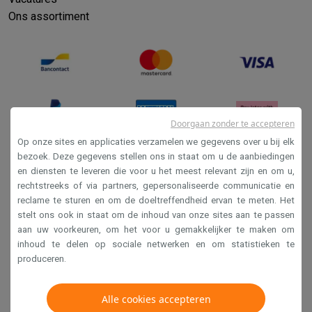
Ons assortiment
Doorgaan zonder te accepteren
Op onze sites en applicaties verzamelen we gegevens over u bij elk
bezoek. Deze gegevens stellen ons in staat om u de aanbiedingen
en diensten te leveren die voor u het meest relevant zijn en om u,
Verkoopsvoorwaarden
rechtstreeks of via partners, gepersonaliseerde communicatie en
Privacy
reclame te sturen en om de doeltreffendheid ervan te meten. Het
stelt ons ook in staat om de inhoud van onze sites aan te passen
Disclaimer
aan uw voorkeuren, om het voor u gemakkelijker te maken om
Cookies
inhoud te delen op sociale netwerken en om statistieken te
produceren.
Krëfel NV - Steenstraat 44 - Industriezone 4 "T Sas",
Alle cookies accepteren
1851 Humbeek, België