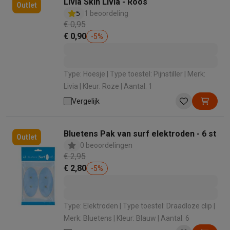
Livia Skin Livia - Roos
Outlet
5
1 beoordeling
€ 0,95
€ 0,90
-
5
%
Type: Hoesje | Type toestel: Pijnstiller | Merk:
Livia | Kleur: Roze | Aantal: 1
Vergelijk
Bluetens Pak van surf elektroden - 6 st
Outlet
0 beoordelingen
€ 2,95
€ 2,80
-
5
%
Type: Elektroden | Type toestel: Draadloze clip |
Merk: Bluetens | Kleur: Blauw | Aantal: 6