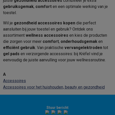
juiste
gezondheid accessoires
combineer je extra
gebruiksgemak
,
comfort
en een optimale werking van je
toestel.
Wil je
gezondheid accessoires kopen
die perfect
aansluiten bij jouw toestel en gebruik? Ontdek ons
assortiment
wellness accessoires
en kies de producten
die zorgen voor meer
comfort
,
onderhoudsgemak
en
efficiënt gebruik
. Van praktische
vervangelektroden
tot
gel pads
en verzorgende accessoires: bij Krëfel vind je
eenvoudig de juiste aanvulling voor jouw wellnessroutine.
A
Accessoires
Accessoires voor het huishouden, beauty en gezondheid
Stuur bericht