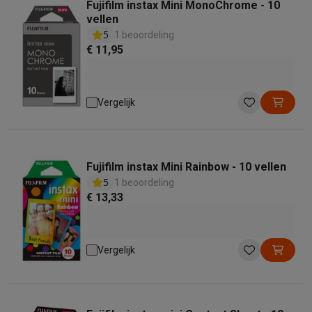
Fujifilm instax Mini MonoChrome - 10
vellen
5
1 beoordeling
€ 11,95
Vergelijk
Fujifilm instax Mini Rainbow - 10 vellen
5
1 beoordeling
€ 13,33
Vergelijk