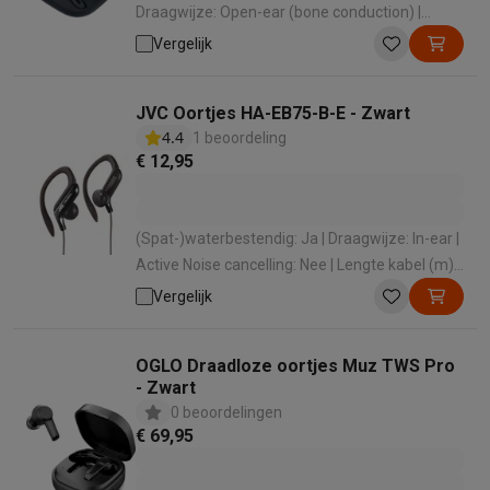
Draagwijze: Open-ear (bone conduction) |
Ingebouwde microfoon: Ja
Vergelijk
JVC Oortjes HA-EB75-B-E - Zwart
4.4
1 beoordeling
€ 12,95
(Spat-)waterbestendig: Ja | Draagwijze: In-ear |
Active Noise cancelling: Nee | Lengte kabel (m):
1.2 m
Vergelijk
OGLO Draadloze oortjes Muz TWS Pro
- Zwart
0 beoordelingen
€ 69,95