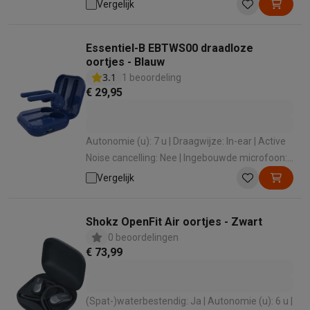
Ja
Vergelijk
Essentiel-B EBTWS00 draadloze
oortjes - Blauw
3.1
1 beoordeling
€ 29,95
Autonomie (u): 7 u | Draagwijze: In-ear | Active
Noise cancelling: Nee | Ingebouwde microfoon:
Ja
Vergelijk
Shokz OpenFit Air oortjes - Zwart
0 beoordelingen
€ 73,99
(Spat-)waterbestendig: Ja | Autonomie (u): 6 u |