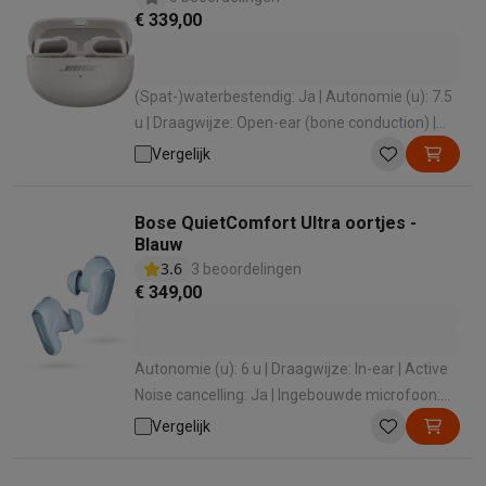
€ 339,00
(Spat-)waterbestendig: Ja | Autonomie (u): 7.5
u | Draagwijze: Open-ear (bone conduction) |
Active Noise cancelling: Nee
Vergelijk
Bose QuietComfort Ultra oortjes -
Blauw
3.6
3 beoordelingen
€ 349,00
Autonomie (u): 6 u | Draagwijze: In-ear | Active
Noise cancelling: Ja | Ingebouwde microfoon:
Ja
Vergelijk