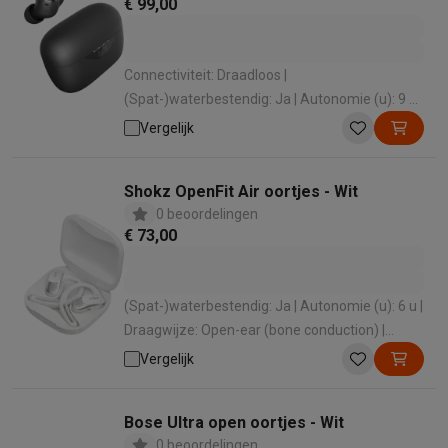
€ 99,00
Connectiviteit: Draadloos |
(Spat-)waterbestendig: Ja | Autonomie (u): 9 u |
Draagwijze: In-ear | Active Noise cancelling: Ja
Vergelijk
Shokz OpenFit Air oortjes - Wit
0 beoordelingen
€ 73,00
(Spat-)waterbestendig: Ja | Autonomie (u): 6 u |
Draagwijze: Open-ear (bone conduction) |
Ingebouwde microfoon: Ja
Vergelijk
Bose Ultra open oortjes - Wit
0 beoordelingen