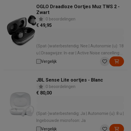
OGLO Draadloze Oortjes Muz TWS 2 -
Zwart
0 beoordelingen
€ 49,95
(Spat-)waterbestendig: Nee | Autonomie (u): 18
u | Draagwijze: In-ear | Active Noise cancelling:
Nee | Ingebouwde microfoon: Ja
Vergelijk
JBL Sense Lite oortjes - Blanc
0 beoordelingen
€ 80,00
(Spat-)waterbestendig: Ja | Autonomie (u): 8 u |
Ingebouwde microfoon: Ja
Vergelijk