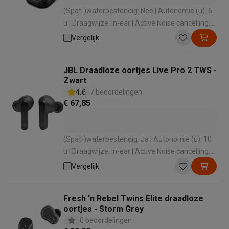
(Spat-)waterbestendig: Nee | Autonomie (u): 6
u | Draagwijze: In-ear | Active Noise cancelling:
Ja | Ingebouwde microfoon: Ja
Vergelijk
JBL Draadloze oortjes Live Pro 2 TWS -
Zwart
4.6
7 beoordelingen
€ 67,85
(Spat-)waterbestendig: Ja | Autonomie (u): 10
u | Draagwijze: In-ear | Active Noise cancelling:
Ja | Ingebouwde microfoon: Ja
Vergelijk
Fresh 'n Rebel Twins Elite draadloze
oortjes - Storm Grey
0 beoordelingen