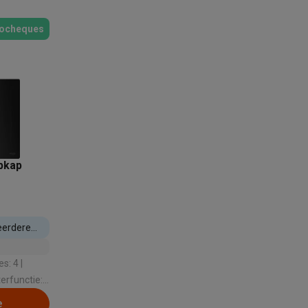
ocheques
akken
Accessoires
pkap
eerdere
erfunctie:
kels
Droogrekken
e