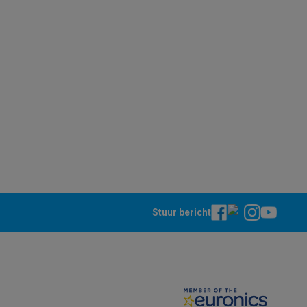
teKt
Stuur bericht
ires