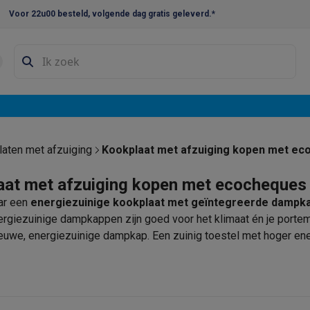
Voor 22u00 besteld, volgende dag gratis geleverd.*
en droogkast sets
Was-droogcombinaties
Tussenkaders en sok
e vaatwassers
e koelkasten
Amerikaanse koelkasten
Wijnkoelkasten
Diepvriezer
w koelkasten
Inbouw diepvriezers
Inbouw wijnkoelkasten
Inbouw
aten met afzuiging
Kookplaat met afzuiging kopen met e
kplaten
Gas kookplaten
Kookplaten met afzuiging
Pannen
Kookpot
aat met afzuiging kopen met ecocheques
ar een
energiezuinige kookplaat met geïntegreerde dampk
izen
Gasfornuizen
ergiezuinige dampkappen zijn goed voor het klimaat én je porte
iemachines
euwe, energiezuinige dampkap. Een zuinig toestel met hoger energ
 je energiefactuur. Het voordeel is verbazend groot. Energiezui
ecocheques
liggen en heb je nood aan een nieuwe dampkap? Wij
ressomachines
Capsule- & padsmachines
Nespresso
Dolce Gust
 verdien je snel terug.
e je kan aankopen met ecocheques! Ook bij een
online
bestellin
machines
Juicers
Eierkokers
Yoghurtmachines
Accessoires
 monsieur machines
Accessoires