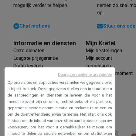
mogelijk verder te helpen.
nemen zo snel mog
op.
Chat met ons
Stuur ons een
Informatie en diensten
Mijn Krëfel
Onze diensten
Mijn bestellingen
Laagste prijsgarantie
Mijn account
Gratis leveren
Terugsturen
Verlengde garantie
Mijn leveringsmoment
Doorgaan zonder te accepteren
Ecocheques
Op onze sites en applicaties verzamelen we gegevens over
Veilig betalen
u bij elk bezoek. Deze gegevens stellen ons in staat om u
de aanbiedingen en diensten te leveren die voor u het
Toegankelijkheidsverklaring
meest relevant zijn en om u, rechtstreeks of via partners,
gepersonaliseerde communicatie en reclame te sturen en
om de doeltreffendheid ervan te meten. Het stelt ons ook
in staat om de inhoud van onze sites aan te passen aan uw
voorkeuren, om het voor u gemakkelijker te maken om
inhoud te delen op sociale netwerken en om statistieken