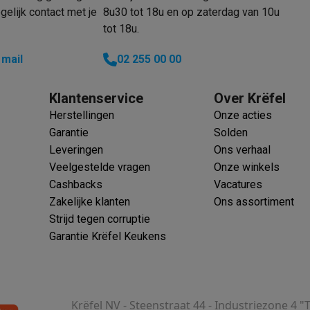
elijk contact met je
8u30 tot 18u en op zaterdag van 10u
tot 18u.
 mail
02 255 00 00
Klantenservice
Over Krëfel
Herstellingen
Onze acties
Garantie
Solden
Leveringen
Ons verhaal
Veelgestelde vragen
Onze winkels
Cashbacks
Vacatures
Zakelijke klanten
Ons assortiment
Strijd tegen corruptie
Garantie Krëfel Keukens
Krëfel NV - Steenstraat 44 - Industriezone 4 "