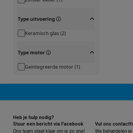
Elektrische steps met ecocheques
Eco initiatieven
Impact
Energie besparen
Recycleer je oud elektro
Type uitvoering
Info & acties
Solden
Alle soldendeals
Solden op groot elektro
Solden op 
Keramisch glas
(
2
)
Acties
Deals van het moment
Promoties
Cashbacks
Solden
Daarom Krëfel
Gratis levering
Laagste prijsgarantie
Persoon
Type motor
Installatie aan huis
Groot elektro installatie
Inbouw installat
Betalingsmogelijkheden
Gift card
Ecocheques
Kopen op afb
Geïntegreerde motor
(
1
)
Klantenservice
Herstelling van je toestel
Controleer jouw l
Groot elektro & inbouw
Vind jouw ideale wasmachine
Welke
Klein elektro
Beauty & gezondheid
Huishouden
Keuken
Meer.
Beeld & Geluid
Kies jouw ideale TV
Een speaker voor elke s
Sport & Ontspanning
Hoe kies je een smartwatch?
Hoe kies
Outlet
Outlet
Alle outlet deals
Outlet multimedia & telefonie
Outlet
Heb je hulp nodig?
Stuur een bericht via Facebook
Vul ons contactf
Ons team staat klaar om je zo snel
We behandelen je 