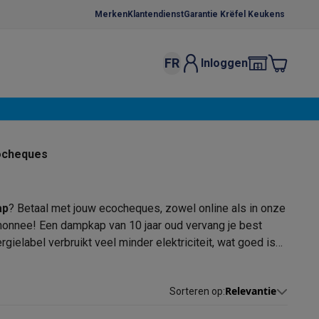
Merken
Klantendienst
Garantie Krëfel Keukens
FR
Inloggen
kels
Droogrekken
s
 microgolfovens
Inbouw wasmachines
cocheques
ten
ap
? Betaal met jouw ecocheques, zowel online als in onze
monnee! Een dampkap van 10 jaar oud vervang je best
ielabel verbruikt veel minder elektriciteit, wat goed is
nige dampkappen zijn soms iets duurder qua aankoop, maar
 helpen je graag in je zoektocht naar een geschikte
o
Koffiezetapparaten
Koffie, capsules & pads
Accessoires
g kan je
met ecocheques betalen.
Relevantie
Sorteren op
: