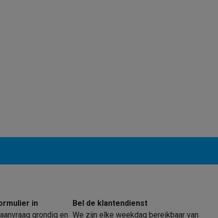
klein elektro
Solden op multimedia
Solden op TV & audio
Black Friday
lijke winkelbeleving
Niet tevreden, geld terug
ie
TV installatie
etaling
Alma: betaal in 2 of 3 keer
Klarna: betaal binnen 30 dagen
everingsuur
Zakelijke klanten
ProteKt: verzeker je toestel
Swap Pro
 kookplaat past bij jouw keuken?
Meer...
..
ituatie
Hoofdtelefoon of oortjes?
Meer...
 je een elektrische step?
Hoe kies je een drone ?
 groot elektro
Outlet klein elektro
Outlet TV & audio
Outlet accesso
ormulier in
Bel de klantendienst
aanvraag grondig en
We zijn elke weekdag bereikbaar van