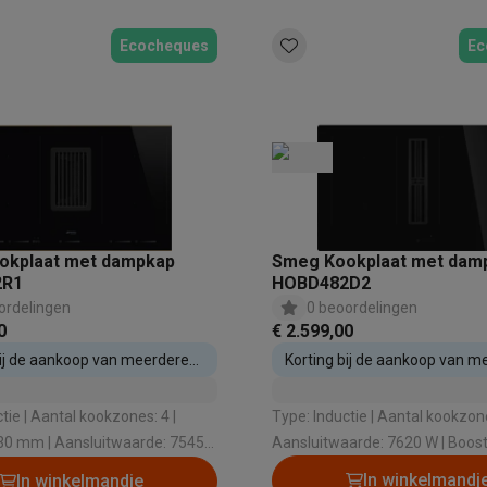
enders
Soepmakers
Hakmolens
Accessoires
kokers
Kookrobots
Pastamachines
Opzetkookplaten
Accessoires
Ecocheques
Ec
i
Pizzamakers
Accessoires
barbecues
Accessoires
nen
Waterfilterpatronen
Ijsblokjesmachines
toestellen
Keukengerei & gadgets
verse desserten
oires
Sledestofzuigers
Handstofzuigers
Bouwstofzuigers
Stofzuigerz
okplaat met dampkap
Smeg Kookplaat met dam
adrobots
Robot ramenwassers
2R1
HOBD482D2
Hogedrukreinigers
Ruitenwassers
Dweilsystemen
Accessoires
ordelingen
0 beoordelingen
e strijkplanken
Strijkplanken
Accessoires
0
€ 2.599,00
bij de aankoop van meerdere
Korting bij de aankoop van m
es
estellen
inbouwtoestellen
ntvochtigers
Weerstations
zones: 4 |
Type: Inductie | Aantal kookzones: 4 |
30 mm | Aansluitwaarde: 7545
Aansluitwaarde: 7620 W | Boost
en droogkast sets
Was-droogcombinaties
Tussenkaders en sok
functie: Ja
Ja | Timer: Ja
In winkelmandj
In winkelmandje