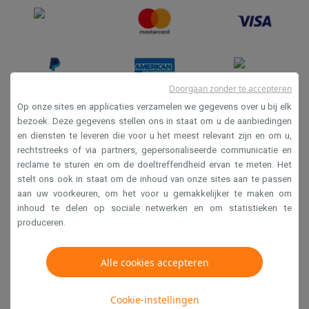
Refurbished
Refurbished smartphones
Refurbished tablets
Refurbished lap
Huishouden
Wasmachines met ecocheques
Droogkasten met ecocheques
Kleine keukentoestellen
Kleine keukentoestellen met ecocheques
Koffiemachines met
Doorgaan zonder te accepteren
Grote keukentoestellen
Op onze sites en applicaties verzamelen we gegevens over u bij elk
Vaatwassers met ecocheques
Koelkasten met ecocheques
Die
bezoek. Deze gegevens stellen ons in staat om u de aanbiedingen
Airco
en diensten te leveren die voor u het meest relevant zijn en om u,
Verkoopsvoorwaarden
rechtstreeks of via partners, gepersonaliseerde communicatie en
Airco's met ecocheques
Privacy
reclame te sturen en om de doeltreffendheid ervan te meten. Het
TV & audio
stelt ons ook in staat om de inhoud van onze sites aan te passen
Disclaimer
TV met ecocheques
Bluetooth speakers met ecocheques
Kopt
aan uw voorkeuren, om het voor u gemakkelijker te maken om
Multimedia & telefonie
Cookies
inhoud te delen op sociale netwerken en om statistieken te
Smartphones met ecocheques
Tablets met ecocheques
Laptop
produceren.
Transport
Krëfel NV - Steenstraat 44 - Industriezone 4 "T Sas",
Elektrische steps met ecocheques
1851 Humbeek, België
Alle cookies accepteren
Eco initiatieven
BTW BE 0400.673.544
Impact
Energie besparen
Recycleer je oud elektro
Cookie-instellingen
Info & acties