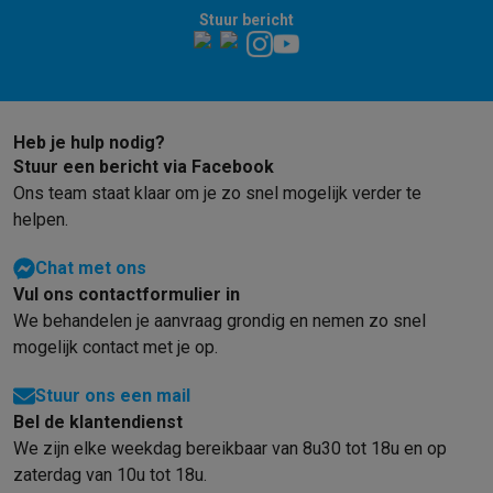
Stuur bericht
Barbecues
Elektrische barbecues
Houtskoolbarbecues
Gasbarb
Koude dranken
Juicers
Bruiswatermachines
Waterfilterkannen
Wa
Kookgerei
Pannen
Kookpotten
Keukenweegschalen
Vacuümtoest
Desserts
Wafelijzers
Ijsmachines
Pannenkoekenmakers
Divers
Smart garden
Binnentuin
Kruiden
Compost machines
Accessoire
Heb je hulp nodig?
Huishouden & airco
Stuur een bericht via Facebook
Stofzuigen
Stofzuigers
Robotstofzuigers
Steelstofzuigers
Sled
Ons team staat klaar om je zo snel mogelijk verder te
Robots
Robotstofzuigers
Dweilrobots
Robotmaaiers
Zwembadr
helpen.
Schoonmaken
Vloerreinigers
Stoomreinigers
Tapijtreinigers
Hoge
Chat met ons
Strijken
Stoomgenerators
Strijkijzers
Kledingstomers
Actieve str
Vul ons contactformulier in
Naaien
Naaimachines
Accessoires
We behandelen je aanvraag grondig en nemen zo snel
Verkoelen
Mobiele airco’s
Aircoolers
Ventilators
Accessoires
mogelijk contact met je op.
Luchtbehandeling
Luchtreinigers
Luchtbevochtigers
Luchtontvoc
Verwarmen
Elektrische verwarming
Elektrische dekens
Stuur ons een mail
Wassen & drogen
Wasmachines
Droogkasten
Wasmachine en d
Bel de klantendienst
Huisdieren
Automatische voerbak
Automatische kattenbak
Huis
We zijn elke weekdag bereikbaar van 8u30 tot 18u en op
Beauty & gezondheid
zaterdag van 10u tot 18u.
Haarverzorging
Haardrogers
Stijltangen
Krultangen
Föhnborstels