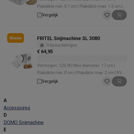
Info ecocheques
Alle eco producten
Alle eco promoties
Plakdikte min: 0.1 cm | Plakdikte max: 1.5 cm |
Refurbished
Veiligheidsschakelaar: Ja
Vergelijk
Refurbished smartphones
Refurbished tablets
Refurbished lap
Huishouden
Wasmachines met ecocheques
Droogkasten met ecocheques
Kleine keukentoestellen
FRITEL Snijmachine SL 3080
Nieuw
Kleine keukentoestellen met ecocheques
Koffiemachines met
0 beoordelingen
€ 64,95
Grote keukentoestellen
Vaatwassers met ecocheques
Koelkasten met ecocheques
Die
Vermogen: 120 W | Mes diameter: 17 cm |
Airco
Plakdikte min: 0 cm | Plakdikte max: 2 cm | RVS
Airco's met ecocheques
mes: Ja
TV & audio
Vergelijk
TV met ecocheques
Bluetooth speakers met ecocheques
Kopt
Multimedia & telefonie
A
Smartphones met ecocheques
Tablets met ecocheques
Laptop
Accessoires
Transport
D
Elektrische steps met ecocheques
DOMO Snijmachine
Eco initiatieven
E
Impact
Energie besparen
Recycleer je oud elektro