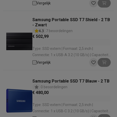
Opslag: 1000 GB | Leessnelheid: 1050 MB
Vergelijk
Samsung Portable SSD T7 Shield - 2 TB
- Zwart
4.3
7 beoordelingen
€ 502,99
Type: SSD extern | Formaat: 2,5 inch |
Connectie: 1 x USB-A 3.2 (10 GB/s) | Capaciteit
Opslag: 2000 GB | Leessnelheid: 1050 MB
Vergelijk
Samsung Portable SSD T7 Blauw - 2 TB
0 beoordelingen
€ 480,00
Type: SSD extern | Formaat: 2,5 inch |
Connectie: 1 x USB-C 3.2 (10 GB/s) | Capaciteit