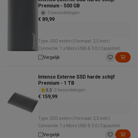
Info ecocheques
Alle eco producten
Alle eco promoties
Premium - 500 GB
Refurbished
0 beoordelingen
Refurbished smartphones
Refurbished tablets
Refurbished lap
€ 89,99
Huishouden
Wasmachines met ecocheques
Droogkasten met ecocheques
Kleine keukentoestellen
Type: SSD extern | Formaat: 2,5 inch |
Kleine keukentoestellen met ecocheques
Koffiemachines met
Connectie: 1 x Micro USB-B 3.0 | Capaciteit
Grote keukentoestellen
Opslag: 500 GB | Leessnelheid: 500 MB
Vergelijk
Vaatwassers met ecocheques
Koelkasten met ecocheques
Die
Airco
Airco's met ecocheques
Intenso Externe SSD harde schijf
Premium - 1 TB
TV & audio
3.3
2 beoordelingen
TV met ecocheques
Bluetooth speakers met ecocheques
Kopt
€ 159,99
Multimedia & telefonie
Smartphones met ecocheques
Tablets met ecocheques
Laptop
Transport
Type: SSD extern | Formaat: 2,5 inch |
Elektrische steps met ecocheques
Connectie: 1 x Micro USB-B 3.0 | Capaciteit
Eco initiatieven
Opslag: 1000 GB | Leessnelheid: 320 MB
Vergelijk
Impact
Energie besparen
Recycleer je oud elektro