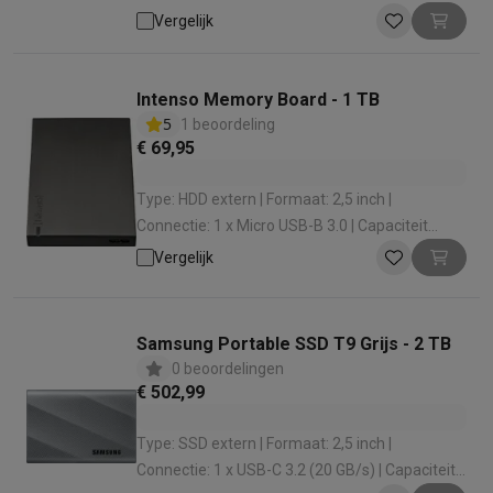
Opslag: 4000 GB | Leessnelheid: 1050 MB
Vergelijk
Intenso Memory Board - 1 TB
5
1 beoordeling
€ 69,95
Type: HDD extern | Formaat: 2,5 inch |
Connectie: 1 x Micro USB-B 3.0 | Capaciteit
Opslag: 1000 GB | Rotatiesnelheid: 5400 tpm
Vergelijk
Samsung Portable SSD T9 Grijs - 2 TB
0 beoordelingen
€ 502,99
Type: SSD extern | Formaat: 2,5 inch |
Connectie: 1 x USB-C 3.2 (20 GB/s) | Capaciteit