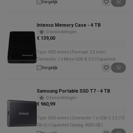
Opslag: 2000 GB | Leessnelheid: 1050 MB
Vergelijk
Intenso Memory Case - 4 TB
0 beoordelingen
€ 139,00
Type: HDD extern | Formaat: 2,5 inch |
Connectie: 1 x Micro USB-B 3.0 | Capaciteit
Opslag: 4000 GB | Rotatiesnelheid: 5400 tpm
Vergelijk
Samsung Portable SSD T7 - 4 TB
0 beoordelingen
€ 960,99
Type: SSD extern | Connectie: 1 x USB-C 3.2 (10
GB/s) | Capaciteit Opslag: 4000 GB |
Leessnelheid: 1050 MB | Schrijfsnelheid: 1000