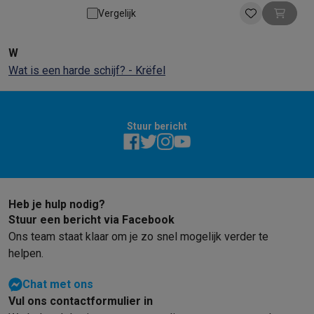
Opslag: 2000 GB | Leessnelheid: 160 MB
Vergelijk
W
Wat is een harde schijf? - Krëfel
Stuur bericht
Heb je hulp nodig?
Stuur een bericht via Facebook
Ons team staat klaar om je zo snel mogelijk verder te
helpen.
Chat met ons
Vul ons contactformulier in