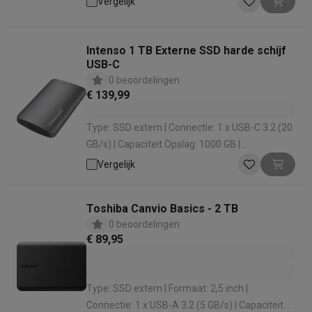
Vergelijk
MB
Intenso 1 TB Externe SSD harde schijf
USB-C
0 beoordelingen
€ 139,99
Type: SSD extern | Connectie: 1 x USB-C 3.2 (20
GB/s) | Capaciteit Opslag: 1000 GB |
Leessnelheid: 2100 MB | Kleur: Grijs
Vergelijk
Toshiba Canvio Basics - 2 TB
0 beoordelingen
€ 89,95
Type: SSD extern | Formaat: 2,5 inch |
Connectie: 1 x USB-A 3.2 (5 GB/s) | Capaciteit