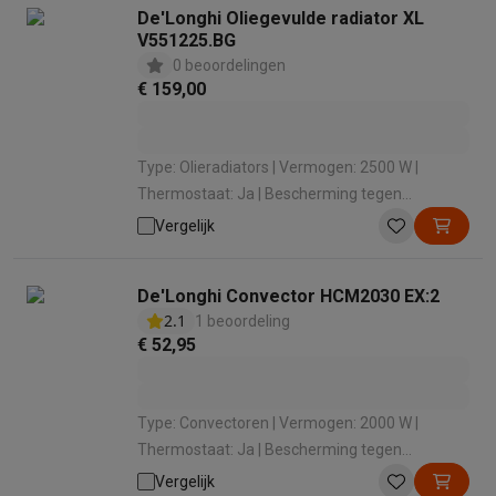
De'Longhi Oliegevulde radiator XL
V551225.BG
0 beoordelingen
€ 159,00
Type: Olieradiators | Vermogen: 2500 W |
Thermostaat: Ja | Bescherming tegen
oververhitting: Ja | Geschikt voor ruimtes van:
Vergelijk
75 m³
De'Longhi Convector HCM2030 EX:2
2.1
1 beoordeling
€ 52,95
Type: Convectoren | Vermogen: 2000 W |
Thermostaat: Ja | Bescherming tegen
oververhitting: Ja | Geschikt voor ruimtes van:
Vergelijk