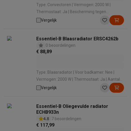
Type: Convectoren | Vermogen: 2000 W |
Thermostaat: Ja | Bescherming tegen
oververhitting: Ja | Geschikt voor ruimtes van:
Vergelijk
60 m³
Essentiel-B Blaasradiator ERSC4262b
0 beoordelingen
€ 88,89
Type: Blaasradiator | Voor badkamer: Nee |
Vermogen: 2000 W | Thermostaat: Ja | Aantal
vermogenstanden: 2
Vergelijk
Essentiel-B Oliegevulde radiator
ECHB933n
4.8
7 beoordelingen
€ 117,99