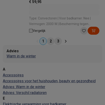
€ 59,95
Type: Convectoren | Voor badkamer: Nee |
Vermogen: 2000 W | Bescherming tegen
oververhitting: Ja | Aantal vermogenstanden: 4
Vergelijk
1
2
3
Advies
Warm in de winter
A
Accessoires
Accessoires voor het huishouden, beauty en gezondheid
Advies: Warm in de winter
Advies: Verschil radiatoren
E
Elektrische verwarming voor badkamer