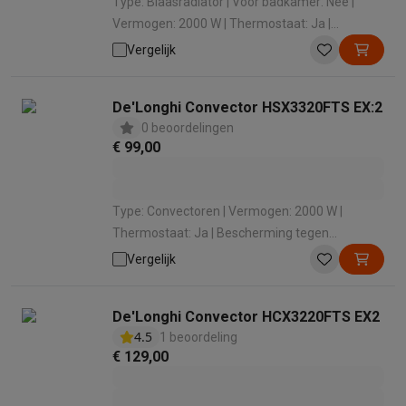
Type: Blaasradiator | Voor badkamer: Nee |
Vermogen: 2000 W | Thermostaat: Ja |
Bescherming tegen oververhitting: Ja
Vergelijk
De'Longhi Convector HSX3320FTS EX:2
0 beoordelingen
€ 99,00
Type: Convectoren | Vermogen: 2000 W |
Thermostaat: Ja | Bescherming tegen
oververhitting: Ja | Geschikt voor ruimtes van:
Vergelijk
60 m³
De'Longhi Convector HCX3220FTS EX2
4.5
1 beoordeling
€ 129,00