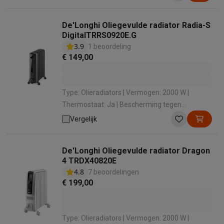
60 m³
De'Longhi Oliegevulde radiator Radia-S
DigitalTRRS0920E.G
3.9
1 beoordeling
€ 149,00
Type: Olieradiators | Vermogen: 2000 W |
Thermostaat: Ja | Bescherming tegen
oververhitting: Ja | Geschikt voor ruimtes van:
Vergelijk
60 m³
De'Longhi Oliegevulde radiator Dragon
4 TRDX40820E
4.8
7 beoordelingen
€ 199,00
Type: Olieradiators | Vermogen: 2000 W |