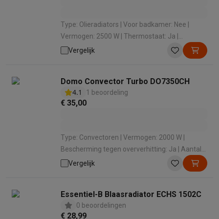
Type: Olieradiators | Voor badkamer: Nee |
Vermogen: 2500 W | Thermostaat: Ja |
Bescherming tegen oververhitting: Ja
Vergelijk
Domo Convector Turbo DO7350CH
4.1
1 beoordeling
€ 35,00
Type: Convectoren | Vermogen: 2000 W |
Bescherming tegen oververhitting: Ja | Aantal
vermogenstanden: 3 | Timer: Nee
Vergelijk
Essentiel-B Blaasradiator ECHS 1502C
0 beoordelingen
€ 28,99