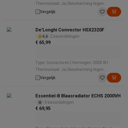
Thermostaat: Ja | Bescherming tegen
oververhitting: Ja | Geschikt voor ruimtes van:
Vergelijk
60 m³
De'Longhi Convector HSX2320F
4.6
2 beoordelingen
€ 65,99
Type: Convectoren | Vermogen: 2000 W |
Thermostaat: Ja | Bescherming tegen
oververhitting: Ja | Geschikt voor ruimtes van:
Vergelijk
60 m³
Essentiel-B Blaasradiator ECHS 2000VH
0 beoordelingen
€ 69,95