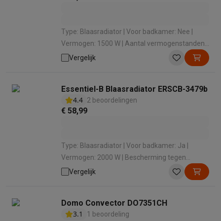
Type: Blaasradiator | Voor badkamer: Nee |
Vermogen: 1500 W | Aantal vermogenstanden:
1 | Oscillatie: Ja
Vergelijk
Essentiel-B Blaasradiator ERSCB-3479b
4.4
2 beoordelingen
€ 58,99
Type: Blaasradiator | Voor badkamer: Ja |
Vermogen: 2000 W | Bescherming tegen
oververhitting: Ja | Aantal vermogenstanden: 2
Vergelijk
Domo Convector DO7351CH
3.1
1 beoordeling